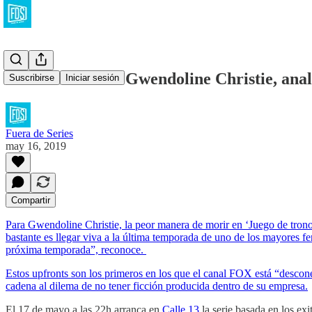
Entrevistamos a Gwendoline Christie, anal
Suscribirse
Iniciar sesión
Fuera de Series
may 16, 2019
Compartir
Para Gwendoline Christie, la peor manera de morir en ‘Juego de tronos
bastante es llegar viva a la última temporada de uno de los mayores fe
próxima temporada”, reconoce.
Estos upfronts son los primeros en los que el canal FOX está “descon
cadena al dilema de no tener ficción producida dentro de su empresa.
El 17 de mayo a las 22h arranca en
Calle 13
la serie basada en los ex