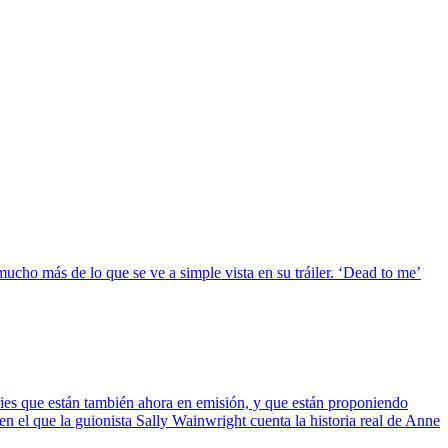
ucho más de lo que se ve a simple vista en su tráiler. ‘Dead to me’
ries que están también ahora en emisión, y que están proponiendo
el que la guionista Sally Wainwright cuenta la historia real de Anne