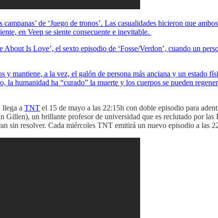
s campanas’ de ‘Juego de tronos’. Las casualidades hicieron que ambos 
ente, en Veep se siente consecuente e inevitable.
e About Is Love’, el sexto episodio de ‘Fosse/Verdon’, cuando un person
 y mantiene, a la vez, el galón de persona más anciana y un estado físi
vo, la humanidad ha “curado” la muerte y los cuerpos se pueden regener
 llega a
TNT
el 15 de mayo a las 22:15h con doble episodio para aden
 Gillen), un brillante profesor de universidad que es reclutado por la
tran sin resolver. Cada miércoles TNT emitirá un nuevo episodio a las 2