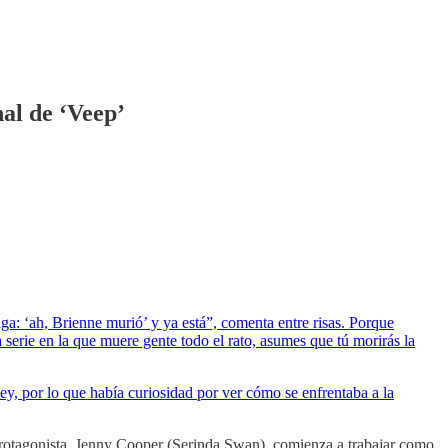
al de ‘Veep’
ga: ‘ah, Brienne murió’ y ya está”, comenta entre risas. Porque
 serie en la que muere gente todo el rato, asumes que tú morirás la
y, por lo que había curiosidad por ver cómo se enfrentaba a la
 protagonista, Jenny Cooper (Serinda Swan), comienza a trabajar como