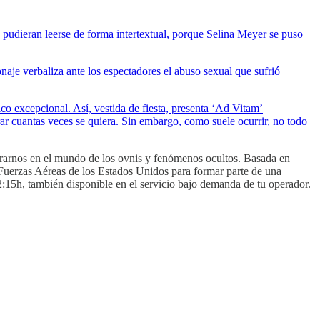
pudieran leerse de forma intertextual, porque Selina Meyer se puso
aje verbaliza ante los espectadores el abuso sexual que sufrió
co excepcional. Así, vestida de fiesta, presenta ‘Ad Vitam’
ar cuantas veces se quiera. Sin embargo, como suele ocurrir, no todo
trarnos en el mundo de los ovnis y fenómenos ocultos. Basada en
s Fuerzas Aéreas de los Estados Unidos para formar parte de una
2:15h, también disponible en el servicio bajo demanda de tu operador.