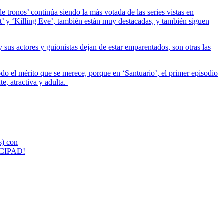
tronos’ continúa siendo la más votada de las series vistas en
ht’ y ‘Killing Eve’, también están muy destacadas, y también siguen
 sus actores y guionistas dejan de estar emparentados, son otras las
odo el mérito que se merece, porque en ‘Santuario’, el primer episodio
e, atractiva y adulta.
) con
TICIPAD!