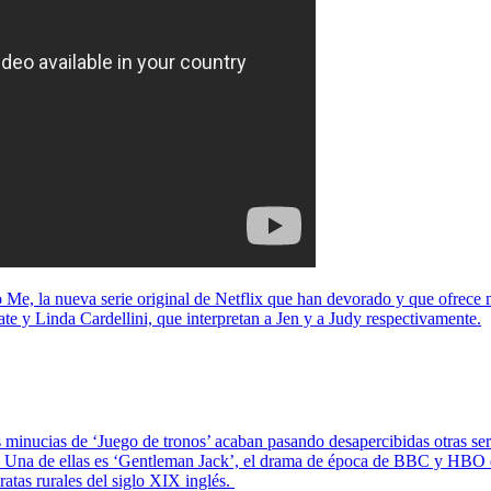
Me, la nueva serie original de Netflix que han devorado y que ofrece m
te y Linda Cardellini, que interpretan a Jen y a Judy respectivamente.
s minucias de ‘Juego de tronos’ acaban pasando desapercibidas otras se
. Una de ellas es ‘Gentleman Jack’, el drama de época de BBC y HBO en 
cratas rurales del siglo XIX inglés.