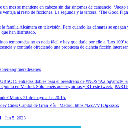
un mes se mantiene en cabeza sin dar síntomas de cansancio. ‘Juego de 
s ventaja al resto de ficciones. La segunda y la tercera, ‘The Good Fig
la familia Alcántara en televisión. Pero cuando las cámaras se apagan y
es que han disfrutado.
inco temporadas no es nada fácil y hay que darle por ello a ‘Los 100’ t
sencia y continúa ofreciendo una propuesta de ciencia ficción interesant
e Series
@fueradeseries
SO! 5 entradas dobles para el preestreno de #NOS4A2 (@amctv_es
 Quinto en Madrid. Sólo tenéis que seguirnos y RT este tweet. ¡PAR
ndo? Martes 21 de mayo a las 20:15.
de? Cines Capitol de Gran Vía - Madrid. https://t.co/7V1OgZssox
 · Jan 5, 2023