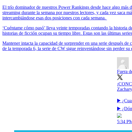
El trío dominador de nuestros Power Rankings desde hace algo más de 
streaming durante la semana por nuestros lectores, y cada vez saca má
intercambiándose esas dos posiciones con cada semana.
‘Cuéntame cómo pasó’ lleva veinte temporadas contando la historia de 
historias de ficción ocupan su tiempo libre. Estas son las últimas seri
Mantener intacta la capacidad de sorprender en una serie después de c
de la temporada 6, la serie de CW sigue reinventándose sin perder su e
Fuera d
¡CONCUR
Zachary
▶️ ¿Cua
▶️ ¿Dón
5:34 PM