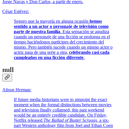
Jorge Navas y Don Carlos, a partir de enero.
César Estévez:
Seguro que la mayoría en alguna ocasión
hemos
sentido a un actor o personaje de televisión como
parte de nuestra familia
. Esta sensación se agudiza
cuando un personaje de una ficción se prolonga en el
tiempo haciéndonos partícipes del crecimiento del
mismo. Pero también sucede cuando un mismo actor o
actriz pasa de una serie a otra,
celebrando casi cada
cumpleaños en una ficción diferente
.
null
Alison Herman:
If future media historians were to pinpoint the exact
moment when the formal distinctions between movies
and television finally collapsed, this past weekend
would be an entirely credible candidate. On Friday,
Netflix released
The Ballad of Buster Scruggs
,
a six-
part Western anthology film from Joel and Ethan Coen