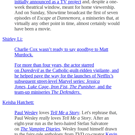
initially
announced as a TV project
and, despite a one-
week theatrical window, meant for home viewership.
And on Sunday, Showtime broadcast the first of seven
episodes of
Escape at Dannemora,
a miniseries that, at
virtually any other point in time, almost certainly would
have been a movie.
Shirley Li:
Charlie Cox wasn’t ready to say goodbye to Matt
Murdock.
For more than four years, the actor starred
on
Daredevil
as the Catholic-guilt-ridden vigilante, and
he helped pave the way for the launches of Netflix’s
subsequent street-level Marvel series:
Jessica
Jones
,
Luke Cage
,
Iron Fist
,
The Punisher
, and the
team-up miniseries
The Defenders
.
Keisha Hatchett:
Paul Wesley
loves
Tell Me a Story
. Let's rephrase that,
Paul Wesley
really
loves
Tell Me a Story
. After an
eight-year run as the hero-haired Stefan Salvatore
on
The Vampire Diaries
, Wesley found himself drawn
to the fairy-tale anthology from
TVD
co-creator
Kevin