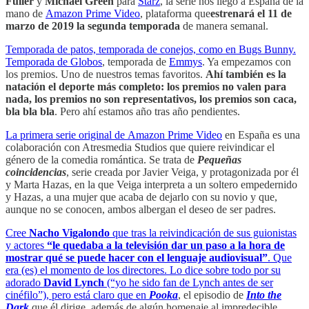
Fuller
y
Michael Green
para
Starz
, la serie nos llegó a España de la
mano de
Amazon Prime Video
, plataforma que
estrenará el 11 de
marzo de 2019 la segunda temporada
de manera semanal.
Temporada de patos, temporada de conejos, como en Bugs Bunny.
Temporada de
Globos
, temporada de
Emmys
. Ya empezamos con
los premios. Uno de nuestros temas favoritos.
Ahí también es la
natación el deporte más completo: los premios no valen para
nada, los premios no son representativos, los premios son caca,
bla bla bla
. Pero ahí estamos año tras año pendientes.
La primera serie original de
Amazon Prime Video
en España es una
colaboración con Atresmedia Studios que quiere reivindicar el
género de la comedia romántica. Se trata de
Pequeñas
coincidencias
, serie creada por Javier Veiga, y protagonizada por él
y Marta Hazas, en la que Veiga interpreta a un soltero empedernido
y Hazas, a una mujer que acaba de dejarlo con su novio y que,
aunque no se conocen, ambos albergan el deseo de ser padres.
Cree
Nacho Vigalondo
que tras la reivindicación de sus guionistas
y actores
“le quedaba a la televisión dar un paso a la hora de
mostrar qué se puede hacer con el lenguaje audiovisual”
. Que
era (es) el momento de los directores. Lo dice sobre todo por su
adorado
David Lynch
(“yo he sido fan de Lynch antes de ser
cinéfilo”), pero está claro que en
Pooka
, el episodio de
Into the
Dark
que él dirige, además de algún homenaje al impredecible