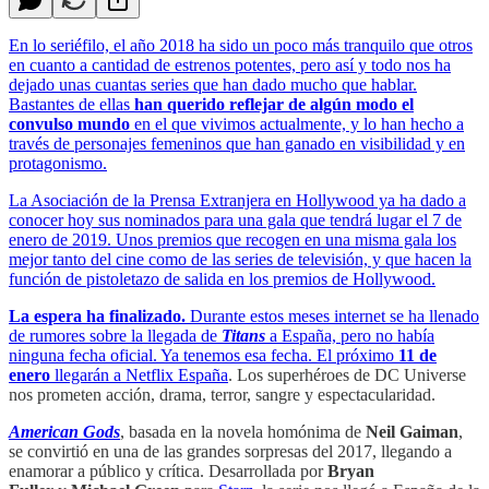
En lo seriéfilo, el año 2018 ha sido un poco más tranquilo que otros
en cuanto a cantidad de estrenos potentes, pero así y todo nos ha
dejado unas cuantas series que han dado mucho que hablar.
Bastantes de ellas
han querido reflejar de algún modo el
convulso mundo
en el que vivimos actualmente, y lo han hecho a
través de personajes femeninos que han ganado en visibilidad y en
protagonismo.
La Asociación de la Prensa Extranjera en Hollywood ya ha dado a
conocer hoy sus nominados para una gala que tendrá lugar el 7 de
enero de 2019. Unos premios que recogen en una misma gala los
mejor tanto del cine como de las series de televisión, y que hacen la
función de pistoletazo de salida en los premios de Hollywood.
La espera ha finalizado.
Durante estos meses internet se ha llenado
de rumores sobre la llegada de
Titans
a España, pero no había
ninguna fecha oficial. Ya tenemos esa fecha. El próximo
11 de
enero
llegarán a
Netflix España
. Los superhéroes de DC Universe
nos prometen acción, drama, terror, sangre y espectacularidad.
American Gods
,
basada en la novela homónima de
Neil Gaiman
,
se convirtió en una de las grandes sorpresas del 2017, llegando a
enamorar a público y crítica. Desarrollada por
Bryan