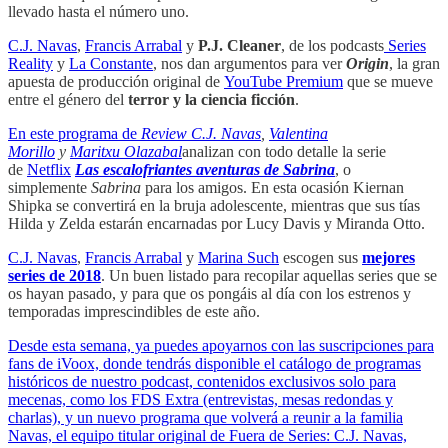
llevado hasta el número uno.
C.J. Navas
,
Francis Arrabal
y
P.J. Cleaner
, de los podcasts
Series
Reality
y
La Constante
, nos dan argumentos para ver
Origin
, la gran
apuesta de producción original de
YouTube Premium
que se mueve
entre el género del
terror y la ciencia ficción
.
En este programa de
Review
C.J. Navas
,
Valentina
Morillo
y
Maritxu Olazabal
analizan con todo detalle la serie
de
Netflix
Las escalofriantes aventuras de Sabrina
, o
simplemente
Sabrina
para los amigos. En esta ocasión Kiernan
Shipka se convertirá en la bruja adolescente, mientras que sus tías
Hilda y Zelda estarán encarnadas por Lucy Davis y Miranda Otto.
C.J. Navas
,
Francis Arrabal
y
Marina Such
escogen sus
mejores
series de 2018
. Un buen listado para recopilar aquellas series que se
os hayan pasado, y para que os pongáis al día con los estrenos y
temporadas imprescindibles de este año.
Desde esta semana, ya puedes apoyarnos con las suscripciones para
fans de iVoox, donde tendrás disponible el catálogo de programas
históricos de nuestro podcast, contenidos exclusivos solo para
mecenas, como los FDS Extra (entrevistas, mesas redondas y
charlas), y un nuevo programa que volverá a reunir a la familia
Navas, el equipo titular original de Fuera de Series: C.J. Navas,