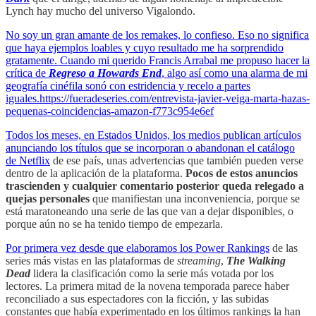
Lynch hay mucho del universo Vigalondo.
No soy un gran amante de los remakes, lo confieso. Eso no significa
que haya ejemplos loables y cuyo resultado me ha sorprendido
gratamente. Cuando mi querido Francis Arrabal me propuso hacer la
crítica de
Regreso a Howards End
, algo así como una alarma de mi
geografía cinéfila sonó con estridencia y recelo a partes
iguales.https://fueradeseries.com/entrevista-javier-veiga-marta-hazas-
pequenas-coincidencias-amazon-f773c954e6ef
Todos los meses, en Estados Unidos, los medios publican artículos
anunciando los títulos que se incorporan o abandonan el catálogo
de
Netflix
de ese país, unas advertencias que también pueden verse
dentro de la aplicación de la plataforma.
Pocos de estos anuncios
trascienden y cualquier comentario posterior queda relegado a
quejas personales
que manifiestan una inconveniencia, porque se
está maratoneando una serie de las que van a dejar disponibles, o
porque aún no se ha tenido tiempo de empezarla.
Por primera vez desde que elaboramos los
Power Rankings
de las
series más vistas en las plataformas de
streaming
,
The Walking
Dead
lidera la clasificación como la serie más votada por los
lectores. La primera mitad de la novena temporada parece haber
reconciliado a sus espectadores con la ficción, y las subidas
constantes que había experimentado en los últimos rankings la han