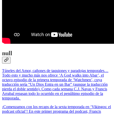
null
Túneles del Amor, cañones de taquiones y paradojas temporales…
Todo esto y mucho más nos ofrece ‘A God walks into Abar’, el
octavo episodio de la primera temporada de ‘Watchmen’, cuya
traducción sería “Un Dios Entra en un Bar” (aunque la traducción
pierda el doble sentido). Como cada semana C.J. Navas y Francis
Arrabal repasan todo lo ocurrido en el penúltimo episodio de la
temporada.
¡Comenzamos con los recaps de la sexta temporada en ‘Vikingos: el
podcast oficial’! En este primer programa del podcast, Francis