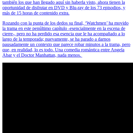
también los que han llegado aquí sin haberla visto, ahora tienen la
oportunidad de disfrutar en DVD y Blu-ray de los 73 episodios, y
más de 15 horas de contenido extra.
Rozando con la punta de los dedos su final, ‘Watchmen’ ha movido
la trama en este penúltimo capítulo -esencialmente en la escena de
cierre-, pero no ha perdido esa esencia que le ha acompañado a lo
largo de la temporada; nuevamente, se ha parado a darnos
pausadamente un contexto que parece robar minutos a la trama, pero
que, en realidad, lo es todo. Una comedia romántica entre Angela
Abar y el Doctor Manhattan, nada menos.