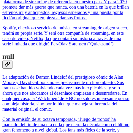
plataforma de streaming de referencia en nuestro país. Y para 2020
promete dar más guerra que nunca, con una batería en la que brillan
estrenos muy anticipados, regresos esperados y una puesta por la
ficción original que empieza a dar sus frutos.
Spotify, el exitoso servicio de música en streaming de origen sueco,
tendrá su propia serie. Y será otra compañía de streaming, en este
caso de vídeo, Netflix, la que contará su historia a través de una
serie limitada que dirigirá Per-Olav Sørensen (‘Quicksand’).
null
La adaptación de Damon Lindelof del prestigioso cómic de Alan
Moore y David Gibbons no es precisamente un libro abierto. Sus
tramas se han ido volviendo cada vez más inexplicables, y solo
ahora que nos abocamos al desenlace empiezan a desenredarse. En
cualquier caso, la ‘Watchmen’ de HBO no solo es interesante por su
compleja historia, sino por lo bien que maneja su herencia del
material original, el cómic.
Con la emisión de su octava temporada, ‘Juego de tronos’ ha
marcado del fin de una era en la que cierra la década como el último
gran fenómeno a nivel global. Los fans más fieles de la serie, y