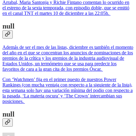
Arrabal, Maria Santonja y Richie Fintano comentan lo ocurrido en
el estreno de la sexta temporada, con episodio doble, que se emitió
en el canal TNT el martes 10 de diciembre a las 22:05h.
null
Además de ser el mes de las listas, diciembre es también el momento
del año en el que se concentran los anuncios de nominaciones de los
premios de la crítica y los gremios de la industria audiovisual de
Estados Unidos, un termómetro que se usa para predecir los
favoritos de cara a la gran cita de los premios Óscar.
Con ‘Watchmen’ fija en el primer puesto de nuestros Power
Rankings (con mucha ventaja con respecto a la siguiente de la lista),
esta semana solo hay una variación mínima del podio con respecto a
la pasada, ‘La materia oscura’ y ‘The Crown’ intercambian sus
posiciones.
null