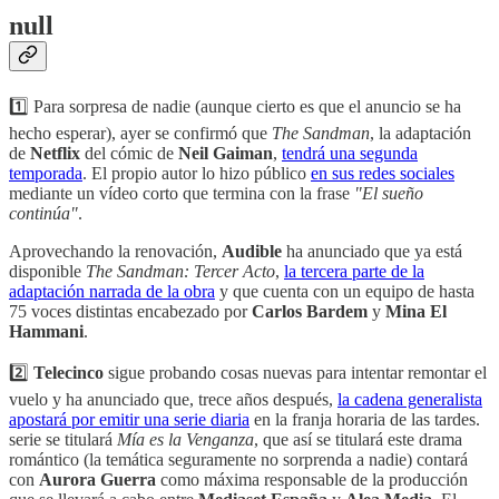
null
1️⃣ Para sorpresa de nadie (aunque cierto es que el anuncio se ha
hecho esperar), ayer se confirmó que
The Sandman
, la adaptación
de
Netflix
del cómic de
Neil Gaiman
,
tendrá una segunda
temporada
. El propio autor lo hizo público
en sus redes sociales
mediante un vídeo corto que termina con la frase
"El sueño
continúa"
.
Aprovechando la renovación,
Audible
ha anunciado que ya está
disponible
The Sandman: Tercer Acto
,
la tercera parte de la
adaptación narrada de la obra
y que cuenta con un equipo de hasta
75 voces distintas encabezado por
Carlos Bardem
y
Mina El
Hammani
.
2️⃣
Telecinco
sigue probando cosas nuevas para intentar remontar el
vuelo y ha anunciado que, trece años después,
la cadena generalista
apostará por emitir una serie diaria
en la franja horaria de las tardes.
serie se titulará
Mía es la Venganza
, que así se titulará este drama
romántico (la temática seguramente no sorprenda a nadie) contará
con
Aurora Guerra
como máxima responsable de la producción