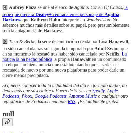
4️⃣
Aubrey Plaza
se une al elenco de
Agatha: Coven Of Chaos
,
la
serie que prepara
Disney+
centrada en el personaje de
Agatha
Harkness
que
Kathryn Hahn
interpretó en
Wandavision
. No
sabemos muchos más detalles sobre su papel, pero presumiblemente
será la antagonista de
Harkness
.
5️⃣
Tuca & Bertie
, la serie de animación creada por
Lisa Hanawalt
,
ha sido cancelada tras su segunda temporada por
Adult Swim
, que
en su momento la rescató tras haber sido cancelada por
Netflix
.
La
noticia la ha hecho pública
la propia
Hanawalt
en un comunicado
en el que también anuncia que está intentando que la serie sea
rescatada de nuevo por una nueva plataforma para poder darle un
cierre menos precipitado.
Si quieres conocer toda la actualidad del día en formato audio, no
tienes más que suscribirte a Fuera de Series en
Spotify
,
Apple
Podcasts
,
iVoox
,
Google Podcasts
,
Amazon Music
o cualquier otro
reproductor de Podcasts mediante
RSS
. ¡Es totalmente gratis!
null