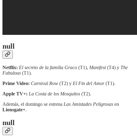
null
Netflix:
El secreto de la familia Graco
(T1),
Manifest
(T4) y
The
Fabulous
(T1).
Prime Video:
Carnival Row
(T2) y
El Fin del Amor
(T1).
Apple TV+:
La Costa de los Mosquitos
(T2).
Además, el domingo se estrena
Las Amistades Peligrosas
en
Lionsgate+
.
null