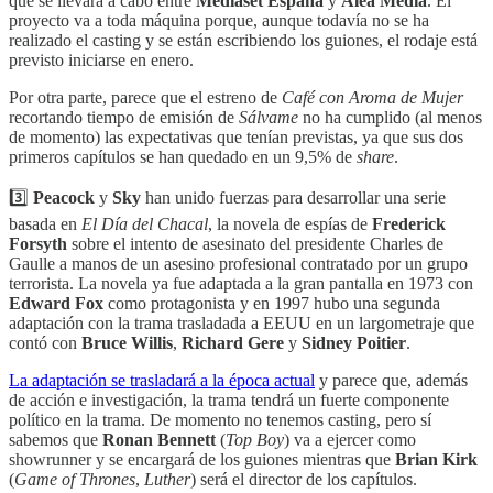
que se llevará a cabo entre
Mediaset España
y
Alea Media
. El
proyecto va a toda máquina porque, aunque todavía no se ha
realizado el casting y se están escribiendo los guiones, el rodaje está
previsto iniciarse en enero.
Por otra parte, parece que el estreno de
Café con Aroma de Mujer
recortando tiempo de emisión de
Sálvame
no ha cumplido (al menos
de momento) las expectativas que tenían previstas, ya que sus dos
primeros capítulos se han quedado en un 9,5% de
share
.
3️⃣
Peacock
y
Sky
han unido fuerzas para desarrollar una serie
basada en
El Día del Chacal
, la novela de espías de
Frederick
Forsyth
sobre el intento de asesinato del presidente Charles de
Gaulle a manos de un asesino profesional contratado por un grupo
terrorista. La novela ya fue adaptada a la gran pantalla en 1973 con
Edward Fox
como protagonista y en 1997 hubo una segunda
adaptación con la trama trasladada a EEUU en un largometraje que
contó con
Bruce Willis
,
Richard Gere
y
Sidney Poitier
.
La adaptación se trasladará a la época actual
y parece que, además
de acción e investigación, la trama tendrá un fuerte componente
político en la trama. De momento no tenemos casting, pero sí
sabemos que
Ronan Bennett
(
Top Boy
) va a ejercer como
showrunner y se encargará de los guiones mientras que
Brian Kirk
(
Game of Thrones
,
Luther
) será el director de los capítulos.