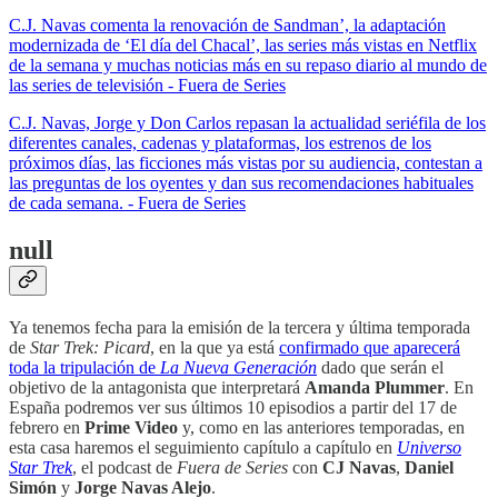
C.J. Navas comenta la renovación de Sandman’, la adaptación
modernizada de ‘El día del Chacal’, las series más vistas en Netflix
de la semana y muchas noticias más en su repaso diario al mundo de
las series de televisión - Fuera de Series
C.J. Navas, Jorge y Don Carlos repasan la actualidad seriéfila de los
diferentes canales, cadenas y plataformas, los estrenos de los
próximos días, las ficciones más vistas por su audiencia, contestan a
las preguntas de los oyentes y dan sus recomendaciones habituales
de cada semana. - Fuera de Series
null
Ya tenemos fecha para la emisión de la tercera y última temporada
de
Star Trek: Picard
, en la que ya está
confirmado que aparecerá
toda la tripulación de
La Nueva Generación
dado que serán el
objetivo de la antagonista que interpretará
Amanda Plummer
. En
España podremos ver sus últimos 10 episodios a partir del 17 de
febrero en
Prime Video
y, como en las anteriores temporadas, en
esta casa haremos el seguimiento capítulo a capítulo en
Universo
Star Trek
, el podcast de
Fuera de Series
con
CJ Navas
,
Daniel
Simón
y
Jorge Navas Alejo
.