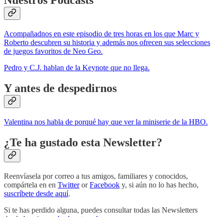
Nuestros Podcasts
Acompañadnos en este episodio de tres horas en los que Marc y
Roberto descubren su historia y además nos ofrecen sus selecciones
de juegos favoritos de Neo Geo.
Pedro y C.J. hablan de la Keynote que no llega.
Y antes de despedirnos
Valentina nos habla de porqué hay que ver la miniserie de la HBO.
¿Te ha gustado esta Newsletter?
Reenvíasela por correo a tus amigos, familiares y conocidos,
compártela en en
Twitter
or
Facebook
y, si aún no lo has hecho,
suscríbete desde aquí
.
Si te has perdido alguna, puedes consultar todas las Newsletters