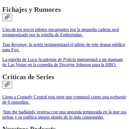
Fichajes y Rumores
Uno de los pocos pilotos encargados por la pequeña cadena será
protagonizado por la estrella de Embrujadas.
Tras
Revenge
, la actriz protagonizará el piloto de este drama médico
para Fox.
La estrella de
Loca Academia de Policía
interpretará a un magnate
de Las Vegas en la comedia de Dwayne Johnson para la HBO.
Críticas de Series
Llega a Comedy Central esta serie que comenzó como una webserie
de 6 episodios.
‘Into the badlands’ regresa con una segunda temporada en la que sus
peleas y su estética siguen siendo de lo más conseguido.