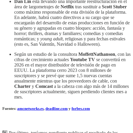
Dan Lin
está llevando una importante reestructuración en el
área de largometrajes de
Netflix
tras sustituir a
Scott Stuber
como máximo responsable de esta división de la plataforma.
En adelante, habrá cuatro directivos a su cargo que se
encargarán del desarrollo de estas producciones en función de
su género y agrupadas en cuatro bloques: acción, fantasía y
horror; thrillers, dramas y familiares; comedias y comedias
románticas; y
young adult
, religiosas y para fechas estivales
(esto es, San Valentín, Navidad o Halloween).
Según un estudio de la consultora
MoffettNathanson
, con las
cifras de crecimiento actuales
Youtube TV
se convertirá en
2026 en el mayor distribuidor de televisión de pago en
EEUU. La plataforma cerro 2023 con 8 millones de
suscriptores y se prevé que sume 1,5 nuevas cuentas
anualmente mientras que los proveedores de cable, con
Charter
y
Comcast
a la cabeza con algo más de 14 millones
de suscriptores actualmente, siguen perdiendo clientes mes a
mes.
Fuentes:
amcnetworks.es
,
deadline.com
y
forbes.com
8️⃣ Por último, teníamos pendiente publicar el resultado de los