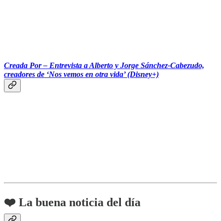
‎‎‎ ‎‎‎ ‎‎‎ ‎‎‎‎‎‎‎ ‎‎‎ ‎‎‎ ‎‎‎ ‎‎‎‎‎‎‎‎‎‎‎‎ ‎‎‎ ‎‎‎ ‎‎‎‎‎‎‎‎‎
Creada Por – Entrevista a Alberto y Jorge Sánchez-Cabezudo,
creadores de ‘Nos vemos en otra vida’ (Disney+)
❤️ La buena noticia del día