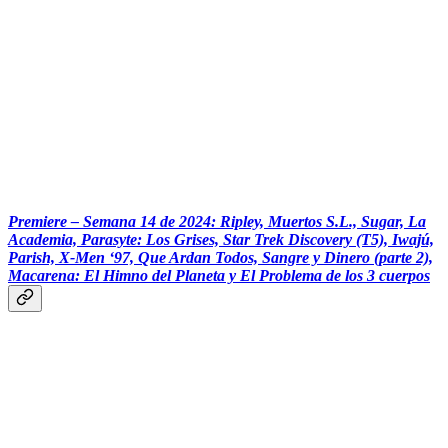
Premiere – Semana 14 de 2024: Ripley, Muertos S.L., Sugar, La
Academia, Parasyte: Los Grises, Star Trek Discovery (T5), Iwajú,
Parish, X-Men ‘97, Que Ardan Todos, Sangre y Dinero (parte 2),
Macarena: El Himno del Planeta y El Problema de los 3 cuerpos