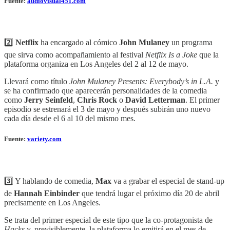
Fuente:
audiovisual451.com
2️⃣
Netflix
ha encargado al cómico
John Mulaney
un programa
que sirva como acompañamiento al festival
Netflix Is a Joke
que la
plataforma organiza en Los Angeles del 2 al 12 de mayo.
Llevará como título
John Mulaney Presents: Everybody’s in L.A.
y
se ha confirmado que aparecerán personalidades de la comedia
como
Jerry Seinfeld
,
Chris Rock
o
David Letterman
. El primer
episodio se estrenará el 3 de mayo y después subirán uno nuevo
cada día desde el 6 al 10 del mismo mes.
Fuente:
variety.com
3️⃣ Y hablando de comedia,
Max
va a grabar el especial de stand-up
de
Hannah Einbinder
que tendrá lugar el próximo día 20 de abril
precisamente en Los Angeles.
Se trata del primer especial de este tipo que la co-protagonista de
Hacks
y, previsiblemente, la plataforma lo emitirá en el mes de