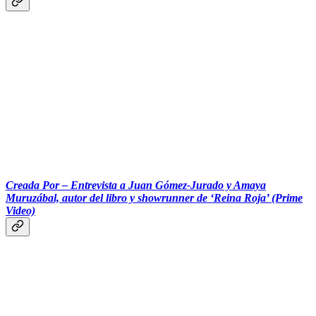
‎‎‎ ‎‎‎ ‎‎‎ ‎‎‎‎‎‎‎‎‎
Creada Por – Entrevista a Juan Gómez-Jurado y Amaya
Muruzábal, autor del libro y showrunner de ‘Reina Roja’ (Prime
Video)