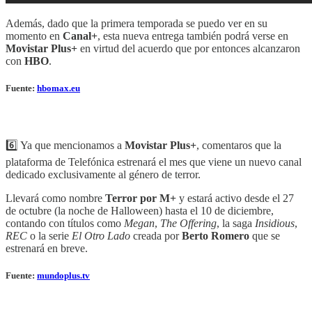
Además, dado que la primera temporada se puedo ver en su
momento en
Canal+
, esta nueva entrega también podrá verse en
Movistar Plus+
en virtud del acuerdo que por entonces alcanzaron
con
HBO
.
Fuente:
hbomax.eu
6️⃣ Ya que mencionamos a
Movistar Plus+
, comentaros que la
plataforma de Telefónica estrenará el mes que viene un nuevo canal
dedicado exclusivamente al género de terror.
Llevará como nombre
Terror por M+
y estará activo desde el 27
de octubre (la noche de Halloween) hasta el 10 de diciembre,
contando con títulos como
Megan
,
The Offering
, la saga
Insidious
,
REC
o la serie
El Otro Lado
creada por
Berto Romero
que se
estrenará en breve.
Fuente:
mundoplus.tv