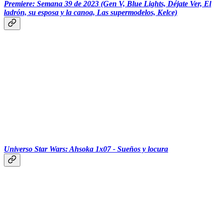
Premiere: Semana 39 de 2023 (Gen V, Blue Lights, Déjate Ver, El
ladrón, su esposa y la canoa, Las supermodelos, Kelce)
‏‏‎ ‎‏‏‎ ‎‏‏‎ ‎‏‏‎ ‎‏‏‎ ‎‎
Universo Star Wars: Ahsoka 1x07 - Sueños y locura