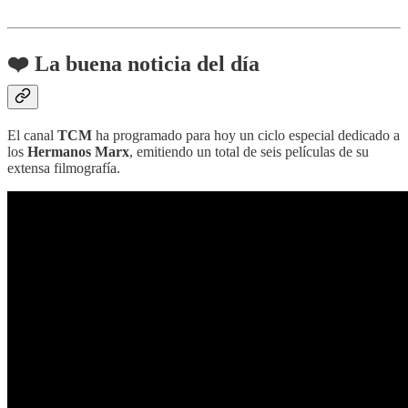
❤️ La buena noticia del día
El canal
TCM
ha programado para hoy un ciclo especial dedicado a
los
Hermanos Marx
, emitiendo un total de seis películas de su
extensa filmografía.