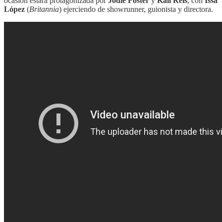
ocasión estará protagonizada por
Jodie Foster
y
Kali Reis
, con
Issa
López
(
Britannia
) ejerciendo de showrunner, guionista y directora.