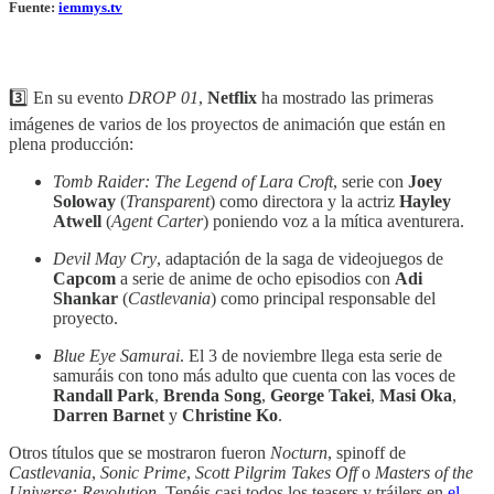
Fuente:
iemmys.tv
3️⃣ En su evento
DROP 01
,
Netflix
ha mostrado las primeras
imágenes de varios de los proyectos de animación que están en
plena producción:
Tomb Raider: The Legend of Lara Croft
, serie con
Joey
Soloway
(
Transparent
) como directora y la actriz
Hayley
Atwell
(
Agent Carter
) poniendo voz a la mítica aventurera.
Devil May Cry
, adaptación de la saga de videojuegos de
Capcom
a serie de anime de ocho episodios con
Adi
Shankar
(
Castlevania
) como principal responsable del
proyecto.
Blue Eye Samurai
. El 3 de noviembre llega esta serie de
samuráis con tono más adulto que cuenta con las voces de
Randall Park
,
Brenda Song
,
George Takei
,
Masi Oka
,
Darren Barnet
y
Christine Ko
.
Otros títulos que se mostraron fueron
Nocturn
, spinoff de
Castlevania
,
Sonic Prime
,
Scott Pilgrim Takes Off
o
Masters of the
Universe: Revolution
. Tenéis casi todos los teasers y tráilers en
el