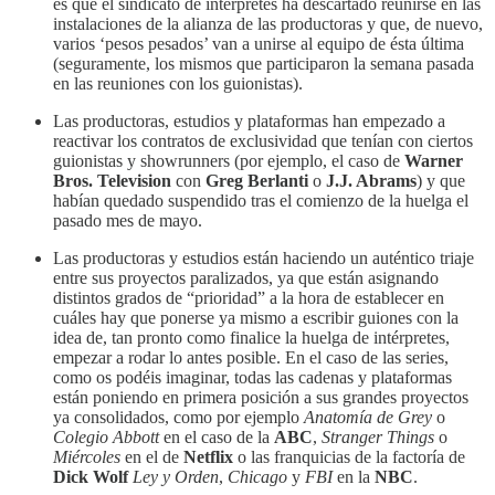
es que el sindicato de intérpretes ha descartado reunirse en las
instalaciones de la alianza de las productoras y que, de nuevo,
varios ‘pesos pesados’ van a unirse al equipo de ésta última
(seguramente, los mismos que participaron la semana pasada
en las reuniones con los guionistas).
Las productoras, estudios y plataformas han empezado a
reactivar los contratos de exclusividad que tenían con ciertos
guionistas y showrunners (por ejemplo, el caso de
Warner
Bros. Television
con
Greg Berlanti
o
J.J. Abrams
) y que
habían quedado suspendido tras el comienzo de la huelga el
pasado mes de mayo.
Las productoras y estudios están haciendo un auténtico triaje
entre sus proyectos paralizados, ya que están asignando
distintos grados de “prioridad” a la hora de establecer en
cuáles hay que ponerse ya mismo a escribir guiones con la
idea de, tan pronto como finalice la huelga de intérpretes,
empezar a rodar lo antes posible. En el caso de las series,
como os podéis imaginar, todas las cadenas y plataformas
están poniendo en primera posición a sus grandes proyectos
ya consolidados, como por ejemplo
Anatomía de Grey
o
Colegio Abbott
en el caso de la
ABC
,
Stranger Things
o
Miércoles
en el de
Netflix
o las franquicias de la factoría de
Dick Wolf
Ley y Orden
,
Chicago
y
FBI
en la
NBC
.