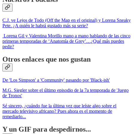
C.J. ve Lejos de Todo (Off the Map en el original) y Lorena Sneaky
Pete. ¿A quién le habrá gustado más su serie?
Lorena Gil y Valentina Morillo mano a mano hablando de las cinco
primeras temporadas de ‘Anatomía de Grey’…¿Qué más puedes
pedir?
Otros enlaces que nos gustan
De 'Los Simpson' a 'Community' pasando por 'Black-ish'
M.G. Siegler sobre el último episodio de la 7a temporada de 'Juego
de Tronos'
Sé sincero, ¿cuándo fue la última vez que leíste algo sobre el
mercado televisivo africano? Pues ahora es el momento de
remediarlo...
Y un GIF para despedirnos...