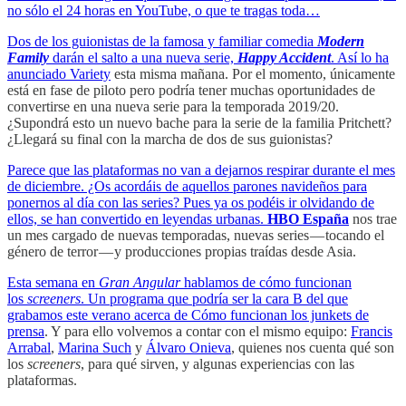
no sólo el 24 horas en YouTube, o que te tragas toda…
Dos de los guionistas de la famosa y familiar comedia
Modern
Family
darán el salto a una nueva serie,
Happy Accident
. Así lo ha
anunciado
Variety
esta misma mañana. Por el momento, únicamente
está en fase de piloto pero podría tener muchas oportunidades de
convertirse en una nueva serie para la temporada 2019/20.
¿Supondrá esto un nuevo bache para la serie de la familia Pritchett?
¿Llegará su final con la marcha de dos de sus guionistas?
Parece que las plataformas no van a dejarnos respirar durante el mes
de diciembre. ¿Os acordáis de aquellos parones navideños para
ponernos al día con las series? Pues ya os podéis ir olvidando de
ellos, se han convertido en leyendas urbanas.
HBO España
nos trae
un mes cargado de nuevas temporadas, nuevas series — tocando el
género de terror — y producciones propias traídas desde Asia.
Esta semana en
Gran Angular
hablamos de cómo funcionan
los
screeners
. Un programa que podría ser la cara B del que
grabamos este verano acerca de
Cómo funcionan los junkets de
prensa
. Y para ello volvemos a contar con el mismo equipo:
Francis
Arrabal
,
Marina Such
y
Álvaro Onieva
, quienes nos cuenta qué son
los
screeners
, para qué sirven, y algunas experiencias con las
plataformas.