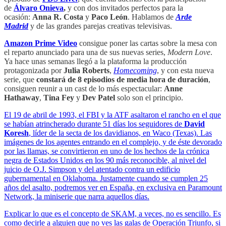
de
Álvaro Onieva
,
y con dos invitados perfectos para la
ocasión:
Anna R. Costa
y
Paco León
. Hablamos de
Arde
Madrid
y de las grandes parejas creativas televisivas.
Amazon Prime Video
consigue poner las cartas sobre la mesa con
el reparto anunciado para una de sus nuevas series,
Modern Love
.
Ya hace unas semanas llegó a la plataforma la producción
protagonizada por
Julia Roberts
,
Homecoming
, y con esta nueva
serie, que
constará de 8 episodios de media hora de duración
,
consiguen reunir a un cast de lo más espectacular:
Anne
Hathaway
,
Tina Fey
y
Dev Patel
solo son el principio.
El 19 de abril de 1993, el FBI y la ATF asaltaron el rancho en el que
se habían atrincherado durante 51 días los seguidores de
David
Koresh
, líder de la secta de los davidianos, en Waco (Texas). Las
imágenes de los agentes entrando en el complejo, y de éste devorado
por las llamas, se convirtieron en uno de los hechos de la crónica
negra de Estados Unidos en los 90 más reconocible, al nivel del
juicio de O.J. Simpson y del atentado contra un edificio
gubernamental en Oklahoma. Justamente cuando se cumplen 25
años del asalto, podremos ver en España, en exclusiva en Paramount
Network, la miniserie que narra aquellos días.
Explicar lo que es el concepto de SKAM, a veces, no es sencillo. Es
como decirle a alguien que no ves las galas de Operación Triunfo, si