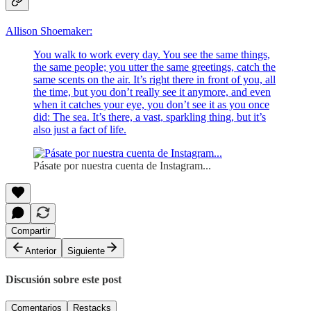
Allison Shoemaker:
You walk to work every day. You see the same things,
the same people; you utter the same greetings, catch the
same scents on the air. It’s right there in front of you, all
the time, but you don’t really see it anymore, and even
when it catches your eye, you don’t see it as you once
did: The sea. It’s there, a vast, sparkling thing, but it’s
also just a fact of life.
Pásate por nuestra cuenta de Instagram...
Compartir
Anterior
Siguiente
Discusión sobre este post
Comentarios
Restacks