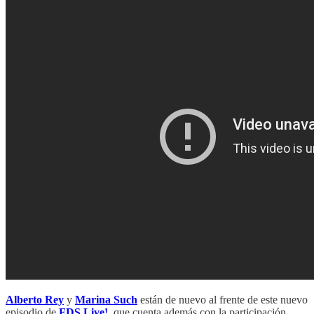
Alberto Rey
y
Marina Such
están de nuevo al frente de este nuevo
episodio de
FDS Live!
, que cuenta además con la participación