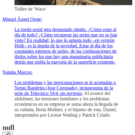
Tráiler de 'Waco'
Miguel Ángel Oeste:
La rueda serial gira demasiado rápido. ¿Cómo estar al
día de todo? ¿Cómo recuperar las series que no se han
visto? En realidad, lo que lo aplasta todo –en versión
Hulk– es la tiranía de la novedad. Estar al día de los
constantes estrenos de series, de las continuaciones de
títulos sobre los que hay una maquinaria publicitaria
detrás que nubla la mayoría de la superficie existente.
Natalia Marcos:
Los problemas y las preocupaciones se le acumulan a
Nemo Bandeira (Jose Coronado), protagonista de la
serie de Telecinco
Vivir sin permiso
. Al avance del
alzhéimer, las tensiones familiares y los problemas
económicos en su empresa se suma ahora la llegada de
su cuñada, Berta Moliner, y el hijastro de esta, Daniel,
interpretados por Leonor Watling y Patrick Criado.
null