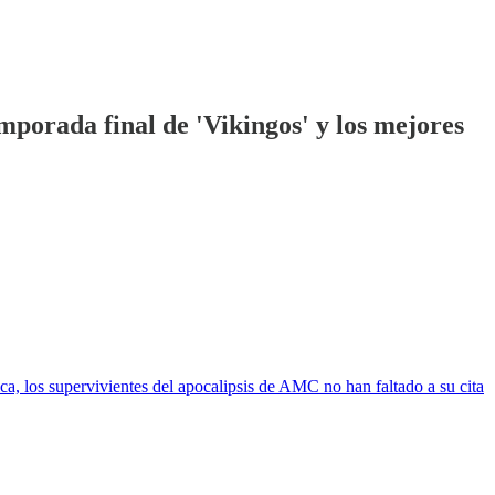
mporada final de 'Vikingos' y los mejores
a, los supervivientes del apocalipsis de AMC no han faltado a su cita