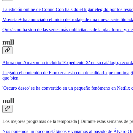
La edición online de Comic-Con ha sido el lugar elegido por los respon
Movistar+ ha anunciado el inicio del rodaje de una nueva serie titul
Quizás no ha sido de las series más publicitadas de la plataforma y, de
null
Ahora que Amazon ha incluido 'Expediente X' en su catálogo, recordam
Llegado el contenido de Flooxer a esta cota de calidad, que uno imagin
que bien.
'Oscuro deseo' se ha convertido en un pequeño fenómeno en Netflix con
null
Los mejores programas de la temporada
|
Durante estas semanas de p
Nos ponemos un poco nostálgicos y viajamos al pasado de Álvaro Oniev