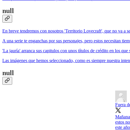
null
En breve tendremos con nosotros 'Territorio Lovecraft', que no va a s
A una serie te enganchas por sus personajes, pero estos necesitan tie
'La jauría' arranca sus capitulos con unos títulos de crédito en los que
Las imágenes que hemos seleccionado, como es siempre nuestra intenció
null
Fuera d
Mañana 
estos n
este añ