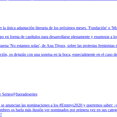
er la única adaptación literaria de los próximos meses. 'Fundación' o 'M
mpo en forma de capítulos para desarrollarse plenamente y enamorar a lo
 suena 'No estamos solas', de Ana Tijoux, sobre las protestas feministas r
n, os dejarán con una sonrisa en la boca, especialmente en el caso de lo
e Series
@fueradeseries
se anuncian las nominaciones a los #Emmys2020 y queremos saber: ¿c
ombres os haría más ilusión ver nominados por primera vez en sus categ
o?