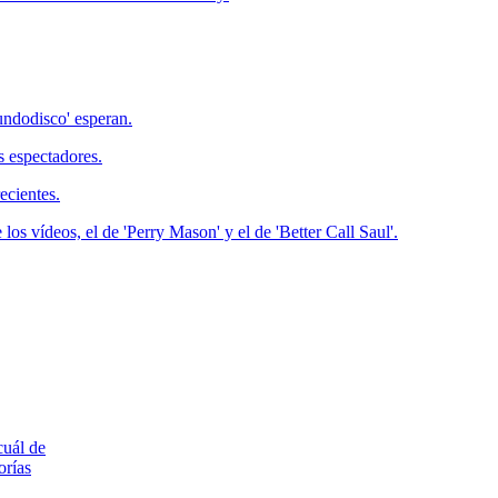
undodisco' esperan.
s espectadores.
ecientes.
s vídeos, el de 'Perry Mason' y el de 'Better Call Saul'.
uál de
orías