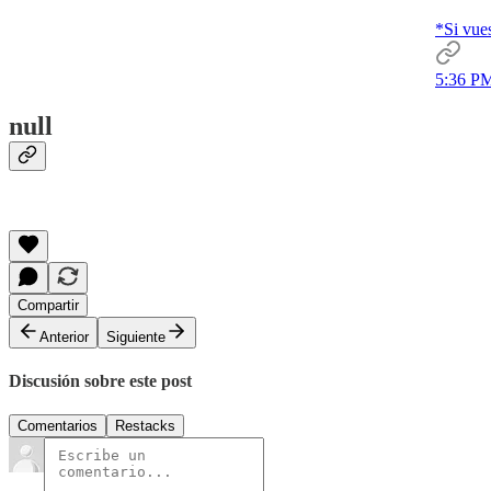
*Si vues
5:36 PM
null
Compartir
Anterior
Siguiente
Discusión sobre este post
Comentarios
Restacks