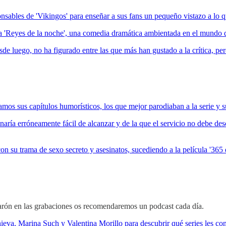
sables de 'Vikingos' para enseñar a sus fans un pequeño vistazo a lo que
ada 'Reyes de la noche', una comedia dramática ambientada en el mundo 
sde luego, no ha figurado entre las que más han gustado a la crítica, per
os sus capítulos humorísticos, los que mejor parodiaban a la serie y s
aría erróneamente fácil de alcanzar y de la que el servicio no debe des
 su trama de sexo secreto y asesinatos, sucediendo a la película '365 d
arón en las grabaciones os recomendaremos un podcast cada día.
a, Marina Such y Valentina Morillo para descubrir qué series les convi