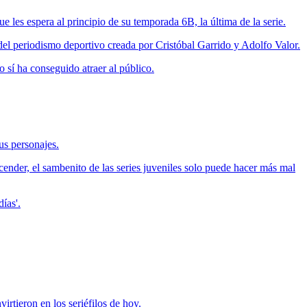
 les espera al principio de su temporada 6B, la última de la serie.
del periodismo deportivo creada por Cristóbal Garrido y Adolfo Valor.
o sí ha conseguido atraer al público.
us personajes.
cender, el sambenito de las series juveniles solo puede hacer más mal
ías'.
rtieron en los seriéfilos de hoy.