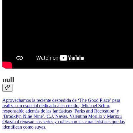
null
Aprovechamos la reciente despedida de ‘The Good Place’ para
realizar un especial dedicado a su creador, Michael Schur,
responsable además de las fantásticas ‘Parks and Recreation’ y
‘Brooklyn Nine-Nine’. C.J. Navas, Valentina Morillo y Maritxu
Olazabal repasan sus series y cuáles son las características que las
identifican como suyas.