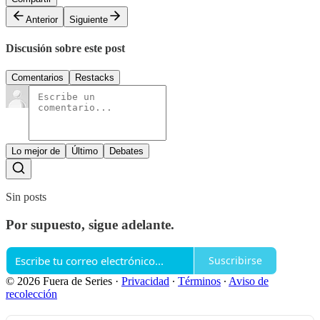
Anterior
Siguiente
Discusión sobre este post
Comentarios
Restacks
Lo mejor de
Último
Debates
Sin posts
Por supuesto, sigue adelante.
Suscribirse
© 2026 Fuera de Series
·
Privacidad
∙
Términos
∙
Aviso de
recolección