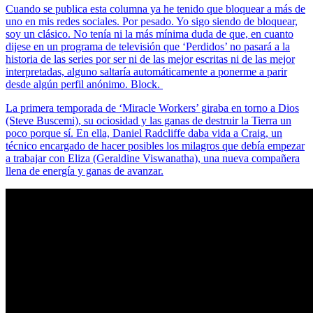
Cuando se publica esta columna ya he tenido que bloquear a más de
uno en mis redes sociales. Por pesado. Yo sigo siendo de bloquear,
soy un clásico. No tenía ni la más mínima duda de que, en cuanto
dijese en un programa de televisión que ‘Perdidos’ no pasará a la
historia de las series por ser ni de las mejor escritas ni de las mejor
interpretadas, alguno saltaría automáticamente a ponerme a parir
desde algún perfil anónimo. Block.
La primera temporada de ‘Miracle Workers’ giraba en torno a Dios
(Steve Buscemi), su ociosidad y las ganas de destruir la Tierra un
poco porque sí. En ella, Daniel Radcliffe daba vida a Craig, un
técnico encargado de hacer posibles los milagros que debía empezar
a trabajar con Eliza (Geraldine Viswanatha), una nueva compañera
llena de energía y ganas de avanzar.