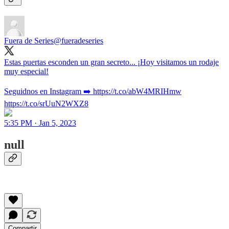
Fuera de Series
@fueradeseries
Estas puertas esconden un gran secreto... ¡Hoy visitamos un rodaje
muy especial!
Seguidnos en Instagram ➡️ https://t.co/abW4MRIHmw
https://t.co/srUuN2WXZ8
5:35 PM · Jan 5, 2023
null
Compartir