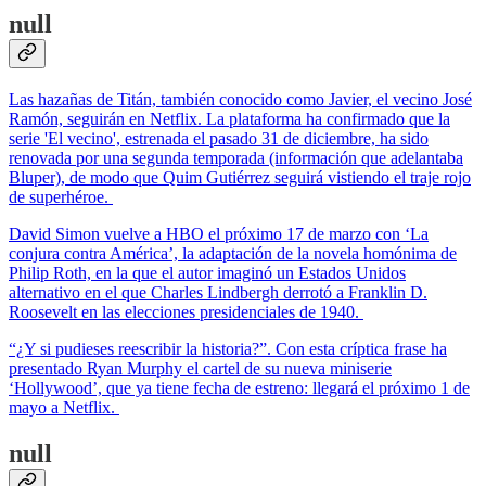
null
Las hazañas de Titán, también conocido como Javier, el vecino José
Ramón, seguirán en Netflix. La plataforma ha confirmado que la
serie 'El vecino', estrenada el pasado 31 de diciembre, ha sido
renovada por una segunda temporada (información que adelantaba
Bluper), de modo que Quim Gutiérrez seguirá vistiendo el traje rojo
de superhéroe.
David Simon vuelve a HBO el próximo 17 de marzo con ‘La
conjura contra América’, la adaptación de la novela homónima de
Philip Roth, en la que el autor imaginó un Estados Unidos
alternativo en el que Charles Lindbergh derrotó a Franklin D.
Roosevelt en las elecciones presidenciales de 1940.
“¿Y si pudieses reescribir la historia?”. Con esta críptica frase ha
presentado Ryan Murphy el cartel de su nueva miniserie
‘Hollywood’, que ya tiene fecha de estreno: llegará el próximo 1 de
mayo a Netflix.
null