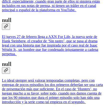
difícil, especialmente, cuando gran parte de ellos ni siquiera están
incluidos en sus notas de prensa, ni tienen un tráiler en el canal
principal o español de la plataforma en YouTube.
null
El jueves 27 de febrero llega a AXN For Life, la nueva serie de
Hank Steinberg, el creador de ‘Sin rastro’, que se pasa al drama
legal con una historia que fue inspirada por el caso real de Isaac
Wright Jr., un hombre que fue condenado injustamente a cadena
perpetua.
null
Lo ideal siempre será valorar temporadas completas, pero con
entregas de pocos episodios los dos primeros deberían ser una carta
de presentación más que suficiente. En el caso de ‘Hunters’, no
juegan mucho a su favor, sobre todo, cuando nos damos cuenta de
que los 90 minutos que dura el primer episodio solo han sido una
introducción y la serie como tal empieza en el segundo.