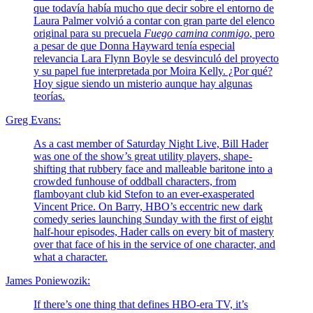
que todavía había mucho que decir sobre el entorno de
Laura Palmer volvió a contar con gran parte del elenco
original para su precuela
Fuego camina conmigo
, pero
a pesar de que Donna Hayward tenía especial
relevancia Lara Flynn Boyle se desvinculó del proyecto
y su papel fue interpretada por Moira Kelly. ¿Por qué?
Hoy sigue siendo un misterio aunque hay algunas
teorías.
Greg Evans:
As a cast member of Saturday Night Live, Bill Hader
was one of the show’s great utility players, shape-
shifting that rubbery face and malleable baritone into a
crowded funhouse of oddball characters, from
flamboyant club kid Stefon to an ever-exasperated
Vincent Price. On Barry, HBO’s eccentric new dark
comedy series launching Sunday with the first of eight
half-hour episodes, Hader calls on every bit of mastery
over that face of his in the service of one character, and
what a character.
James Poniewozik:
If there’s one thing that defines HBO-era TV, it’s