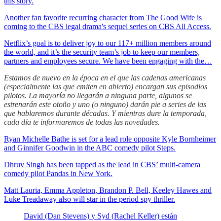
this story.
Another fan favorite recurring character from The Good Wife is
coming to the CBS legal drama's sequel series on CBS All Access.
Netflix’s goal is to deliver joy to our 117+ million members around
the world, and it’s the security team’s job to keep our members,
partners and employees secure. We have been engaging with the…
Estamos de nuevo en la época en el que las cadenas americanas
(especialmente las que emiten en abierto) encargan sus episodios
pilotos. La mayoría no llegarán a ninguna parte, algunos se
estrenarán este otoño y uno (o ninguno) darán pie a series de las
que hablaremos durante décadas. Y mientras dure la temporada,
cada día te informaremos de todas las novedades.
Ryan Michelle Bathe is set for a lead role opposite Kyle Bornheimer
and Ginnifer Goodwin in the ABC comedy pilot Steps.
Dhruv Singh has been tapped as the lead in CBS’ multi-camera
comedy pilot Pandas in New York.
Matt Lauria, Emma Appleton, Brandon P. Bell, Keeley Hawes and
Luke Treadaway also will star in the period spy thriller.
David (Dan Stevens) y Syd (Rachel Keller) están