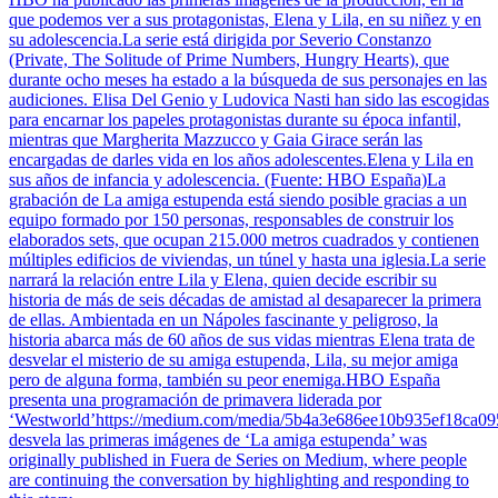
que podemos ver a sus protagonistas, Elena y Lila, en su niñez y en
su adolescencia.La serie está dirigida por Severio Constanzo
(Private, The Solitude of Prime Numbers, Hungry Hearts), que
durante ocho meses ha estado a la búsqueda de sus personajes en las
audiciones. Elisa Del Genio y Ludovica Nasti han sido las escogidas
para encarnar los papeles protagonistas durante su época infantil,
mientras que Margherita Mazzucco y Gaia Girace serán las
encargadas de darles vida en los años adolescentes.Elena y Lila en
sus años de infancia y adolescencia. (Fuente: HBO España)La
grabación de La amiga estupenda está siendo posible gracias a un
equipo formado por 150 personas, responsables de construir los
elaborados sets, que ocupan 215.000 metros cuadrados y contienen
múltiples edificios de viviendas, un túnel y hasta una iglesia.La serie
narrará la relación entre Lila y Elena, quien decide escribir su
historia de más de seis décadas de amistad al desaparecer la primera
de ellas. Ambientada en un Nápoles fascinante y peligroso, la
historia abarca más de 60 años de sus vidas mientras Elena trata de
desvelar el misterio de su amiga estupenda, Lila, su mejor amiga
pero de alguna forma, también su peor enemiga.HBO España
presenta una programación de primavera liderada por
‘Westworld’https://medium.com/media/5b4a3e686ee10b935ef18ca
desvela las primeras imágenes de ‘La amiga estupenda’ was
originally published in Fuera de Series on Medium, where people
are continuing the conversation by highlighting and responding to