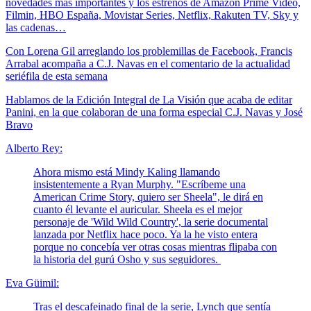
novedades más importantes y los estrenos de Amazon Prime Video,
Filmin, HBO España, Movistar Series, Netflix, Rakuten TV, Sky y
las cadenas…
Con Lorena Gil arreglando los problemillas de Facebook, Francis
Arrabal acompaña a C.J. Navas en el comentario de la actualidad
seriéfila de esta semana
Hablamos de la Edición Integral de La Visión que acaba de editar
Panini, en la que colaboran de una forma especial C.J. Navas y José
Bravo
Alberto Rey:
Ahora mismo está Mindy Kaling llamando
insistentemente a Ryan Murphy. "Escríbeme una
American Crime Story, quiero ser Sheela", le dirá en
cuanto él levante el auricular. Sheela es el mejor
personaje de 'Wild Wild Country', la serie documental
lanzada por Netflix hace poco. Ya la he visto entera
porque no concebía ver otras cosas mientras flipaba con
la historia del gurú Osho y sus seguidores.
Eva Güimil:
Tras el descafeinado final de la serie, Lynch que sentía