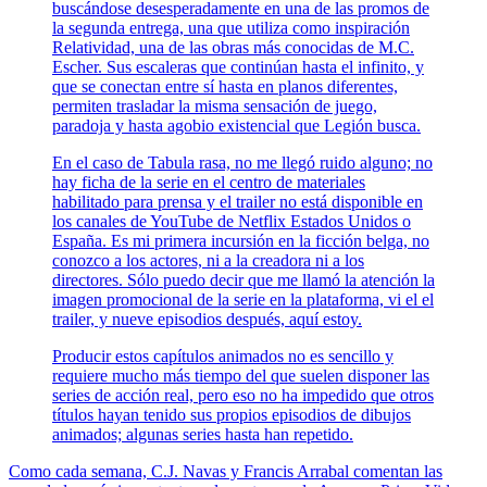
buscándose desesperadamente en una de las promos de
la segunda entrega, una que utiliza como inspiración
Relatividad, una de las obras más conocidas de M.C.
Escher. Sus escaleras que continúan hasta el infinito, y
que se conectan entre sí hasta en planos diferentes,
permiten trasladar la misma sensación de juego,
paradoja y hasta agobio existencial que Legión busca.
En el caso de Tabula rasa, no me llegó ruido alguno; no
hay ficha de la serie en el centro de materiales
habilitado para prensa y el trailer no está disponible en
los canales de YouTube de Netflix Estados Unidos o
España. Es mi primera incursión en la ficción belga, no
conozco a los actores, ni a la creadora ni a los
directores. Sólo puedo decir que me llamó la atención la
imagen promocional de la serie en la plataforma, vi el el
trailer, y nueve episodios después, aquí estoy.
Producir estos capítulos animados no es sencillo y
requiere mucho más tiempo del que suelen disponer las
series de acción real, pero eso no ha impedido que otros
títulos hayan tenido sus propios episodios de dibujos
animados; algunas series hasta han repetido.
Como cada semana, C.J. Navas y Francis Arrabal comentan las