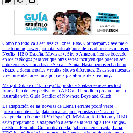
Como no todo va a ser Jessica Jones, Rise, Counterpart, Save me o
The looming tower, por citar sólo algunos de los últimos estrenos en
Netflix, HBO España, Movistar+, Sky o Amazon, hemos buceado
en los catálogos para ver qué otras series incluyen que pueden ser
entretenidos visionados de Semana Santa. Hasta hemos echado un
vistazo a documentales y reality shows diferentes. Éstas son nuestras
7 recomendaciones, una por cada plataforma de streaming.
Margot Robbie of ‘I, Tonya’ to produce Shakespeare series told
from a female perspective with ABC and Hoodlum productions in
Australia with Giula Sandler of Nowhere Boys and Glitch.
La adaptación de las novelas de Elena Ferrante podrá verse
próximamente en la plataformaLas protagonistas de ‘La amiga
estupenda’. (Fuente: HBO España)TIMVision, Rai Fiction y HBO
están preparando la adaptación a serie de la tetralogía Dos amigas,
de Elena Ferrante. Con motivo de la grabación en Caserta, Italia,
HBO ha publicado las primeras imágenes de la producción, en la