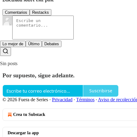
Comentarios
Restacks
Lo mejor de
Último
Debates
Sin posts
Por supuesto, sigue adelante.
Suscribirse
© 2026 Fuera de Series
·
Privacidad
∙
Términos
∙
Aviso de recolecció
Crea tu Substack
Descargar la app