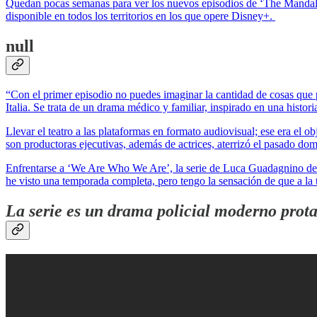
Quedan pocas semanas para ver los nuevos episodios de ‘The Mandalori
disponible en todos los territorios en los que opere Disney+.
null
“Con el primer episodio no puedes imaginar la cantidad de cosas que 
Italia. Se trata de un drama médico y familiar, inspirado en una histor
Llevar el teatro a las plataformas en formato audiovisual; ese era el o
son productoras ejecutivas, además de actrices, aterrizó el pasado d
Enfrentarse a ‘We Are Who We Are’, la serie de Luca Guadagnino de 
he visto una temporada completa, pero tengo la sensación de que a la t
La serie es un drama policial moderno prot