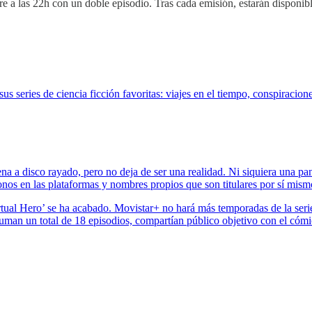
bre a las 22h con un doble episodio. Tras cada emisión, estarán disponib
 series de ciencia ficción favoritas: viajes en el tiempo, conspiracion
suena a disco rayado, pero no deja de ser una realidad. Ni siquiera una
donos en las plataformas y nombres propios que son titulares por sí mism
ual Hero’ se ha acabado. Movistar+ no hará más temporadas de la seri
suman un total de 18 episodios, compartían público objetivo con el cómi