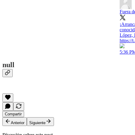
Fuera d
¡Arranca
conocid
López, 
https:/
5:36 PM
null
Compartir
Anterior
Siguiente
Discusión sobre este post