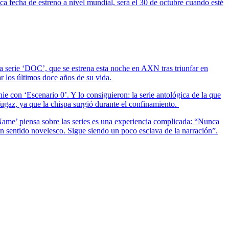
a fecha de estreno a nivel mundial, será el 30 de octubre cuando esté
a serie ‘DOC’, que se estrena esta noche en AXN tras triunfar en
ar los últimos doce años de su vida.
nie con ‘Escenario 0’. Y lo consiguieron: la serie antológica de la que
ugaz, ya que la chispa surgió durante el confinamiento.
ame’ piensa sobre las series es una experiencia complicada: “Nunca
 un sentido novelesco. Sigue siendo un poco esclava de la narración”.