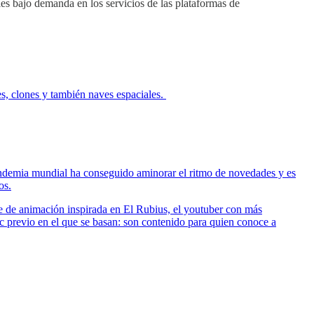
les bajo demanda en los servicios de las plataformas de
es, clones y también naves espaciales.
 pandemia mundial ha conseguido aminorar el ritmo de novedades y es
os.
e de animación inspirada en El Rubius, el youtuber con más
c previo en el que se basan: son contenido para quien conoce a