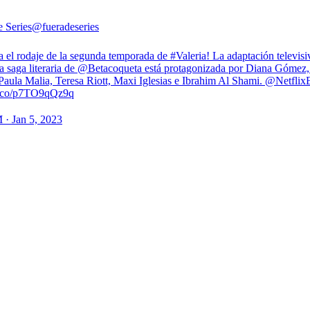
e Series
@fueradeseries
 el rodaje de la segunda temporada de #Valeria! La adaptación televisi
a saga literaria de @Betacoqueta está protagonizada por Diana Gómez,
Paula Malia, Teresa Riott, Maxi Iglesias e Ibrahim Al Shami. @Netflix
/t.co/p7TO9qQz9q
 · Jan 5, 2023