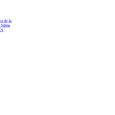
va de la
 Silma
ES