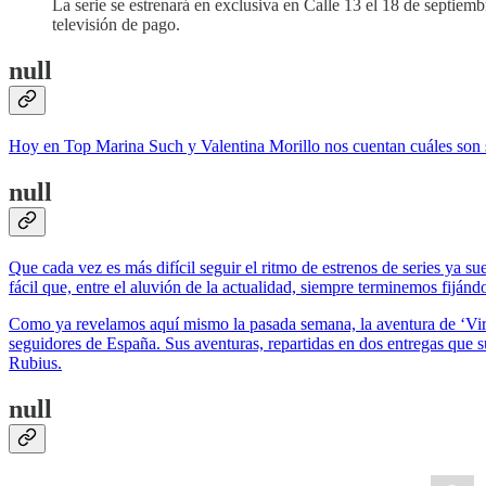
La serie se estrenará en exclusiva en Calle 13 el 18 de septiem
televisión de pago.
null
Hoy en Top Marina Such y Valentina Morillo nos cuentan cuáles son sus
null
Que cada vez es más difícil seguir el ritmo de estrenos de series ya 
fácil que, entre el aluvión de la actualidad, siempre terminemos fiján
Como ya revelamos aquí mismo la pasada semana, la aventura de ‘Virt
seguidores de España. Sus aventuras, repartidas en dos entregas que 
Rubius.
null