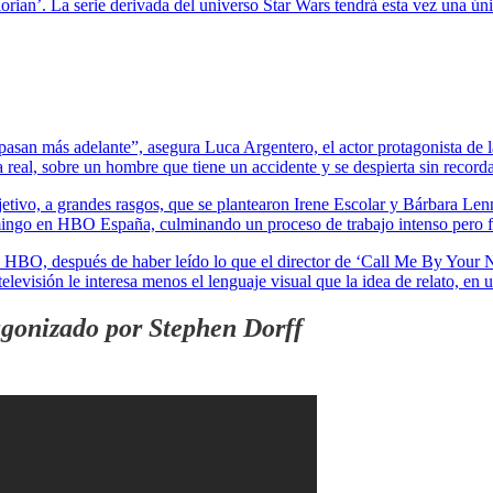
an’. La serie derivada del universo Star Wars tendrá esta vez una únic
pasan más adelante”, asegura Luca Argentero, el actor protagonista de l
ia real, sobre un hombre que tiene un accidente y se despierta sin record
bjetivo, a grandes rasgos, que se plantearon Irene Escolar y Bárbara Len
omingo en HBO España, culminando un proceso de trabajo intenso pero f
HBO, después de haber leído lo que el director de ‘Call Me By Your N
elevisión le interesa menos el lenguaje visual que la idea de relato, en
agonizado por Stephen Dorff