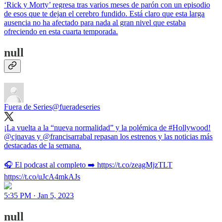
‘Rick y Morty’ regresa tras varios meses de parón con un episodio
de esos que te dejan el cerebro fundido. Está claro que esta larga
ausencia no ha afectado para nada al gran nivel que estaba
ofreciendo en esta cuarta temporada.
null
Fuera de Series
@fueradeseries
¡La vuelta a la “nueva normalidad” y la polémica de #Hollywood!
@cjnavas y @francisarrabal repasan los estrenos y las noticias más
destacadas de la semana.
🎧 El podcast al completo ➡️ https://t.co/zeagMjzTLT
https://t.co/uJcA4mkAJs
5:35 PM · Jan 5, 2023
null