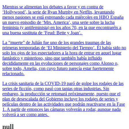
Mientras se alimentan los debates a favor y en contra de
‘Hollywood’, la serie de Ryan Murphy en Netflix, levantando
menos pasiones se está estrenando cada miércoles en HBO España
un nuevo episodio de ‘Mrs. America’, una serie sobre la lucha
feminista (y antifeminista) en los años 70, en la que encontraréis a
una buena sustituta de ‘Feud: Bette y Joan’.
La “muerte” de Julián fue uno de los grandes traumas de las
primeras temporadas de ‘El Ministerio del Tiempo’. Él había sido no
solo los ojos de los espectadores a la hora de entrar en aquel lugar
fantástico y misterioso, sino que también había influido
decididamente en las evoluciones de personajes como Alonso o,
sobre todo, Amelia, con cuyo futuro parecía estar fuertemente
relacionado.
La crisis sanitaria de la COVID-19 paró de golpe los rodajes de las
series de ficción, como pasó con tantas otras industrias. Sin
embargo, la producción se retomará próximamente, puesto que el
plan de desescalada del Gobierno incluye los rodajes de series y
películas dentro de las actividades que podrán reactivarse en la Fase
1. A partir de entonces las cámaras volverán a rodar, aunque nada
volverá a ser como antes.
null