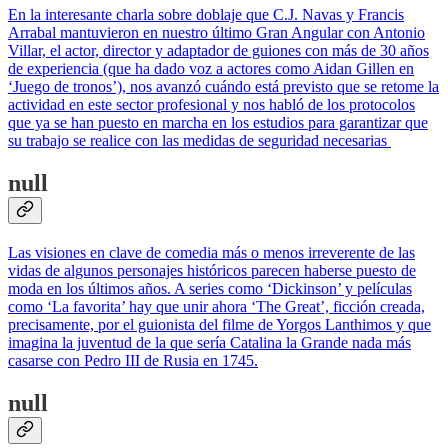
En la interesante charla sobre doblaje que C.J. Navas y Francis
Arrabal mantuvieron en nuestro último Gran Angular con Antonio
Villar, el actor, director y adaptador de guiones con más de 30 años
de experiencia (que ha dado voz a actores como Aidan Gillen en
‘Juego de tronos’), nos avanzó cuándo está previsto que se retome la
actividad en este sector profesional y nos habló de los protocolos
que ya se han puesto en marcha en los estudios para garantizar que
su trabajo se realice con las medidas de seguridad necesarias
null
Las visiones en clave de comedia más o menos irreverente de las
vidas de algunos personajes históricos parecen haberse puesto de
moda en los últimos años. A series como ‘Dickinson’ y películas
como ‘La favorita’ hay que unir ahora ‘The Great’, ficción creada,
precisamente, por el guionista del filme de Yorgos Lanthimos y que
imagina la juventud de la que sería Catalina la Grande nada más
casarse con Pedro III de Rusia en 1745.
null