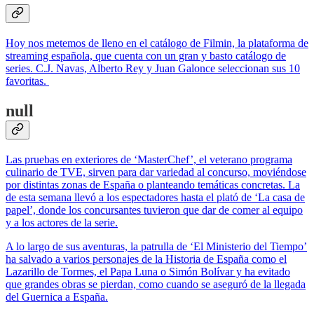
Hoy nos metemos de lleno en el catálogo de Filmin, la plataforma de
streaming española, que cuenta con un gran y basto catálogo de
series. C.J. Navas, Alberto Rey y Juan Galonce seleccionan sus 10
favoritas.
null
Las pruebas en exteriores de ‘MasterChef’, el veterano programa
culinario de TVE, sirven para dar variedad al concurso, moviéndose
por distintas zonas de España o planteando temáticas concretas. La
de esta semana llevó a los espectadores hasta el plató de ‘La casa de
papel’, donde los concursantes tuvieron que dar de comer al equipo
y a los actores de la serie.
A lo largo de sus aventuras, la patrulla de ‘El Ministerio del Tiempo’
ha salvado a varios personajes de la Historia de España como el
Lazarillo de Tormes, el Papa Luna o Simón Bolívar y ha evitado
que grandes obras se pierdan, como cuando se aseguró de la llegada
del Guernica a España.