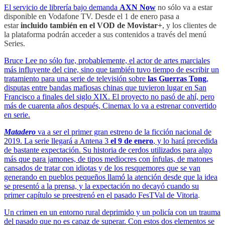
El servicio de librería bajo demanda
AXN Now
no sólo va a estar
disponible en Vodafone TV. Desde el 1 de enero pasa a
estar
incluido también en el VOD de Movistar+
, y los clientes de
la plataforma podrán acceder a sus contenidos a través del menú
Series.
Bruce Lee no sólo fue, probablemente, el actor de artes marciales
más influyente del cine, sino que también tuvo tiempo de escribir un
tratamiento para una serie de televisión sobre
las Guerras Tong
,
disputas entre bandas mafiosas chinas que tuvieron lugar en San
Francisco a finales del siglo XIX. El proyecto no pasó de ahí, pero
más de cuarenta años después, Cinemax lo va a estrenar convertido
en serie.
Matadero
va a ser el primer gran estreno de la ficción nacional de
2019. La serie llegará a Antena 3
el 9 de enero
, y lo hará precedida
de bastante expectación. Su historia de cerdos utilizados para algo
más que para jamones, de tipos mediocres con ínfulas, de matones
cansados de tratar con idiotas y de los resquemores que se van
generando en pueblos pequeños llamó la atención desde que la idea
se presentó a la prensa, y la expectación no decayó cuando su
primer capítulo se preestrenó en el pasado
FesTVal de Vitoria
.
Un crimen en un entorno rural deprimido y un policía con un trauma
del pasado que no es capaz de superar. Con estos dos elementos se