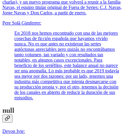
charlas), y un nuevo programa que volverá a reunir a la familia
Navas, el equipo titular original de Fuera de Series: C.J. Navas,
Jorge Navas y Don Carlos, a partir de enero.
Pere Solà Gimferrer:
En 2018 nos hemos encontrado con una de las mejores
cosechas de ficción española que hayamos vivido
nunca. No es que antes no existieran las series
autóctonas apreciables pero quizás no encontrábamos
tanto volumen, tan variado y con resultados tan
notables, en algunos casos excepcionales. Para
beneficio de los seriéfilos, este balance anual no parece
ser una anomalía. Lo más probable es que 2019 todavía
sea mejor por dos razones: por un lado, tenemos una
industria más competitiva que intenta desmarcarse con
su producción propia y, por el otro, tenemos la decisión
de los canales en abierto de reducir la duración de sus
episodios.
null
Devon Ivie: