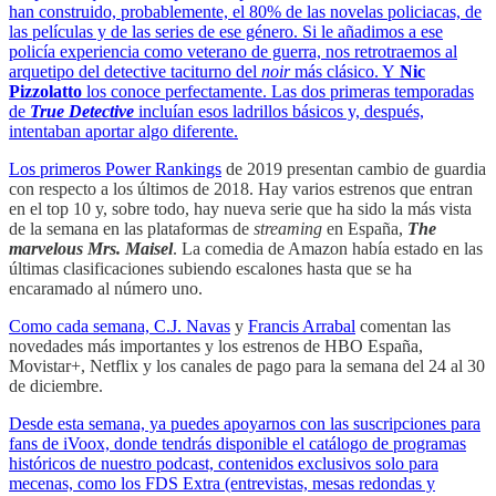
han construido, probablemente, el 80% de las novelas policiacas, de
las películas y de las series de ese género. Si le añadimos a ese
policía experiencia como veterano de guerra, nos retrotraemos al
arquetipo del detective taciturno del
noir
más clásico. Y
Nic
Pizzolatto
los conoce perfectamente. Las dos primeras temporadas
de
True Detective
incluían esos ladrillos básicos y, después,
intentaban aportar algo diferente.
Los primeros
Power Rankings
de 2019 presentan cambio de guardia
con respecto a los últimos de 2018. Hay varios estrenos que entran
en el top 10 y, sobre todo, hay nueva serie que ha sido la más vista
de la semana en las plataformas de
streaming
en España,
The
marvelous Mrs. Maisel
. La comedia de Amazon había estado en las
últimas clasificaciones subiendo escalones hasta que se ha
encaramado al número uno.
Como cada semana,
C.J. Navas
y
Francis Arrabal
comentan las
novedades más importantes y los estrenos de HBO España,
Movistar+, Netflix y los canales de pago para la semana del 24 al 30
de diciembre.
Desde esta semana, ya puedes apoyarnos con las suscripciones para
fans de iVoox, donde tendrás disponible el catálogo de programas
históricos de nuestro podcast, contenidos exclusivos solo para
mecenas, como los FDS Extra (entrevistas, mesas redondas y