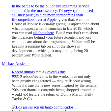
In the battle to be the billionaire streaming service
shrouded in the most secrecy, Disney+ (pronounced
“Disney plus”) is a bit more forthcoming than
its
competitors over at Apple
, given that, well, the
House of Mouse is
actually
giving us
information
about
what to expect when it launches in late 2019, which
you can read
all about here
. But if you don’t care about
the intricacies behind your future #content and just
want to learn about the programming, Vulture will be
keeping a running tab on all of the shows in
development … which just may end up being 20
percent
Star Wars
related.
Michael Ausiello:
Recent rumors
that a
Beverly Hills,
90210
reboot/revival is in-the-works have not only
been greatly exaggerated — they’re flat-out wrong.
While it’s true that a new series inspired by the seminal
’90s teen drama is currently being shopped around, it
would
not
feature the return of Donna Martin, Kelly
Taylor & Co.