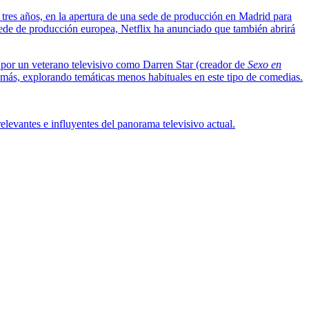
s tres años, en la apertura de una sede de producción en Madrid para
 sede de producción europea, Netflix ha anunciado que también abrirá
a por un veterano televisivo como Darren Star (creador de
Sexo en
emás, explorando temáticas menos habituales en este tipo de comedias.
evantes e influyentes del panorama televisivo actual.