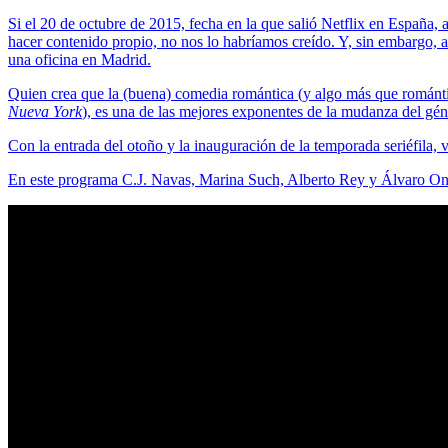
Si el 20 de octubre de 2015, fecha en la que salió Netflix en España, 
hacer contenido propio, no nos lo habríamos creído. Y, sin embargo, a
una oficina en Madrid.
Quien crea que la (buena) comedia romántica (y algo más que románti
Nueva York
), es una de las mejores exponentes de la mudanza del gén
Con la entrada del otoño y la inauguración de la temporada seriéfila
En este programa C.J. Navas, Marina Such, Alberto Rey y Álvaro Oniev