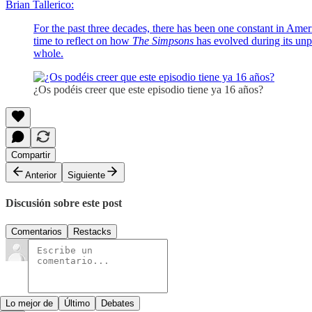
Brian Tallerico:
For the past three decades, there has been one constant in Am
time to reflect on how
The Simpsons
has evolved during its unpa
whole.
¿Os podéis creer que este episodio tiene ya 16 años?
Compartir
Anterior
Siguiente
Discusión sobre este post
Comentarios
Restacks
Lo mejor de
Último
Debates