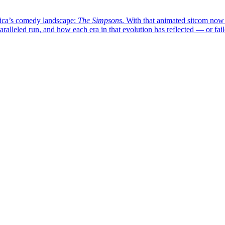
erica’s comedy landscape:
The Simpsons
. With that animated sitcom now a
ralleled run, and how each era in that evolution has reflected — or faile