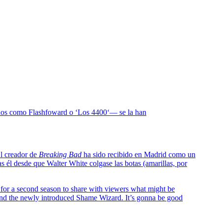
llidos como Flashfoward o ‘Los 4400‘— se la han
El creador de
Breaking Bad
ha sido recibido en Madrid como un
 él desde que Walter White colgase las botas (amarillas, por
k for a second season to share with viewers what might be
nd the newly introduced Shame Wizard. It’s gonna be good