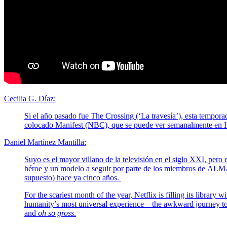
Cecilia G. Díaz:
Si el año pasado fue The Crossing (‘La travesía’), esta tempor
colocado Manifest (NBC), que se puede ver semanalmente en
Daniel Martínez Mantilla:
Suyo es el mayor villano de la televisión en el siglo XXI, per
héroe y un modelo a seguir por parte de los miembros de ALMA, 
supuesto) hace ya cinco años.
For the scariest month of the year, Netflix is filling its library 
humanity’s most universal experience—the awkward journey to
and
oh so gross
.