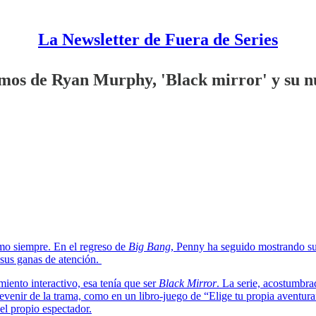
La Newsletter de Fuera de Series
amos de Ryan Murphy, 'Black mirror' y su nu
omo siempre. En el regreso de
Big Bang
, Penny ha seguido mostrando su 
 sus ganas de atención.
miento interactivo, esa tenía que ser
Black Mirror
. La serie, acostumbra
 devenir de la trama, como en un libro-juego de “Elige tu propia avent
el propio espectador.