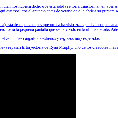
alguien nos hubiera dicho que esta salida se iba a transformar, en apena
quí estamos: tras el anuncio antes de verano de que abriría su primera
ca) está de capa caída, es que nunca ha visto
Younger
. La serie, cread
ero hacia la pequeña pantalla que se ha vivido en la última década. Ad
, vuelve un mes cargado de estrenos y regresos muy esperados.
a repasan la trayectoria de Ryan Murphy, uno de los creadores más rel