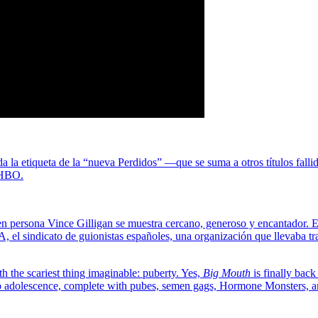
ada la etiqueta de la “nueva Perdidos” —que se suma a otros títulos fa
 HBO.
o en persona Vince Gilligan se muestra cercano, generoso y encantador. 
el sindicato de guionistas españoles, una organización que llevaba tras
with the scariest thing imaginable: puberty. Yes,
Big Mouth
is finally bac
 adolescence, complete with pubes, semen gags, Hormone Monsters, a