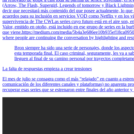
(Arrow, The Flash, Supergirl, Legends of tomorrow y Black Lightning
decir que necesitará más contenido del que posee actualmente, lo que 
acuerdos para su inclusión en servicios VOD como Netflix y en los v
supervivencia de The CWLas series cuyo futuro está en el aire son, e
Valor, emitido en otoño, está incluido en ese grupo de series en la bu
que viene.https://medium.com/media/5b4a3e686ee10b935ef18ca095085b
where people are continuing the conversation by highlighting and resp
Bron siempre ha sido una serie de personajes, donde los aspecto
esta temporada final. El caso criminal, seguramente, les va a s
lleguen al final de su camino personal por trayectos completame
La falta de respuestas empieza a crear tensiones
El mes de julio se consagra como el más “relajado” en cuanto a estren
comunicación de los diferentes canales y plataformas) no aparenta pr
recuperar esas series que se estrenaron entre finales del año anterio