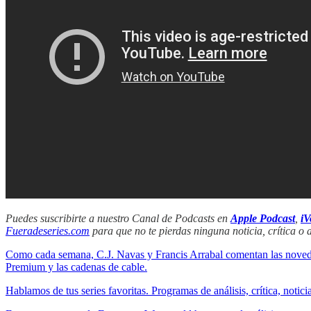
Puedes suscribirte a nuestro Canal de Podcasts en
Apple Podcast
,
iV
Fueradeseries.com
para que no te pierdas ninguna noticia, crítica o a
Como cada semana, C.J. Navas y Francis Arrabal comentan las nove
Premium y las cadenas de cable.
Hablamos de tus series favoritas. Programas de análisis, crítica, not