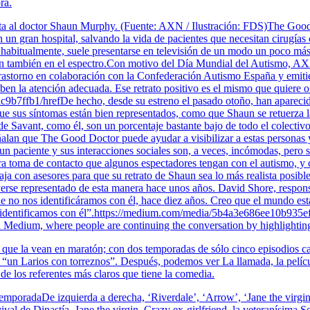
ra.
 al doctor Shaun Murphy. (Fuente: AXN / Ilustración: FDS)The Good D
 un gran hospital, salvando la vida de pacientes que necesitan cirugía
, habitualmente, suele presentarse en televisión de un modo un poco má
ran también en el espectro.Con motivo del Día Mundial del Autismo, A
e trastorno en colaboración con la Confederación Autismo España y emit
ben la atención adecuada. Ese retrato positivo es el mismo que quiere 
fb1/hrefDe hecho, desde su estreno el pasado otoño, han aparecido va
 que sus síntomas están bien representados, como que Shaun se retuerza 
e de Savant, como él, son un porcentaje bastante bajo de todo el colect
eñalan que The Good Doctor puede ayudar a visibilizar a estas personas 
un paciente y sus interacciones sociales son, a veces, incómodas, pero 
mera toma de contacto que algunos espectadores tengan con el autismo, y
ja con asesores para que su retrato de Shaun sea lo más realista posible,
o verse representado de esta manera hace unos años. David Shore, respo
e no nos identificáramos con él, hace diez años. Creo que el mundo es
os identificamos con él”.https://medium.com/media/5b4a3e686ee10b93
n Medium, where people are continuing the conversation by highlighting
s que la vean en maratón; con dos temporadas de sólo cinco episodios 
 “un Larios con torreznos”. Después, podemos ver La llamada, la pelíc
de los referentes más claros que tiene la comedia.
a temporadaDe izquierda a derecha, ‘Riverdale’, ‘Arrow’, ‘Jane the virg
evival de Dinastía, Jane the virgin, Crazy ex-girlfriend, la veteranísima