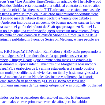
Marcus Yam / Los Angeles Times)Según un artículo de The Hollywood
n Estados Unidos, está buscando una salida al contrato de cuatro años
icado oficial, las fuentes de THT afirman que el siguiente paso de
ix ficha a Ryan Murphy en un acuerdo multimillonarioAunque tiene
El pasado mes de febrero Barris declaró a Variety que debido a
ony Anderson improvisaba un cuento de buenas noches para su hijo en
, ha escrito el guión del reboot de Shaft que protagonizó Samuel L.
ora no hay ninguna confirmación, pero parece un movimiento lógico
ito tanto en cine como en televisión.Shonda Rhimes, la reina de la
iginally published in Fuera de Series on Medium, where people are
uente: HBO España)TIMVision, Rai Fiction y HBO están preparando la
eras imágenes de la producción, en la que podemos ver a sus
Numbers, Hungry Hearts), que durante ocho meses ha estado a la
tas durante su época infantil, mientras que Margherita Mazzucco y
O España)La grabación de La amiga estupenda está siendo posible
 múltiples edificios de viviendas, un túnel y hasta una iglesia.La
llas. Ambientada en un Nápoles fascinante y peligroso, la historia
na forma, también su peor enemiga.HBO España presenta una
imeras imágenes de ‘La amiga estupenda’ was originally published
eciados por los espectadores del resto del mundo. El fenómeno
 nacionales en este primer semestre del año, pero ha habido