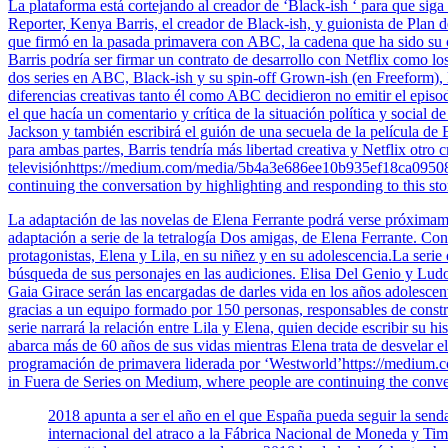
La plataforma está cortejando al creador de ‘Black-ish ‘ para que 
Reporter, Kenya Barris, el creador de Black-ish, y guionista de Plan d
que firmó en la pasada primavera con ABC, la cadena que ha sido su 
Barris podría ser firmar un contrato de desarrollo con Netflix com
dos series en ABC, Black-ish y su spin-off Grown-ish (en Freeform), 
diferencias creativas tanto él como ABC decidieron no emitir el epis
el que hacía un comentario y crítica de la situación política y social 
Jackson y también escribirá el guión de una secuela de la película
para ambas partes, Barris tendría más libertad creativa y Netflix otr
televisiónhttps://medium.com/media/5b4a3e686ee10b935ef18ca095085bb
continuing the conversation by highlighting and responding to this sto
La adaptación de las novelas de Elena Ferrante podrá verse próxima
adaptación a serie de la tetralogía Dos amigas, de Elena Ferrante. Co
protagonistas, Elena y Lila, en su niñez y en su adolescencia.La seri
búsqueda de sus personajes en las audiciones. Elisa Del Genio y Ludo
Gaia Girace serán las encargadas de darles vida en los años adolesce
gracias a un equipo formado por 150 personas, responsables de constru
serie narrará la relación entre Lila y Elena, quien decide escribir su 
abarca más de 60 años de sus vidas mientras Elena trata de desvelar
programación de primavera liderada por ‘Westworld’https://medium
in Fuera de Series on Medium, where people are continuing the convers
2018 apunta a ser el año en el que España pueda seguir la send
internacional del atraco a la Fábrica Nacional de Moneda y Tim