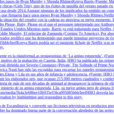
siga los pasos de Ryan Murphy y Shonda RhimesKenya Barris (Fuente: 
e chicas (Girls Trip), uno de los éxitos de taquilla del verano pasado e
casa desde 2014.Aunque ninguno de los implicados ha emitido un comun
o los que firmaron hace unos meses Ryan Murphy y Shonda Rhimes.Netfl
la situación del creador con la cadena no atraviesa su mejor momento. 
odio Please, Baby, Please en el que el personaje interpretado por Anth
de Estados Unidos.Mientras tanto, Barris ya está trabajando para Netflix
 de Eddie Murphy, El príncipe de Zamunda (Coming To America). Por ah
o creador prolífico que ha demostrado que puede impulsar proyectos de éx
b/hrefKenya Barris podría ser el siguiente fichaje de Netflix was or
ry.
mente en la plataformaLas protagonistas de ‘La amiga estupenda’. (F
n motivo de la grabación en Caserta, Italia, HBO ha publicado las prim
e está dirigida por Severio Constanzo (Private, The Solitude of Prime 
vica Nasti han sido las escogidas para encarnar los papeles protagonis
ntes.Elena y Lila en sus años de infancia y adolescencia. (Fuente: HB
ir los elaborados sets, que ocupan 215.000 metros cuadrados y contienen
historia de más de seis décadas de amistad al desaparecer la primera de e
 el misterio de su amiga estupenda, Lila, su mejor amiga pero de algu
.com/media/5b4a3e686ee10b935ef18ca095085bbb/hrefHBO desvela las pr
ation by highlighting and responding to this story.
a de Escandinavia y convertir sus ficciones televisivas en productos pr
bre ha dominado buena parte de la conversación alrededor de las series