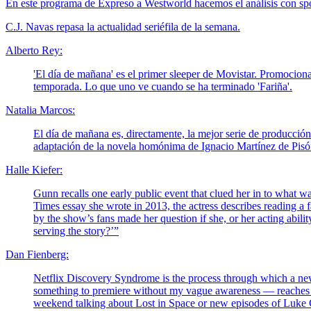
En este programa de Expreso a Westworld hacemos el análisis con spoi
C.J. Navas repasa la actualidad seriéfila de la semana.
Alberto Rey:
'El día de mañana' es el primer sleeper de Movistar. Promocionad
temporada. Lo que uno ve cuando se ha terminado 'Fariña'.
Natalia Marcos:
El día de mañana es, directamente, la mejor serie de producció
adaptación de la novela homónima de Ignacio Martínez de Pisó
Halle Kiefer:
Gunn recalls one early public event that clued her in to what wa
Times essay she wrote in 2013, the actress describes reading a 
by the show’s fans made her question if she, or her acting abi
serving the story?’”
Dan Fienberg:
Netflix Discovery Syndrome is the process through which a new N
something to premiere without my vague awareness — reaches bi
weekend talking about Lost in Space or new episodes of Luke Ca