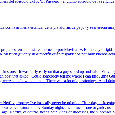
lers del episodio 2x10, ‘El Pasajero’, el último episodio de la segun
a con la artillería estándar de la plataforma de pago (y se merecía más)
n propia estrenada hasta el momento por Movistar +. Firmada y dirigida
n. Su buen guion y su dirección están respaldados por muy buenas actu
s in store. “It was fairly early on that a guy stood up and said, ‘Why is
fan post that asked,“Could somebody tell me where I can find Anna Gunn 
lity, were somehow to blame. “There was a lot of questioning: ‘Am I do
etflix property I've basically never heard of on Thursday — keeping in 
zarre oversaturation by Sunday night. It's a much more organic, user-d
ge. Netflix, of course, needs both kinds of successes, the successes bo