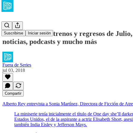
Calendario de estrenos y regresos de Julio,
Suscribirse
Iniciar sesión
noticias, podcasts y mucho más
Fuera de Series
jul 03, 2018
Compartir
Alberto Rey entrevista a Sonia Martínez, Directora de Ficción de Atr
La miniserie tenía inicialmente el título de One day she’ll dar
Estados Unidos, el de la aspirante a actriz Elisabeth Short, ases
también India Eisley y Jefferson Mays.