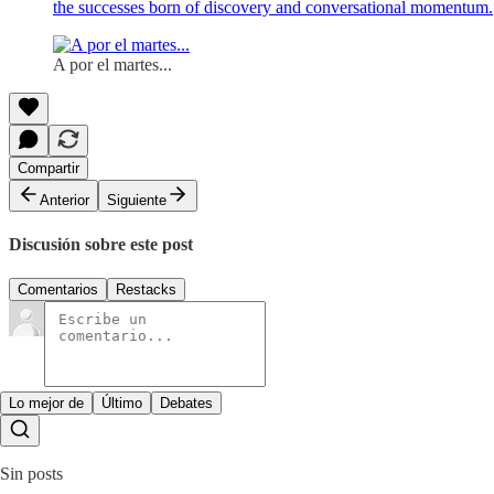
the successes born of discovery and conversational momentum.
A por el martes...
Compartir
Anterior
Siguiente
Discusión sobre este post
Comentarios
Restacks
Lo mejor de
Último
Debates
Sin posts