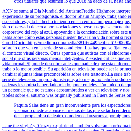
otros titulares que resumen lo que 2018 ha dado de sí, hasta aho
AXN se suma al Día Mundial del AutismoFreddie Highmore interpreta
experiencia de su protagonista, el doctor Shaun Murphy, trabajando en
espectadores, y lo ha hecho teniendo en su centro a un personaje que
sido observada de cerca por asociaciones y personas que se encuent
corporativo del rojo al azul, apoyando a la concienciación sobre est
habla sobre cómo estas personas pueden llevar una vida normal si reci
Good Doctor.https://medium.com/media/381f6e4495e5bca61990690ac9b7f
sobre lo que ven en la serie de su condición. Las hay que se fijan en
el contacto visual directo. Otras apuntan que autistas con el síndrom
social que otras personas menos inteligentes. Y existen críticas que s
vida normal. Sí, puede descubrir antes que nadie de qué está enfermo 
trabajo lo mejor posible. Su aparición en televisión puede ser la pri
cambiar algunas ideas preconcebidas sobre este trastorno.La serie traba
serie de televisión, un protagonista que, a lo mejor, no habría podid
cadenas les podría haber dado miedo poner en televisión, miedo de qu
un personaje que no estamos acostumbrados a ver en televisión y n
tabúes sobre el autismo was originally published in Fuera de Series o
Paquita Salas tiene un gran inconveniente para los espectadore
visionado puede acabarse en menos de los que se tarda en decir
de su propia obra de teatro, o podemos lanzarnos a por algunos 
‘Jane the virgin’ y ‘Crazy ex-girlfriend’ también volverán la próxim
ha renovado de golpe a casi toda su parrilla de series. Riverdale, el r