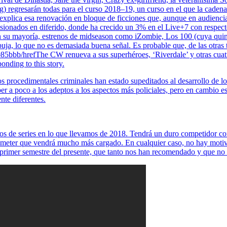
) regresarán todas para el curso 2018–19, un curso en el que la caden
explica esa renovación en bloque de ficciones que, aunque en audiencia
isionados en diferido, donde ha crecido un 3% en el Live+7 con respe
n su mayoría, estrenos de midseason como iZombie, Los 100 (cuya quint
rbuja, lo que no es demasiada buena señal. Es probable que, de las otras 
bb/hrefThe CW renueva a sus superhéroes, ‘Riverdale’ y otras cuatro 
onding to this story.
s procedimentales criminales han estado supeditados al desarrollo de lo
aber a poco a los adeptos a los aspectos más policiales, pero en cambio
nte diferentes.
os de series en lo que llevamos de 2018. Tendrá un duro competidor con
ometer que vendrá mucho más cargado. En cualquier caso, no hay motivo
r y primer semestre del presente, que tanto nos han recomendado y que n