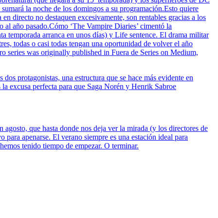
a sumará la noche de los domingos a su programación.Esto quiere
 en directo no destaquen excesivamente, son rentables gracias a los
cto al año pasado.Cómo ‘The Vampire Diaries’ cimentó la
a temporada arranca en unos días) y Life sentence. El drama militar
tres, todas o casi todas tengan una oportunidad de volver el año
series was originally published in Fuera de Series on Medium,
s dos protagonistas, una estructura que se hace más evidente en
 es la excusa perfecta para que Saga Norén y Henrik Sabroe
 agosto, que hasta donde nos deja ver la mirada (y los directores de
 para apenarse. El verano siempre es una estación ideal para
o hemos tenido tiempo de empezar. O terminar.