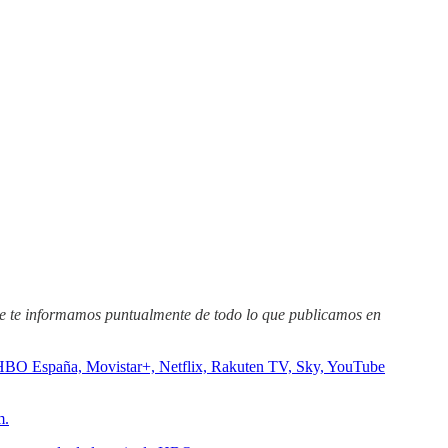
e te informamos puntualmente de todo lo que publicamos en
 HBO España, Movistar+, Netflix, Rakuten TV, Sky, YouTube
m.