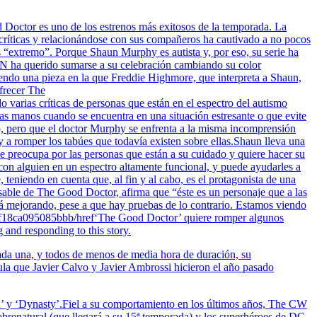
octor es uno de los estrenos más exitosos de la temporada. La
s críticas y relacionándose con sus compañeros ha cautivado a no pocos
s “extremo”. Porque Shaun Murphy es autista y, por eso, su serie ha
XN ha querido sumarse a su celebración cambiando su color
iendo una pieza en la que Freddie Highmore, que interpreta a Shaun,
ofrecer The
rias críticas de personas que están en el espectro del autismo
las manos cuando se encuentra en una situación estresante o que evite
ivo, pero que el doctor Murphy se enfrenta a la misma incomprensión
y a romper los tabúes que todavía existen sobre ellas.Shaun lleva una
se preocupa por las personas que están a su cuidado y quiere hacer su
 con alguien en un espectro altamente funcional, y puede ayudarles a
 teniendo en cuenta que, al fin y al cabo, es el protagonista de una
nsable de The Good Doctor, afirma que “éste es un personaje que a las
tá mejorando, pese a que hay pruebas de lo contrario. Estamos viendo
5ef18ca095085bbb/href‘The Good Doctor’ quiere romper algunos
 and responding to this story.
cada una, y todos de menos de media hora de duración, su
ula que Javier Calvo y Javier Ambrossi hicieron el año pasado
in’ y ‘Dynasty’.Fiel a su comportamiento en los últimos años, The CW
 Sobrenatural (que llegará a su 15ª temporada) y los superhéroes de DC