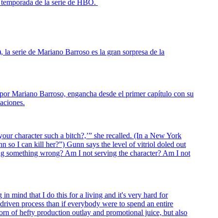
da temporada de la serie de HBO.
, la serie de Mariano Barroso es la gran sorpresa de la
 por Mariano Barroso, engancha desde el primer capítulo con su
aciones.
 your character such a bitch?,’” she recalled. (In a New York
so I can kill her?”) Gunn says the level of vitriol doled out
ing something wrong? Am I not serving the character? Am I not
mind that I do this for a living and it's very hard for
riven process than if everybody were to spend an entire
rn of hefty production outlay and promotional juice, but also