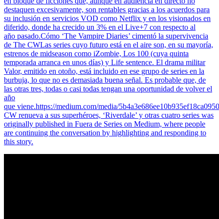
en bloque de ficciones que, aunque en audiencia en directo no
destaquen excesivamente, son rentables gracias a los acuerdos para
su inclusión en servicios VOD como Netflix y en los visionados en
diferido, donde ha crecido un 3% en el Live+7 con respecto al
año pasado.Cómo ‘The Vampire Diaries’ cimentó la supervivencia
de The CWLas series cuyo futuro está en el aire son, en su mayoría,
estrenos de midseason como iZombie, Los 100 (cuya quinta
temporada arranca en unos días) y Life sentence. El drama militar
Valor, emitido en otoño, está incluido en ese grupo de series en la
burbuja, lo que no es demasiada buena señal. Es probable que, de
las otras tres, todas o casi todas tengan una oportunidad de volver el
año
que viene.https://medium.com/media/5b4a3e686ee10b935ef18ca095
CW renueva a sus superhéroes, ‘Riverdale’ y otras cuatro series was
originally published in Fuera de Series on Medium, where people
are continuing the conversation by highlighting and responding to
this story.