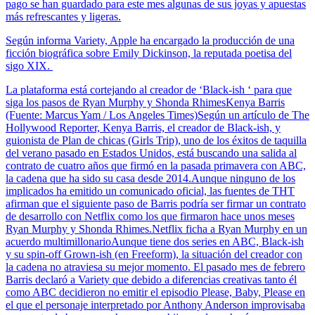
pago se han guardado para este mes algunas de sus joyas y apuestas
más refrescantes y ligeras.
Según informa Variety, Apple ha encargado la producción de una
ficción biográfica sobre Emily Dickinson, la reputada poetisa del
sigo XIX.
La plataforma está cortejando al creador de ‘Black-ish ‘ para que
siga los pasos de Ryan Murphy y Shonda RhimesKenya Barris
(Fuente: Marcus Yam / Los Angeles Times)Según un artículo de The
Hollywood Reporter, Kenya Barris, el creador de Black-ish, y
guionista de Plan de chicas (Girls Trip), uno de los éxitos de taquilla
del verano pasado en Estados Unidos, está buscando una salida al
contrato de cuatro años que firmó en la pasada primavera con ABC,
la cadena que ha sido su casa desde 2014.Aunque ninguno de los
implicados ha emitido un comunicado oficial, las fuentes de THT
afirman que el siguiente paso de Barris podría ser firmar un contrato
de desarrollo con Netflix como los que firmaron hace unos meses
Ryan Murphy y Shonda Rhimes.Netflix ficha a Ryan Murphy en un
acuerdo multimillonarioAunque tiene dos series en ABC, Black-ish
y su spin-off Grown-ish (en Freeform), la situación del creador con
la cadena no atraviesa su mejor momento. El pasado mes de febrero
Barris declaró a Variety que debido a diferencias creativas tanto él
como ABC decidieron no emitir el episodio Please, Baby, Please en
el que el personaje interpretado por Anthony Anderson improvisaba