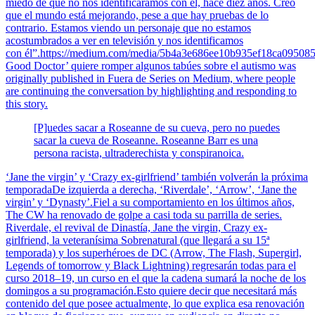
miedo de que no nos identificáramos con él, hace diez años. Creo
que el mundo está mejorando, pese a que hay pruebas de lo
contrario. Estamos viendo un personaje que no estamos
acostumbrados a ver en televisión y nos identificamos
con él”.https://medium.com/media/5b4a3e686ee10b935ef18ca095085
Good Doctor’ quiere romper algunos tabúes sobre el autismo was
originally published in Fuera de Series on Medium, where people
are continuing the conversation by highlighting and responding to
this story.
[P]uedes sacar a Roseanne de su cueva, pero no puedes
sacar la cueva de Roseanne. Roseanne Barr es una
persona racista, ultraderechista y conspiranoica.
‘Jane the virgin’ y ‘Crazy ex-girlfriend’ también volverán la próxima
temporadaDe izquierda a derecha, ‘Riverdale’, ‘Arrow’, ‘Jane the
virgin’ y ‘Dynasty’.Fiel a su comportamiento en los últimos años,
The CW ha renovado de golpe a casi toda su parrilla de series.
Riverdale, el revival de Dinastía, Jane the virgin, Crazy ex-
girlfriend, la veteranísima Sobrenatural (que llegará a su 15ª
temporada) y los superhéroes de DC (Arrow, The Flash, Supergirl,
Legends of tomorrow y Black Lightning) regresarán todas para el
curso 2018–19, un curso en el que la cadena sumará la noche de los
domingos a su programación.Esto quiere decir que necesitará más
contenido del que posee actualmente, lo que explica esa renovación