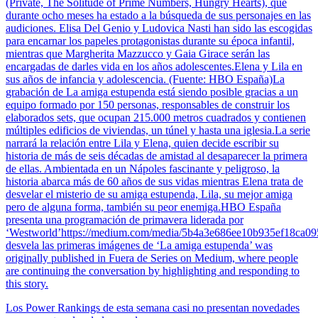
(Private, The Solitude of Prime Numbers, Hungry Hearts), que
durante ocho meses ha estado a la búsqueda de sus personajes en las
audiciones. Elisa Del Genio y Ludovica Nasti han sido las escogidas
para encarnar los papeles protagonistas durante su época infantil,
mientras que Margherita Mazzucco y Gaia Girace serán las
encargadas de darles vida en los años adolescentes.Elena y Lila en
sus años de infancia y adolescencia. (Fuente: HBO España)La
grabación de La amiga estupenda está siendo posible gracias a un
equipo formado por 150 personas, responsables de construir los
elaborados sets, que ocupan 215.000 metros cuadrados y contienen
múltiples edificios de viviendas, un túnel y hasta una iglesia.La serie
narrará la relación entre Lila y Elena, quien decide escribir su
historia de más de seis décadas de amistad al desaparecer la primera
de ellas. Ambientada en un Nápoles fascinante y peligroso, la
historia abarca más de 60 años de sus vidas mientras Elena trata de
desvelar el misterio de su amiga estupenda, Lila, su mejor amiga
pero de alguna forma, también su peor enemiga.HBO España
presenta una programación de primavera liderada por
‘Westworld’https://medium.com/media/5b4a3e686ee10b935ef18ca
desvela las primeras imágenes de ‘La amiga estupenda’ was
originally published in Fuera de Series on Medium, where people
are continuing the conversation by highlighting and responding to
this story.
Los Power Rankings de esta semana casi no presentan novedades