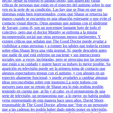
hecho, desde su estreno el pasado otoño, han aparecido varias
críticas de personas que están en el espectro del autismo sobre lo que
ven en la serie de su condición. Las hay que se fijan en que sus
síntomas están bien representados, como que Shaun se retuerza las
manos cuando se encuentra en una situación estresante o que evite el
contacto visual directo. Otras apuntan que autistas con el síndrome
de Savant, como él, son un porcentaje bastante bajo de todo el
colectivo, pero que el doctor Murphy se enfrenta a la misma
incomprensión social que otras personas menos inteligentes. Y
existen críticas que señalan que The Good Doctor puede ayudar a
visibilizar a estas personas y a romper los tabúes que todavía existen
sobre ellas.Shaun lleva una vida normal. Sí, puede descubrir antes
que nadie de qué está enfermo un paciente y sus interacciones
sociales son, a veces, incómodas, pero se preocupa por las personas
que están a su cuidado y quiere hacer su trabajo lo mejor posible. Su
aparición en televisión puede ser la primera toma de contacto que
algunos espectadores tengan con el autismo, y con alguien en un
espectro altamente funcional, y puede ayudarles a cambiar algunas
ideas preconcebidas sobre este trastorno.La serie trabaja con
asesores para que su retrato de Shaun sea lo más realista posible,
teniendo en cuenta que, al fin y al cabo, es el protagonista de una
serie de televisión, un protagonista que, a lo mejor, no habría podido
verse representado de esta manera hace unos años. David Shore,
responsable de The Good Doctor, afirma que “éste es un personaje
que a las cadenas les podría haber dado miedo poner en televisión,