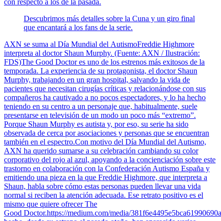
con respecto a los de la pasada.
Descubrimos más detalles sobre la Cuna y un giro final
que encantará a los fans de la serie.
AXN se suma al Día Mundial del AutismoFreddie Highmore
interpreta al doctor Shaun Murphy. (Fuente: AXN / Ilustración:
FDS)The Good Doctor es uno de los estrenos más exitosos de la
temporada. La experiencia de su protagonista, el doctor Shaun
Murphy, trabajando en un gran hospital, salvando la vida de
pacientes que necesitan cirugías críticas y relacionándose con sus
compañeros ha cautivado a no pocos espectadores, y lo ha hecho
teniendo en su centro a un personaje que, habitualmente, suele
presentarse en televisión de un modo un poco más “extremo”.
Porque Shaun Murphy es autista y, por eso, su serie ha sido
observada de cerca por asociaciones y personas que se encuentran
también en el espectro.Con motivo del Día Mundial del Autismo,
AXN ha querido sumarse a su celebración cambiando su color
corporativo del rojo al azul, apoyando a la concienciación sobre este
trastorno en colaboración con la Confederación Autismo España y
emitiendo una pieza en la que Freddie Highmore, que interpreta a
Shaun, habla sobre cómo estas personas pueden llevar una vida
normal si reciben la atención adecuada. Ese retrato positivo es el
mismo que quiere ofrecer The
Good Doctor.https://medium.com/media/381f6e4495e5bca61990690a