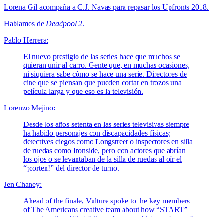
Lorena Gil acompaña a C.J. Navas para repasar los Upfronts 2018.
Hablamos de
Deadpool 2
.
Pablo Herrera:
El nuevo prestigio de las series hace que muchos se
quieran unir al carro. Gente que, en muchas ocasiones,
ni siquiera sabe cómo se hace una serie. Directores de
cine que se piensan que pueden cortar en trozos una
película larga y que eso es la televisión.
Lorenzo Mejino:
Desde los años setenta en las series televisivas siempre
ha habido personajes con discapacidades físicas;
detectives ciegos como Longstreet o inspectores en silla
de ruedas como Ironside, pero con actores que abrían
los ojos o se levantaban de la silla de ruedas al oír el
“¡corten!” del director de turno.
Jen Chaney:
Ahead of the finale, Vulture spoke to the key members
of The Americans creative team about how “START”