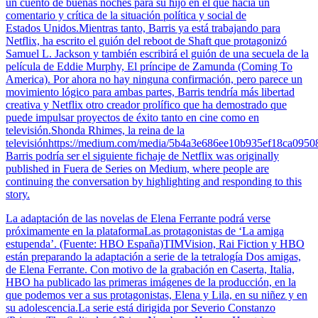
un cuento de buenas noches para su hijo en el que hacía un
comentario y crítica de la situación política y social de
Estados Unidos.Mientras tanto, Barris ya está trabajando para
Netflix, ha escrito el guión del reboot de Shaft que protagonizó
Samuel L. Jackson y también escribirá el guión de una secuela de la
película de Eddie Murphy, El príncipe de Zamunda (Coming To
America). Por ahora no hay ninguna confirmación, pero parece un
movimiento lógico para ambas partes, Barris tendría más libertad
creativa y Netflix otro creador prolífico que ha demostrado que
puede impulsar proyectos de éxito tanto en cine como en
televisión.Shonda Rhimes, la reina de la
televisiónhttps://medium.com/media/5b4a3e686ee10b935ef18ca095
Barris podría ser el siguiente fichaje de Netflix was originally
published in Fuera de Series on Medium, where people are
continuing the conversation by highlighting and responding to this
story.
La adaptación de las novelas de Elena Ferrante podrá verse
próximamente en la plataformaLas protagonistas de ‘La amiga
estupenda’. (Fuente: HBO España)TIMVision, Rai Fiction y HBO
están preparando la adaptación a serie de la tetralogía Dos amigas,
de Elena Ferrante. Con motivo de la grabación en Caserta, Italia,
HBO ha publicado las primeras imágenes de la producción, en la
que podemos ver a sus protagonistas, Elena y Lila, en su niñez y en
su adolescencia.La serie está dirigida por Severio Constanzo