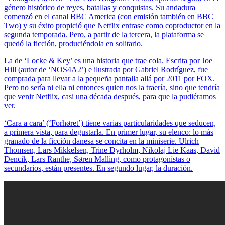
género histórico de reyes, batallas y conquistas. Su andadura
comenzó en el canal BBC America (con emisión también en BBC
Two) y su éxito propició que Netflix entrase como coproductor en la
segunda temporada. Pero, a partir de la tercera, la plataforma se
quedó la ficción, produciéndola en solitario.
La de ‘Locke & Key’ es una historia que trae cola. Escrita por Joe
Hill (autor de ‘NOS4A2’) e ilustrada por Gabriel Rodríguez, fue
comprada para llevar a la pequeña pantalla allá por 2011 por FOX.
Pero no sería ni ella ni entonces quien nos la traería, sino que tendría
que venir Netflix, casi una década después, para que la pudiéramos
ver.
‘Cara a cara’ (‘Forhøret’) tiene varias particularidades que seducen,
a primera vista, para degustarla. En primer lugar, su elenco: lo más
granado de la ficción danesa se concita en la miniserie. Ulrich
Thomsen, Lars Mikkelsen, Trine Dyrholm, Nikolaj Lie Kaas, David
Dencik, Lars Ranthe, Søren Malling, como protagonistas o
secundarios, están presentes. En segundo lugar, la duración.