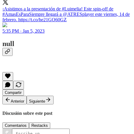
¡Asistimos a la presentación de #Luimelia! Este spin-off de
#AmasEsParaSiempre llegará a @ATRESplayer este viernes, 14 de
febrero. https://t.co/he21GO60GZ
5:35 PM · Jan 5, 2023
null
Compartir
Anterior
Siguiente
Discusión sobre este post
Comentarios
Restacks