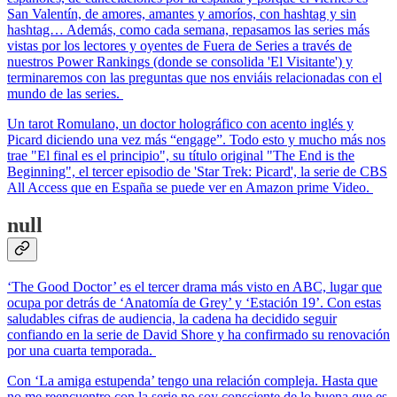
San Valentín, de amores, amantes y amoríos, con hashtag y sin
hashtag… Además, como cada semana, repasamos las series más
vistas por los lectores y oyentes de Fuera de Series a través de
nuestros Power Rankings (donde se consolida 'El Visitante') y
terminaremos con las preguntas que nos enviáis relacionadas con el
mundo de las series.
Un tarot Romulano, un doctor holográfico con acento inglés y
Picard diciendo una vez más “engage”. Todo esto y mucho más nos
trae "El final es el principio", su título original "The End is the
Beginning", el tercer episodio de 'Star Trek: Picard', la serie de CBS
All Access que en España se puede ver en Amazon prime Video.
null
‘The Good Doctor’ es el tercer drama más visto en ABC, lugar que
ocupa por detrás de ‘Anatomía de Grey’ y ‘Estación 19’. Con estas
saludables cifras de audiencia, la cadena ha decidido seguir
confiando en la serie de David Shore y ha confirmado su renovación
por una cuarta temporada.
Con ‘La amiga estupenda’ tengo una relación compleja. Hasta que
no me reencuentro con la serie no soy consciente de lo buena que es