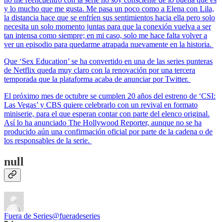
y lo mucho que me gusta. Me pasa un poco como a Elena con Lila,
la distancia hace que se enfríen sus sentimientos hacia ella pero solo
necesita un solo momento juntas para que la conexión vuelva a ser
tan intensa como siempre; en mi caso, solo me hace falta volver a
ver un episodio para quedarme atrapada nuevamente en la historia.
Que ‘Sex Education’ se ha convertido en una de las series punteras
de Netflix queda muy claro con la renovación por una tercera
temporada que la plataforma acaba de anunciar por Twitter.
El próximo mes de octubre se cumplen 20 años del estreno de ‘CSI:
Las Vegas’ y CBS quiere celebrarlo con un revival en formato
miniserie, para el que esperan contar con parte del elenco original.
Así lo ha anunciado The Hollywood Reporter, aunque no se ha
producido aún una confirmación oficial por parte de la cadena o de
los responsables de la serie.
null
Fuera de Series
@fueradeseries