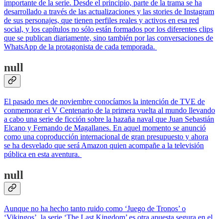
importante de la serie. Desde el principio, parte de la trama se ha
desarrollado a través de las actualizaciones y las stories de Instagram
de sus personajes, que tienen perfiles reales y activos en esa red
social, y los capítulos no sólo están formados por los diferentes clips
que se publican diariamente, sino también por las conversaciones de
WhatsApp de la protagonista de cada temporada.
null
El pasado mes de noviembre conocíamos la intención de TVE de
conmemorar el V Centenario de la primera vuelta al mundo llevando
a cabo una serie de ficción sobre la hazaña naval que Juan Sebastián
Elcano y Fernando de Magallanes. En aquel momento se anunció
como una coproducción internacional de gran presupuesto y ahora
se ha desvelado que será Amazon quien acompañe a la televisión
pública en esta aventura.
null
Aunque no ha hecho tanto ruido como ‘Juego de Tronos’ o
‘Vikingos’, la serie ‘The Last Kingdom’ es otra apuesta segura en el