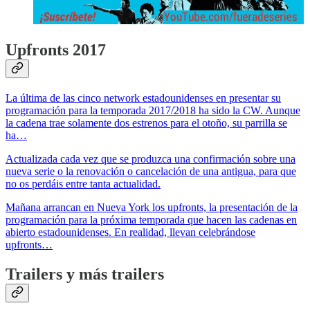
Upfronts 2017
La última de las cinco network estadounidenses en presentar su
programación para la temporada 2017/2018 ha sido la CW. Aunque
la cadena trae solamente dos estrenos para el otoño, su parrilla se
ha…
Actualizada cada vez que se produzca una confirmación sobre una
nueva serie o la renovación o cancelación de una antigua, para que
no os perdáis entre tanta actualidad.
Mañana arrancan en Nueva York los upfronts, la presentación de la
programación para la próxima temporada que hacen las cadenas en
abierto estadounidenses. En realidad, llevan celebrándose
upfronts…
Trailers y más trailers