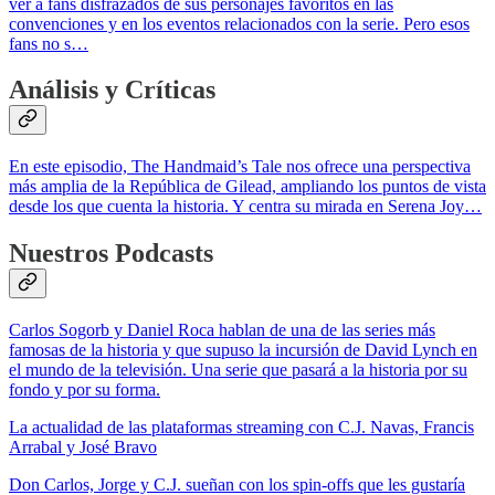
ver a fans disfrazados de sus personajes favoritos en las
convenciones y en los eventos relacionados con la serie. Pero esos
fans no s…
Análisis y Críticas
En este episodio, The Handmaid’s Tale nos ofrece una perspectiva
más amplia de la República de Gilead, ampliando los puntos de vista
desde los que cuenta la historia. Y centra su mirada en Serena Joy…
Nuestros Podcasts
Carlos Sogorb y Daniel Roca hablan de una de las series más
famosas de la historia y que supuso la incursión de David Lynch en
el mundo de la televisión. Una serie que pasará a la historia por su
fondo y por su forma.
La actualidad de las plataformas streaming con C.J. Navas, Francis
Arrabal y José Bravo
Don Carlos, Jorge y C.J. sueñan con los spin-offs que les gustaría