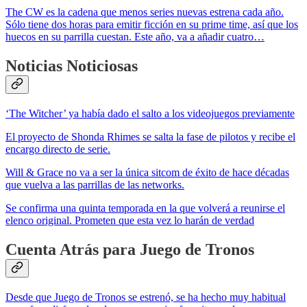
The CW es la cadena que menos series nuevas estrena cada año.
Sólo tiene dos horas para emitir ficción en su prime time, así que los
huecos en su parrilla cuestan. Este año, va a añadir cuatro…
Noticias Noticiosas
‘The Witcher’ ya había dado el salto a los videojuegos previamente
El proyecto de Shonda Rhimes se salta la fase de pilotos y recibe el
encargo directo de serie.
Will & Grace no va a ser la única sitcom de éxito de hace décadas
que vuelva a las parrillas de las networks.
Se confirma una quinta temporada en la que volverá a reunirse el
elenco original. Prometen que esta vez lo harán de verdad
Cuenta Atrás para Juego de Tronos
Desde que Juego de Tronos se estrenó, se ha hecho muy habitual