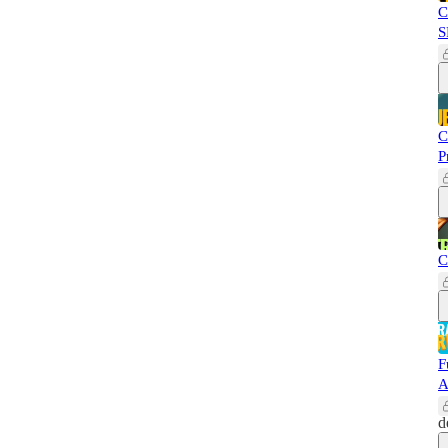
C
S
C
P
C
F
A
d