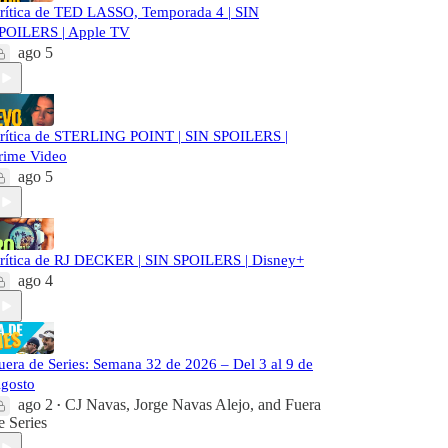
rítica de TED LASSO, Temporada 4 | SIN
POILERS | Apple TV
ago 5
rítica de STERLING POINT | SIN SPOILERS |
rime Video
ago 5
rítica de RJ DECKER | SIN SPOILERS | Disney+
ago 4
uera de Series: Semana 32 de 2026 – Del 3 al 9 de
gosto
ago 2
CJ Navas
,
Jorge Navas Alejo
, and
Fuera
•
e Series