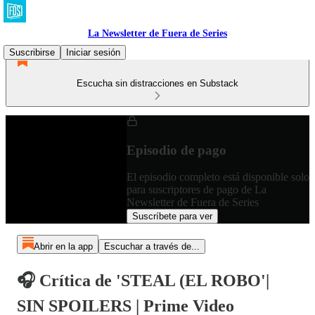
La Newsletter de Fuera de Series
Suscribirse
Iniciar sesión
Escucha sin distracciones en Substack
Episodio de pago
El episodio completo está disponible solo
para suscriptores de pago de La
Newsletter de Fuera de Series
Suscríbete para ver
Abrir en la app
Escuchar a través de...
🎧 Crítica de 'STEAL (EL ROBO'|
SIN SPOILERS | Prime Video