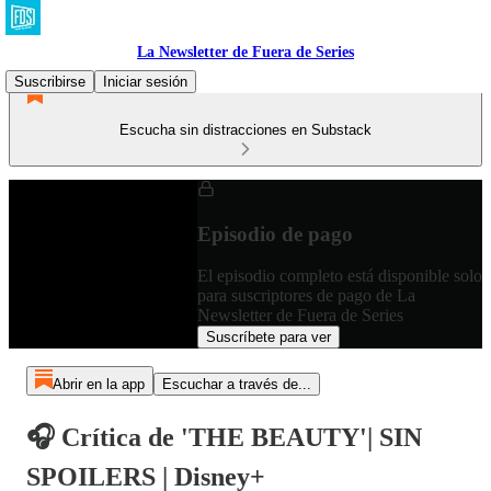
La Newsletter de Fuera de Series
Suscribirse
Iniciar sesión
Escucha sin distracciones en Substack
Episodio de pago
El episodio completo está disponible solo
para suscriptores de pago de La
Newsletter de Fuera de Series
Suscríbete para ver
Abrir en la app
Escuchar a través de...
🎧 Crítica de 'THE BEAUTY'| SIN
SPOILERS | Disney+