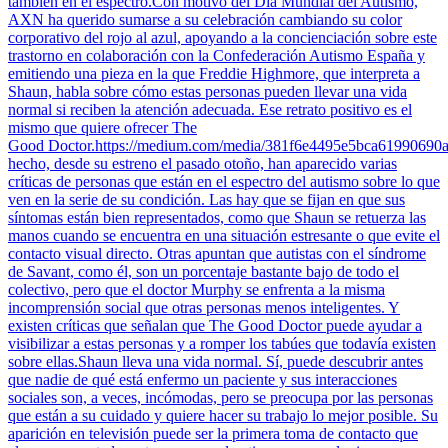
también en el espectro.Con motivo del Día Mundial del Autismo,
AXN ha querido sumarse a su celebración cambiando su color
corporativo del rojo al azul, apoyando a la concienciación sobre este
trastorno en colaboración con la Confederación Autismo España y
emitiendo una pieza en la que Freddie Highmore, que interpreta a
Shaun, habla sobre cómo estas personas pueden llevar una vida
normal si reciben la atención adecuada. Ese retrato positivo es el
mismo que quiere ofrecer The
Good Doctor.https://medium.com/media/381f6e4495e5bca61990690a
hecho, desde su estreno el pasado otoño, han aparecido varias
críticas de personas que están en el espectro del autismo sobre lo que
ven en la serie de su condición. Las hay que se fijan en que sus
síntomas están bien representados, como que Shaun se retuerza las
manos cuando se encuentra en una situación estresante o que evite el
contacto visual directo. Otras apuntan que autistas con el síndrome
de Savant, como él, son un porcentaje bastante bajo de todo el
colectivo, pero que el doctor Murphy se enfrenta a la misma
incomprensión social que otras personas menos inteligentes. Y
existen críticas que señalan que The Good Doctor puede ayudar a
visibilizar a estas personas y a romper los tabúes que todavía existen
sobre ellas.Shaun lleva una vida normal. Sí, puede descubrir antes
que nadie de qué está enfermo un paciente y sus interacciones
sociales son, a veces, incómodas, pero se preocupa por las personas
que están a su cuidado y quiere hacer su trabajo lo mejor posible. Su
aparición en televisión puede ser la primera toma de contacto que