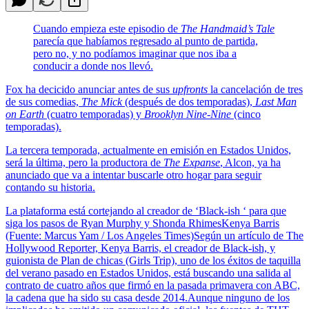
Cuando empieza este episodio de
The Handmaid’s Tale
parecía que habíamos regresado al punto de partida,
pero no, y no podíamos imaginar que nos iba a
conducir a donde nos llevó.
Fox ha decicido anunciar antes de sus
upfronts
la cancelación de tres
de sus comedias,
The Mick
(después de dos temporadas),
Last Man
on Earth
(cuatro temporadas) y
Brooklyn Nine-Nine
(cinco
temporadas).
La tercera temporada, actualmente en emisión en Estados Unidos,
será la última, pero la productora de
The Expanse
, Alcon, ya ha
anunciado que va a intentar buscarle otro hogar para seguir
contando su historia.
La plataforma está cortejando al creador de ‘Black-ish ‘ para que
siga los pasos de Ryan Murphy y Shonda RhimesKenya Barris
(Fuente: Marcus Yam / Los Angeles Times)Según un artículo de The
Hollywood Reporter, Kenya Barris, el creador de Black-ish, y
guionista de Plan de chicas (Girls Trip), uno de los éxitos de taquilla
del verano pasado en Estados Unidos, está buscando una salida al
contrato de cuatro años que firmó en la pasada primavera con ABC,
la cadena que ha sido su casa desde 2014.Aunque ninguno de los