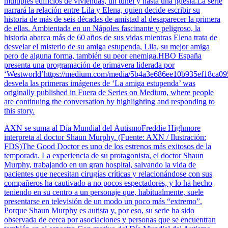
múltiples edificios de viviendas, un túnel y hasta una iglesia.La serie
narrará la relación entre Lila y Elena, quien decide escribir su
historia de más de seis décadas de amistad al desaparecer la primera
de ellas. Ambientada en un Nápoles fascinante y peligroso, la
historia abarca más de 60 años de sus vidas mientras Elena trata de
desvelar el misterio de su amiga estupenda, Lila, su mejor amiga
pero de alguna forma, también su peor enemiga.HBO España
presenta una programación de primavera liderada por
‘Westworld’https://medium.com/media/5b4a3e686ee10b935ef18ca
desvela las primeras imágenes de ‘La amiga estupenda’ was
originally published in Fuera de Series on Medium, where people
are continuing the conversation by highlighting and responding to
this story.
AXN se suma al Día Mundial del AutismoFreddie Highmore
interpreta al doctor Shaun Murphy. (Fuente: AXN / Ilustración:
FDS)The Good Doctor es uno de los estrenos más exitosos de la
temporada. La experiencia de su protagonista, el doctor Shaun
Murphy, trabajando en un gran hospital, salvando la vida de
pacientes que necesitan cirugías críticas y relacionándose con sus
compañeros ha cautivado a no pocos espectadores, y lo ha hecho
teniendo en su centro a un personaje que, habitualmente, suele
presentarse en televisión de un modo un poco más “extremo”.
Porque Shaun Murphy es autista y, por eso, su serie ha sido
observada de cerca por asociaciones y personas que se encuentran