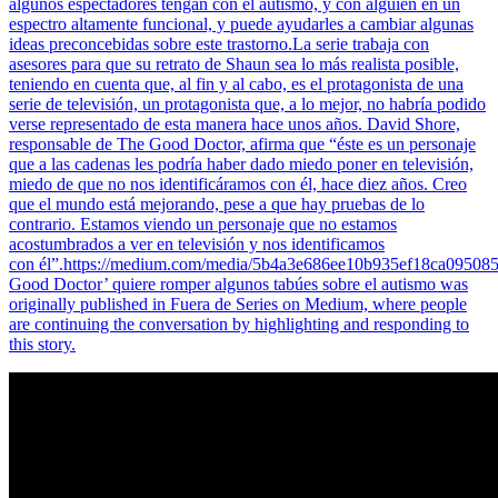
algunos espectadores tengan con el autismo, y con alguien en un
espectro altamente funcional, y puede ayudarles a cambiar algunas
ideas preconcebidas sobre este trastorno.La serie trabaja con
asesores para que su retrato de Shaun sea lo más realista posible,
teniendo en cuenta que, al fin y al cabo, es el protagonista de una
serie de televisión, un protagonista que, a lo mejor, no habría podido
verse representado de esta manera hace unos años. David Shore,
responsable de The Good Doctor, afirma que “éste es un personaje
que a las cadenas les podría haber dado miedo poner en televisión,
miedo de que no nos identificáramos con él, hace diez años. Creo
que el mundo está mejorando, pese a que hay pruebas de lo
contrario. Estamos viendo un personaje que no estamos
acostumbrados a ver en televisión y nos identificamos
con él”.https://medium.com/media/5b4a3e686ee10b935ef18ca095085
Good Doctor’ quiere romper algunos tabúes sobre el autismo was
originally published in Fuera de Series on Medium, where people
are continuing the conversation by highlighting and responding to
this story.