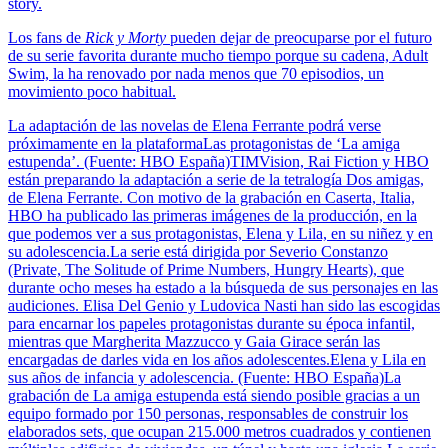
story.
Los fans de
Rick y Morty
pueden dejar de preocuparse por el futuro
de su serie favorita durante mucho tiempo porque su cadena, Adult
Swim, la ha renovado por nada menos que 70 episodios, un
movimiento poco habitual.
La adaptación de las novelas de Elena Ferrante podrá verse
próximamente en la plataformaLas protagonistas de ‘La amiga
estupenda’. (Fuente: HBO España)TIMVision, Rai Fiction y HBO
están preparando la adaptación a serie de la tetralogía Dos amigas,
de Elena Ferrante. Con motivo de la grabación en Caserta, Italia,
HBO ha publicado las primeras imágenes de la producción, en la
que podemos ver a sus protagonistas, Elena y Lila, en su niñez y en
su adolescencia.La serie está dirigida por Severio Constanzo
(Private, The Solitude of Prime Numbers, Hungry Hearts), que
durante ocho meses ha estado a la búsqueda de sus personajes en las
audiciones. Elisa Del Genio y Ludovica Nasti han sido las escogidas
para encarnar los papeles protagonistas durante su época infantil,
mientras que Margherita Mazzucco y Gaia Girace serán las
encargadas de darles vida en los años adolescentes.Elena y Lila en
sus años de infancia y adolescencia. (Fuente: HBO España)La
grabación de La amiga estupenda está siendo posible gracias a un
equipo formado por 150 personas, responsables de construir los
elaborados sets, que ocupan 215.000 metros cuadrados y contienen