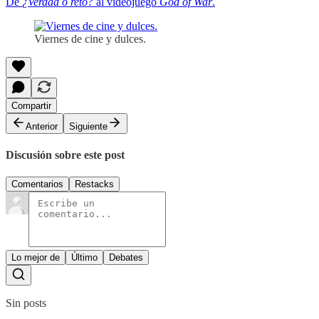
De
¿Verdad o reto?
al videojuego
God of War
.
Viernes de cine y dulces.
Compartir
Anterior
Siguiente
Discusión sobre este post
Comentarios
Restacks
Lo mejor de
Último
Debates
Sin posts