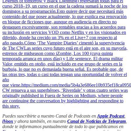
Legends of tomorrow y Black Lightning) regresarán todas para el
curso 2018–19, un curso en el que la cadena sumará la noche de los
domingos a su programación.Esto quiere decir que necesitará más
contenido del que posee actualmente, lo que explica esa renovación
en bloque de ficciones que, aunque en audiencia en directo no
destaquen excesivamente, son rentables gracias a los acuerdos para
su inclusión en servicios VOD como Netflix y en los visionados en
diferido, donde ha crecido un 3% en el Live+7 con respecto al
año pasado.Cómo ‘The Vampire Diaries’ cimentó la supervivencia
de The CWLas series cuyo futuro está en el aire son, en su mayoría,
estrenos de midseason como iZombie, Los 100 (cuya quinta
temporada arranca en unos días) y Life sentence. El drama militar
Valor, emitido en otoño, está incluido en ese grupo de series en la
burbuja, lo que no es demasiada buena señal. Es probable que, de
las otras tres, todas o casi todas tengan una oportunidad de volver el
año
que viene.https://medium.com/media/5b4a3e686ee10b935ef18ca095
CW renueva a sus superhéroes, ‘Riverdale’ y otras cuatro series was
originally published in Fuera de Series on Medium, where people
are continuing the conversation by highlighting and responding to
this story.
Puedes suscribirte a nuestro Canal de Podcasts en
Apple Podcast
,
iVoox
y ahora también, en nuestro
Canal de Noticias de Telegram
,
donde te informamos puntualmente de todo lo que publicamos en