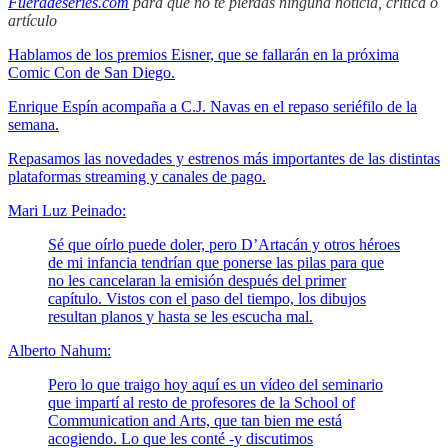
Fueradeseries.com
para que no te pierdas ninguna noticia, crítica o
artículo
Hablamos de los premios Eisner, que se fallarán en la próxima
Comic Con de San Diego.
Enrique Espín acompaña a C.J. Navas en el repaso seriéfilo de la
semana.
Repasamos las novedades y estrenos más importantes de las distintas
plataformas streaming y canales de pago.
Mari Luz Peinado:
Sé que oírlo puede doler, pero D’Artacán y otros héroes
de mi infancia tendrían que ponerse las pilas para que
no les cancelaran la emisión después del primer
capítulo. Vistos con el paso del tiempo, los dibujos
resultan planos y hasta se les escucha mal.
Alberto Nahum:
Pero lo que traigo hoy aquí es un vídeo del seminario
que impartí al resto de profesores de la School of
Communication and Arts, que tan bien me está
acogiendo. Lo que les conté -y discutimos