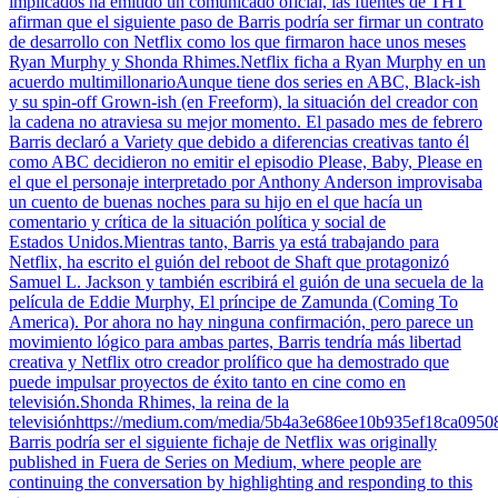
implicados ha emitido un comunicado oficial, las fuentes de THT
afirman que el siguiente paso de Barris podría ser firmar un contrato
de desarrollo con Netflix como los que firmaron hace unos meses
Ryan Murphy y Shonda Rhimes.Netflix ficha a Ryan Murphy en un
acuerdo multimillonarioAunque tiene dos series en ABC, Black-ish
y su spin-off Grown-ish (en Freeform), la situación del creador con
la cadena no atraviesa su mejor momento. El pasado mes de febrero
Barris declaró a Variety que debido a diferencias creativas tanto él
como ABC decidieron no emitir el episodio Please, Baby, Please en
el que el personaje interpretado por Anthony Anderson improvisaba
un cuento de buenas noches para su hijo en el que hacía un
comentario y crítica de la situación política y social de
Estados Unidos.Mientras tanto, Barris ya está trabajando para
Netflix, ha escrito el guión del reboot de Shaft que protagonizó
Samuel L. Jackson y también escribirá el guión de una secuela de la
película de Eddie Murphy, El príncipe de Zamunda (Coming To
America). Por ahora no hay ninguna confirmación, pero parece un
movimiento lógico para ambas partes, Barris tendría más libertad
creativa y Netflix otro creador prolífico que ha demostrado que
puede impulsar proyectos de éxito tanto en cine como en
televisión.Shonda Rhimes, la reina de la
televisiónhttps://medium.com/media/5b4a3e686ee10b935ef18ca095
Barris podría ser el siguiente fichaje de Netflix was originally
published in Fuera de Series on Medium, where people are
continuing the conversation by highlighting and responding to this