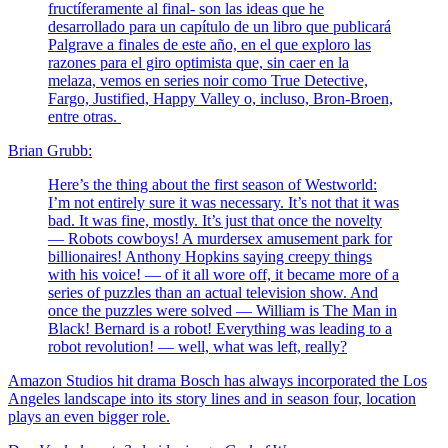
fructíferamente al final- son las ideas que he
desarrollado para un capítulo de un libro que publicará
Palgrave a finales de este año, en el que exploro las
razones para el giro optimista que, sin caer en la
melaza, vemos en series noir como True Detective,
Fargo, Justified, Happy Valley o, incluso, Bron-Broen,
entre otras.
Brian Grubb:
Here’s the thing about the first season of Westworld:
I’m not entirely sure it was necessary. It’s not that it was
bad. It was fine, mostly. It’s just that once the novelty
— Robots cowboys! A murdersex amusement park for
billionaires! Anthony Hopkins saying creepy things
with his voice! — of it all wore off, it became more of a
series of puzzles than an actual television show. And
once the puzzles were solved — William is The Man in
Black! Bernard is a robot! Everything was leading to a
robot revolution! — well, what was left, really?
Amazon Studios hit drama Bosch has always incorporated the Los
Angeles landscape into its story lines and in season four, location
plays an even bigger role.