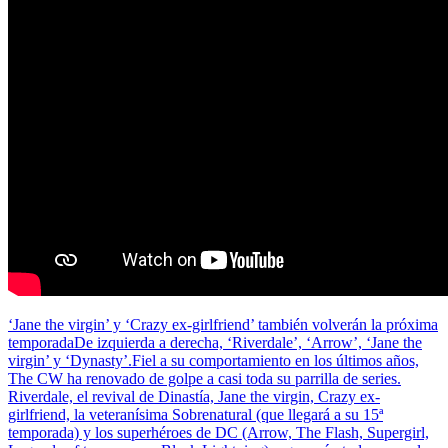
‘Jane the virgin’ y ‘Crazy ex-girlfriend’ también volverán la próxima
temporadaDe izquierda a derecha, ‘Riverdale’, ‘Arrow’, ‘Jane the
virgin’ y ‘Dynasty’.Fiel a su comportamiento en los últimos años,
The CW ha renovado de golpe a casi toda su parrilla de series.
Riverdale, el revival de Dinastía, Jane the virgin, Crazy ex-
girlfriend, la veteranísima Sobrenatural (que llegará a su 15ª
temporada) y los superhéroes de DC (Arrow, The Flash, Supergirl,