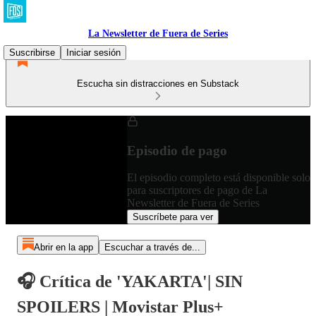
La Newsletter de Fuera de Series
Suscribirse
Iniciar sesión
Escucha sin distracciones en Substack
Episodio de pago
El episodio completo está disponible solo
para suscriptores de pago de La
Newsletter de Fuera de Series
Suscríbete para ver
Abrir en la app
Escuchar a través de...
🎧 Crítica de 'YAKARTA'| SIN
SPOILERS | Movistar Plus+