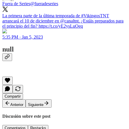
Fuera de Series
@fueradeseries
La primera parte de la última temporada de #VikingosTNT
arrancará el 10 de diciembre en @canaltnt. ¿Estáis preparados para
el principio del fin? https://t.co/yE2ysLuOeq
5:35 PM · Jan 5, 2023
null
Compartir
Anterior
Siguiente
Discusión sobre este post
Comentarios
Restacks