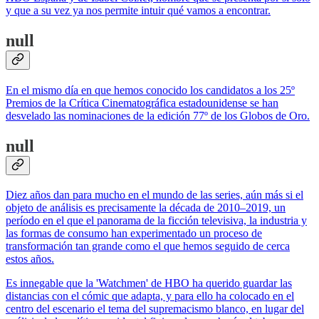
y que a su vez ya nos permite intuir qué vamos a encontrar.
null
En el mismo día en que hemos conocido los candidatos a los 25º
Premios de la Crítica Cinematográfica estadounidense se han
desvelado las nominaciones de la edición 77º de los Globos de Oro.
null
Diez años dan para mucho en el mundo de las series, aún más si el
objeto de análisis es precisamente la década de 2010–2019, un
período en el que el panorama de la ficción televisiva, la industria y
las formas de consumo han experimentado un proceso de
transformación tan grande como el que hemos seguido de cerca
estos años.
Es innegable que la 'Watchmen' de HBO ha querido guardar las
distancias con el cómic que adapta, y para ello ha colocado en el
centro del escenario el tema del supremacismo blanco, en lugar del