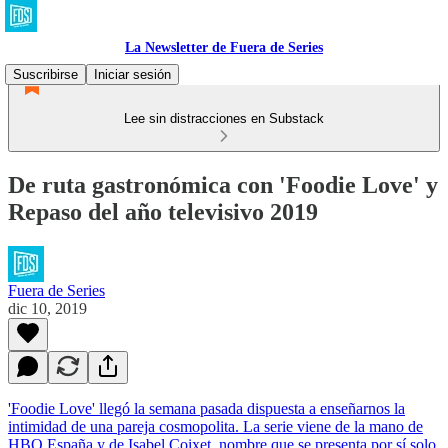
La Newsletter de Fuera de Series
Suscribirse
Iniciar sesión
Lee sin distracciones en Substack
De ruta gastronómica con 'Foodie Love' y
Repaso del año televisivo 2019
Fuera de Series
dic 10, 2019
'Foodie Love' llegó la semana pasada dispuesta a enseñarnos la
intimidad de una pareja cosmopolita. La serie viene de la mano de
HBO España y de Isabel Coixet, nombre que se presenta por sí solo