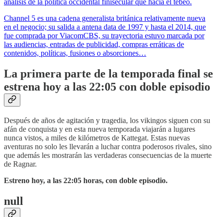
análisis de la política occidental finisecular que hacía el tebeo.
Channel 5 es una cadena generalista británica relativamente nueva
en el negocio; su salida a antena data de 1997 y hasta el 2014, que
fue comprada por ViacomCBS, su trayectoria estuvo marcada por
las audiencias, entradas de publicidad, compras erráticas de
contenidos, políticas, fusiones o absorciones…
La primera parte de la temporada final se
estrena hoy a las 22:05 con doble episodio
Después de años de agitación y tragedia, los vikingos siguen con su
afán de conquista y en esta nueva temporada viajarán a lugares
nunca vistos, a miles de kilómetros de Kattegat. Estas nuevas
aventuras no solo les llevarán a luchar contra poderosos rivales, sino
que además les mostrarán las verdaderas consecuencias de la muerte
de Ragnar.
Estreno hoy, a las 22:05 horas, con doble episodio.
null