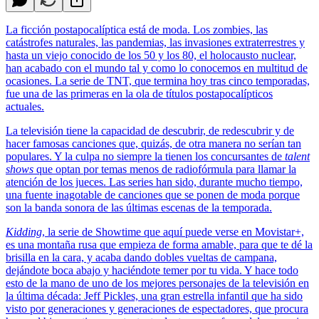
La ficción postapocalíptica está de moda. Los zombies, las
catástrofes naturales, las pandemias, las invasiones extraterrestres y
hasta un viejo conocido de los 50 y los 80, el holocausto nuclear,
han acabado con el mundo tal y como lo conocemos en multitud de
ocasiones. La serie de TNT, que termina hoy tras cinco temporadas,
fue una de las primeras en la ola de títulos postapocalípticos
actuales.
La televisión tiene la capacidad de descubrir, de redescubrir y de
hacer famosas canciones que, quizás, de otra manera no serían tan
populares. Y la culpa no siempre la tienen los concursantes de
talent
shows
que optan por temas menos de radiofórmula para llamar la
atención de los jueces. Las series han sido, durante mucho tiempo,
una fuente inagotable de canciones que se ponen de moda porque
son la banda sonora de las últimas escenas de la temporada.
Kidding
, la serie de Showtime que aquí puede verse en Movistar+,
es una montaña rusa que empieza de forma amable, para que te dé la
brisilla en la cara, y acaba dando dobles vueltas de campana,
dejándote boca abajo y haciéndote temer por tu vida. Y hace todo
esto de la mano de uno de los mejores personajes de la televisión en
la última década: Jeff Pickles, una gran estrella infantil que ha sido
visto por generaciones y generaciones de espectadores, que procura