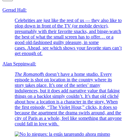
Gerrad Hall:
Celebrities are just like the rest of us — they also like to
plop down in front of the TV (or mobile device),
presumably with their favorite snacks, and binge-watch
the best of what the small screen has to offer… or a
good old-fashioned guilty pleasure, in some
cases. Ahead, see which shows your favorite stars can’t
get enough of.
Alan Seppinwall:
The Romanoffs
doesn’t have a home studio. Every
episode is shot on location in the country where its
story takes place. It’s one of the series’ many
indulgences, but it does add narrative value that faking
things on a backlot simply couldn’t. It’s that old cliché
about how a location is a character in the story. When
the first episode, “The Violet Hour,” clicks, it does so
because the apartment the drama swirls around, and the
city of Paris as a whole, feel like something that anyone
could fall in love with.