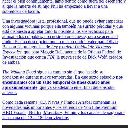
hacer el bien continuamente, tanto dentro como fuera del escenario y
al que la muerte de su hijo Phil ha empezado a llevar a una
sobredosis de locura.
Una investigadora justa, profesional, que no puede evitar empatizar
con algunas víctimas porque ella también ha sufrido pérdidas y que
está dispuesta a apretar todo lo posible a los sospechosos para
atrapar a los culpables, no cueste lo que cueste, pero se acerca al
límite. Es una descripción que lo mismo podría valer para Olivia
Benson, la protagonista de
Ley y orden: Unidad de Víctimas
Especiales
, que para Maggie Bell, agente de la Oficina Federal de
Investigación que centra
FBI
, la nueva serie de Dick Wolf, creador
de ambas.
The Walking Dead
sigue su camino sin el que ha sido su
protagonista durante nueve temporadas. En este sexto episodio
nos
encontramos con un salto temporal de unos cuatro años
aproximadamente
, que ya se adelantó en el final del episodio
anterior.
Como cada semana, C.J. Navas y Francis Arrabal comentan las
novedades más importantes y los estrenos de YouTube Premium,
HBO España, Netflix, Movistar+, Filmin y los canales de pago para
la semana del 12 al 18 de noviembre.