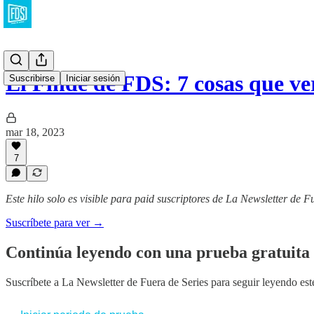
El Finde de FDS: 7 cosas que ve
Suscribirse
Iniciar sesión
mar 18, 2023
7
Este hilo solo es visible para paid suscriptores de La Newsletter de F
Suscríbete para ver →
Continúa leyendo con una prueba gratuita 
Suscríbete a
La Newsletter de Fuera de Series
para seguir leyendo este