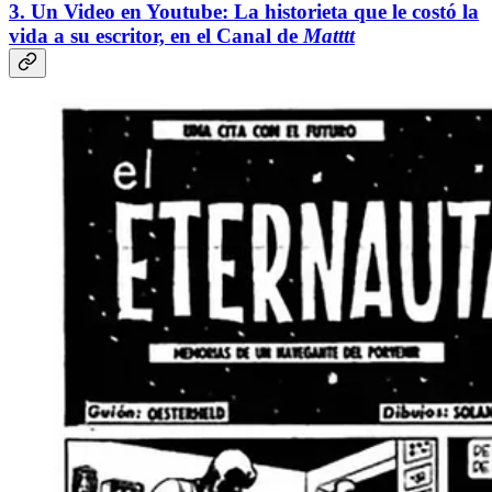
3. Un Video en Youtube: La historieta que le costó la
vida a su escritor, en el Canal de
Matttt