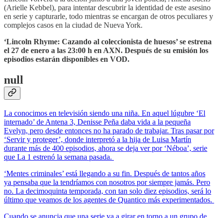
(Arielle Kebbel), para intentar descubrir la identidad de este asesino
en serie y capturarle, todo mientras se encargan de otros peculiares y
complejos casos en la ciudad de Nueva York.
‘Lincoln Rhyme: Cazando al coleccionista de huesos’ se estrena
el 27 de enero a las 23:00 h en AXN. Después de su emisión los
episodios estarán disponibles en VOD.
null
La conocimos en televisión siendo una niña. En aquel lúgubre ‘El
internado’ de Antena 3, Denisse Peña daba vida a la pequeña
Evelyn, pero desde entonces no ha parado de trabajar. Tras pasar por
‘Servir y proteger’, donde interpretó a la hija de Luisa Martín
durante más de 400 episodios, ahora se deja ver por ‘Néboa’, serie
que La 1 estrenó la semana pasada.
‘Mentes criminales’ está llegando a su fin. Después de tantos años
ya pensaba que la tendríamos con nosotros por siempre jamás. Pero
no. La decimoquinta temporada, con tan solo diez episodios, será lo
último que veamos de los agentes de Quantico más experimentados.
Cuando se anuncia que una serie va a girar en torno a un grupo de