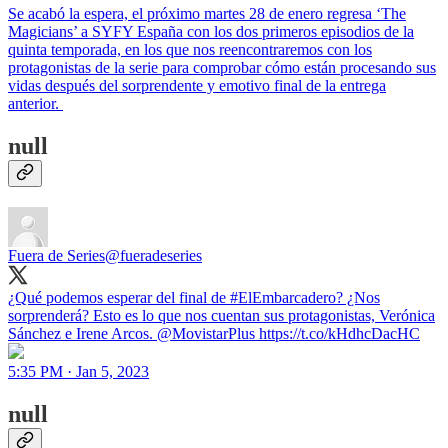
Se acabó la espera, el próximo martes 28 de enero regresa ‘The
Magicians’ a SYFY España con los dos primeros episodios de la
quinta temporada, en los que nos reencontraremos con los
protagonistas de la serie para comprobar cómo están procesando sus
vidas después del sorprendente y emotivo final de la entrega
anterior.
null
Fuera de Series
@fueradeseries
¿Qué podemos esperar del final de #ElEmbarcadero? ¿Nos
sorprenderá? Esto es lo que nos cuentan sus protagonistas, Verónica
Sánchez e Irene Arcos. @MovistarPlus https://t.co/kHdhcDacHC
5:35 PM · Jan 5, 2023
null