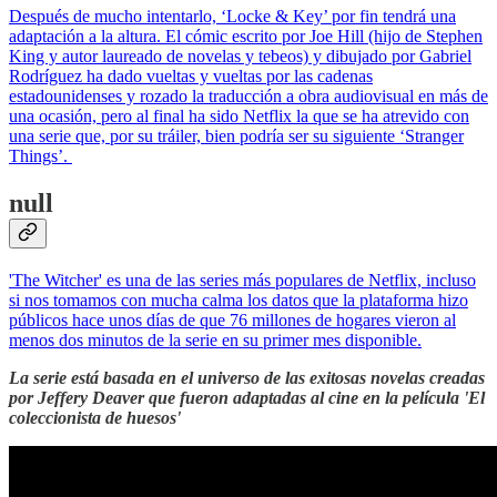
Después de mucho intentarlo, ‘Locke & Key’ por fin tendrá una
adaptación a la altura. El cómic escrito por Joe Hill (hijo de Stephen
King y autor laureado de novelas y tebeos) y dibujado por Gabriel
Rodríguez ha dado vueltas y vueltas por las cadenas
estadounidenses y rozado la traducción a obra audiovisual en más de
una ocasión, pero al final ha sido Netflix la que se ha atrevido con
una serie que, por su tráiler, bien podría ser su siguiente ‘Stranger
Things’.
null
'The Witcher' es una de las series más populares de Netflix, incluso
si nos tomamos con mucha calma los datos que la plataforma hizo
públicos hace unos días de que 76 millones de hogares vieron al
menos dos minutos de la serie en su primer mes disponible.
La serie está basada en el universo de las exitosas novelas creadas
por Jeffery Deaver que fueron adaptadas al cine en la película 'El
coleccionista de huesos'