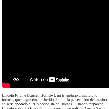
Lincoln Rhyme (Russell Hornsby), un legendario criminólogo
forense, queda gravemente herido durante la persecución del asesino
en serie apodado el "Coleccionista de Huesos". Cuando reaparece,
Lincoln volverá a la acción junto a una joven policía, Amelia Sachs