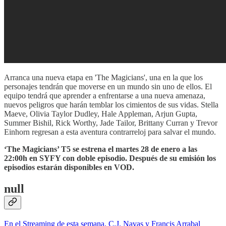
Arranca una nueva etapa en 'The Magicians', una en la que los
personajes tendrán que moverse en un mundo sin uno de ellos. El
equipo tendrá que aprender a enfrentarse a una nueva amenaza,
nuevos peligros que harán temblar los cimientos de sus vidas. Stella
Maeve, Olivia Taylor Dudley, Hale Appleman, Arjun Gupta,
Summer Bishil, Rick Worthy, Jade Tailor, Brittany Curran y Trevor
Einhorn regresan a esta aventura contrarreloj para salvar el mundo.
‘The Magicians’ T5 se estrena el martes 28 de enero a las
22:00h en SYFY con doble episodio. Después de su emisión los
episodios estarán disponibles en VOD.
null
En el Streaming de esta semana, C.J. Navas y Francis Arrabal