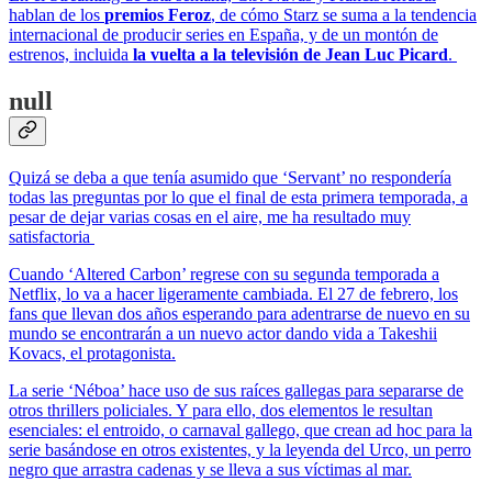
hablan de los
premios Feroz
, de cómo Starz se suma a la tendencia
internacional de producir series en España, y de un montón de
estrenos, incluida
la vuelta a la televisión de Jean Luc Picard
.
null
Quizá se deba a que tenía asumido que ‘Servant’ no respondería
todas las preguntas por lo que el final de esta primera temporada, a
pesar de dejar varias cosas en el aire, me ha resultado muy
satisfactoria
Cuando ‘Altered Carbon’ regrese con su segunda temporada a
Netflix, lo va a hacer ligeramente cambiada. El 27 de febrero, los
fans que llevan dos años esperando para adentrarse de nuevo en su
mundo se encontrarán a un nuevo actor dando vida a Takeshii
Kovacs, el protagonista.
La serie ‘Néboa’ hace uso de sus raíces gallegas para separarse de
otros thrillers policiales. Y para ello, dos elementos le resultan
esenciales: el entroido, o carnaval gallego, que crean ad hoc para la
serie basándose en otros existentes, y la leyenda del Urco, un perro
negro que arrastra cadenas y se lleva a sus víctimas al mar.