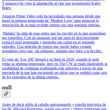
Y tampoco he visto la adaptación al cine que protagonizó Kathy
Bates.
Amazon Prime Video solo ha necesitado una semana desde que
lanzó la primera temporada de ‘Modern Love’ para anunciar la
renovación de su más reciente estreno por una segunda entrega.
‘Malaka’ ha sido de esas series que ha crecido en lo que avanzaban
sus episodios. Con un arranque que me pareció desconcertante,
cogía el ripio enseguida y mostraba sus cartas en el segundo
episodio. Una petición de espera que puede haber costado
seguidores pero que, sin embargo, sentaba muy bien a la ficción.
El viaje de ‘Los 100’ llegará a su final en 2020, cuando la serie
emita su séptima temporada, pero en The CW se están planteando la
posibilidad de continuar explorando este universo a través de una
precuela de la que han encargado un piloto que se emitirá como uno
de los episodios de la última entrega.
null
Antes de decir adiós al caballo antropomorfo y estrella televisiva de
los 90, #BoJackHorseman, queda una sexta y última temporada por