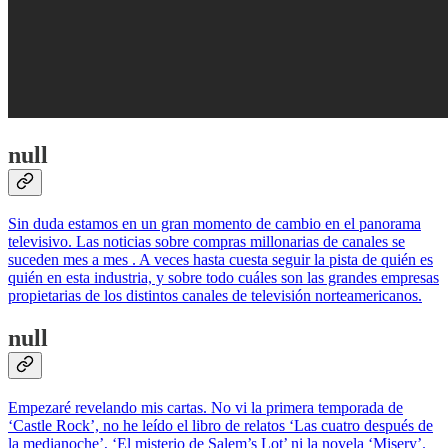
null
Sin duda estamos en un gran momento de cambio en el panorama
televisivo. Las noticias sobre compras millonarias de canales se
suceden mes a mes . A veces hasta cuesta seguir la pista de quién es
quién en esta industria, y sobre todo cuáles son las grandes empresas
propietarias de los distintos canales de televisión norteamericanos.
null
Empezaré revelando mis cartas. No vi la primera temporada de
‘Castle Rock’, no he leído el libro de relatos ‘Las cuatro después de
la medianoche’, ‘El misterio de Salem’s Lot’ ni la novela ‘Misery’.