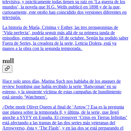
televisiva, y prácticamente todas tienen su raíz en ‘La guerra de los
mundos’, la novela que H.G. Wells publicó en 1898 y de la que,
curiosamente, este otoño han coincidido dos versiones diferentes en
televisión.
La historia de María, Cristina y Esther, las tres protagonistas de
‘Vida perfecta’, podría seguir más allá de su primera tanda de
episodios, estrenada el pasado 18 de octubre. Según ha podido saber
Fuera de Series, la creadora de la serie, Leticia Dolera, está ya
manos a la obra con la segunda temporada.
null
Hace solo unos días, Marina Such nos hablaba de los ataques de
review bombing que había recibido la serie ‘Batwoman’ en su
estreno, y la siguiente víctima de estas campañas de hundimiento
está siendo ‘Watchmen’.
¿Debe morir Oliver Queen al final de ‘Arrow’? Esa es la pregunta
que planea sobre la temporada 8, y última, de la serie, que llegó
anoche a SYFY en España. El crossover ‘Crisis en Tierras Infinitas’
está afectando a las tramas de las dos series más veteranas del
Arrowverso, ésta y ‘The Flash’, y en las dos se está preparando el