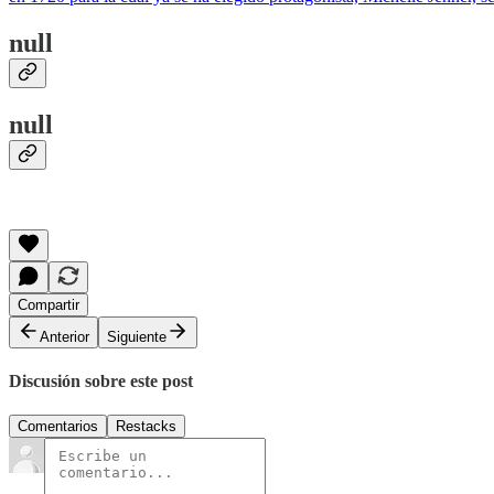
null
null
Compartir
Anterior
Siguiente
Discusión sobre este post
Comentarios
Restacks