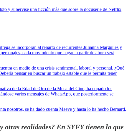
to y supervise una ficción más que sobre la docuserie de Netflix,
trega se incorporan al reparto de recurrentes Julianna Margulies y
 personajes, cada movimiento que hagan a partir de ahora será
cuentra en medio de una crisis sentimental, laboral y personal. ¿Qué
bería pensar en buscar un trabajo estable que le permita tener
rnativa de la Edad de Oro de la Meca del Cine, ha copado los
ruzándose varios mensajes de WhatsApp, que posteriormente se
enta nosotros, se ha dado cuenta Maeve y hasta lo ha hecho Bernard,
 y otras realidades? En SYFY tienen lo que