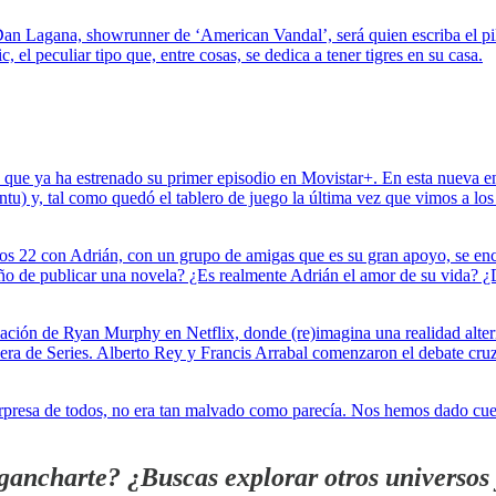
n Lagana, showrunner de ‘American Vandal’, será quien escriba el pilo
 el peculiar tipo que, entre cosas, se dedica a tener tigres en su casa.
 que ya ha estrenado su primer episodio en Movistar+. En esta nueva en
tu) y, tal como quedó el tablero de juego la última vez que vimos a los
de los 22 con Adrián, con un grupo de amigas que es su gran apoyo, se en
ño de publicar una novela? ¿Es realmente Adrián el amor de su vida? ¿De
eación de Ryan Murphy en Netflix, donde (re)imagina una realidad alte
Fuera de Series. Alberto Rey y Francis Arrabal comenzaron el debate c
sorpresa de todos, no era tan malvado como parecía. Nos hemos dado cu
gancharte? ¿Buscas explorar otros universos