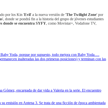
ado por los Kin '
Evil
' a la nueva versión de '
The Twilight Zone
' por
ns
', donde se pondrá fin a la historia del grupo de jóvenes estudiantes
res donde se encuentra SYFY
, como Movistar+, Vodafone TV,
 de Baby Yoda, porque por supuesto, todo mejora con Baby Yoda….
ermanecen inalteradas las dos primeras posiciones) y terminan con las
na Gómez, encargada de dar vida a Valeria en la serie. El encuentro
a su emisión en Antena 3. Se trata de una ficción de época ambientada