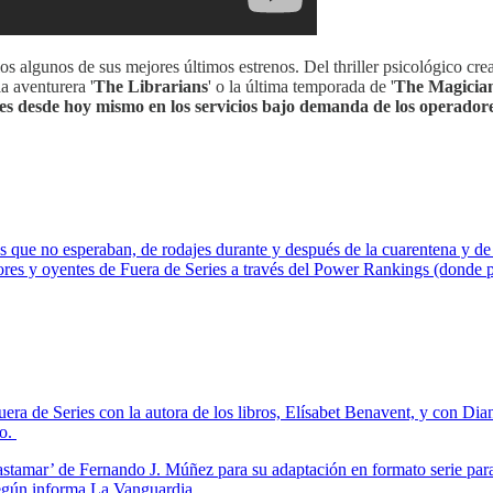
filos algunos de sus mejores últimos estrenos. Del thriller psicológico cre
 la aventurera '
The Librarians
' o la última temporada de '
The Magicia
les desde hoy mismo en los servicios bajo demanda de los operado
as que no esperaban, de rodajes durante y después de la cuarentena y
ores y oyentes de Fuera de Series a través del Power Rankings (donde p
ra de Series con la autora de los libros, Elísabet Benavent, y con Dia
no.
astamar’ de Fernando J. Múñez para su adaptación en formato serie par
 según informa La Vanguardia.