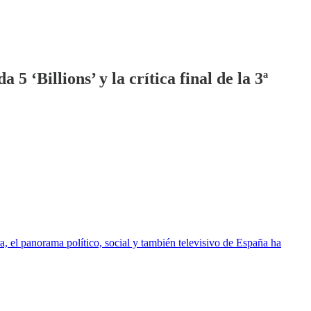
5 ‘Billions’ y la crítica final de la 3ª
a, el panorama político, social y también televisivo de España ha