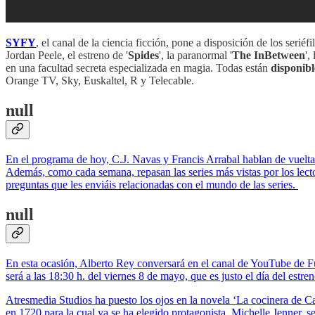
SYFY
, el canal de la ciencia ficción, pone a disposición de los serié
Jordan Peele, el estreno de '
Spides
', la paranormal '
The InBetween
',
en una facultad secreta especializada en magia. Todas están
disponib
Orange TV, Sky, Euskaltel, R y Telecable.
null
En el programa de hoy, C.J. Navas y Francis Arrabal hablan de vuelt
Además, como cada semana, repasan las series más vistas por los lect
preguntas que les enviáis relacionadas con el mundo de las series.
null
En esta ocasión, Alberto Rey conversará en el canal de YouTube de Fue
será a las 18:30 h. del viernes 8 de mayo, que es justo el día del estre
Atresmedia Studios ha puesto los ojos en la novela ‘La cocinera de C
en 1720 para la cual ya se ha elegido protagonista, Michelle Jenner,