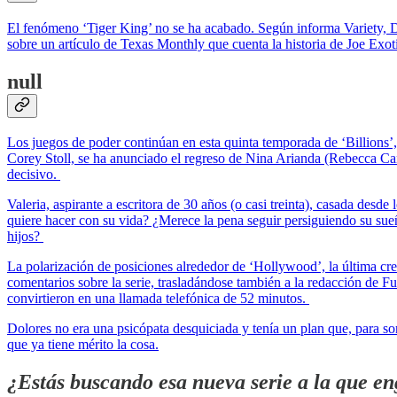
El fenómeno ‘Tiger King’ no se ha acabado. Según informa Variety, Da
sobre un artículo de Texas Monthly que cuenta la historia de Joe Exotic,
null
Los juegos de poder continúan en esta quinta temporada de ‘Billions’,
Corey Stoll, se ha anunciado el regreso de Nina Arianda (Rebecca Can
decisivo.
Valeria, aspirante a escritora de 30 años (o casi treinta), casada des
quiere hacer con su vida? ¿Merece la pena seguir persiguiendo su sue
hijos?
La polarización de posiciones alrededor de ‘Hollywood’, la última cr
comentarios sobre la serie, trasladándose también a la redacción de 
convirtieron en una llamada telefónica de 52 minutos.
Dolores no era una psicópata desquiciada y tenía un plan que, para 
que ya tiene mérito la cosa.
¿Estás buscando esa nueva serie a la que en