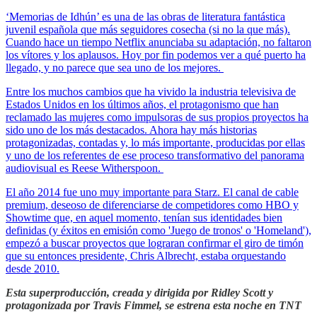
‘Memorias de Idhún’ es una de las obras de literatura fantástica
juvenil española que más seguidores cosecha (si no la que más).
Cuando hace un tiempo Netflix anunciaba su adaptación, no faltaron
los vítores y los aplausos. Hoy por fin podemos ver a qué puerto ha
llegado, y no parece que sea uno de los mejores.
Entre los muchos cambios que ha vivido la industria televisiva de
Estados Unidos en los últimos años, el protagonismo que han
reclamado las mujeres como impulsoras de sus propios proyectos ha
sido uno de los más destacados. Ahora hay más historias
protagonizadas, contadas y, lo más importante, producidas por ellas
y uno de los referentes de ese proceso transformativo del panorama
audiovisual es Reese Witherspoon.
El año 2014 fue uno muy importante para Starz. El canal de cable
premium, deseoso de diferenciarse de competidores como HBO y
Showtime que, en aquel momento, tenían sus identidades bien
definidas (y éxitos en emisión como 'Juego de tronos' o 'Homeland'),
empezó a buscar proyectos que lograran confirmar el giro de timón
que su entonces presidente, Chris Albrecht, estaba orquestando
desde 2010.
Esta superproducción, creada y dirigida por Ridley Scott y
protagonizada por Travis Fimmel, se estrena esta noche en TNT