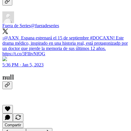
Fuera de Series
@fueradeseries
¡@AXN_Espana estrenará el 15 de septiembre #DOCAXN! Este
drama médico, inspirado en una historia real, está protagonizadp por
un doctor que pierde la memoria de sus últimos 12 años.
https://t.co/3FllivNfQG
5:36 PM · Jan 5, 2023
null
Compartir