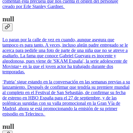
comentan esta precuela que nos cuenta el origen del personaje
creado por Erle Stanley Gardner.
null
Lo paran por la calle de vez en cuando, aunque asegura que
tampoco es para tanto. A veces, incluso algún padre entregado se le
acerca para pedirle una foto de parte de una niña que no se atreve a
asaltarlo. La fama que conoce Gabriel Guevara es inocente y
algodonosa, pues viene de 'SKAM España', la serie adolescente de
Movistar+ en la que el joven actor ha trabajado durante dos
temporadas.
‘Patria’ sigue estando en la conversación en las semanas previas a su
lanzamiento. Después de confirmar que tendría su premiere mundial
al completo en el Festival de San Sebastián, de confirmar su fecha
de estreno en HBO España para el 27 de septiembre, y de las
polémicas surgidas con su valla promocional en la Gran Vía de
Madrid, ahora se está promocionando la emisión de su primer
episodio en Telecinco.
null