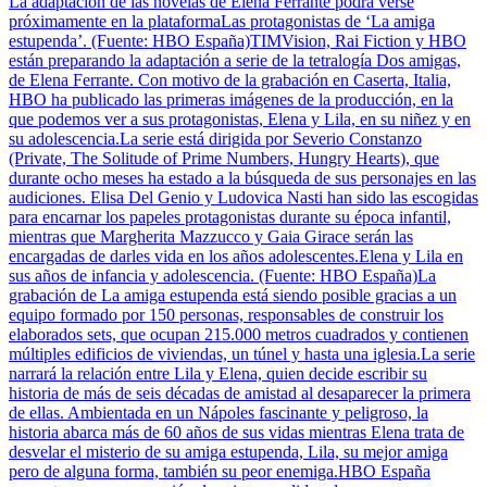
La adaptación de las novelas de Elena Ferrante podrá verse
próximamente en la plataformaLas protagonistas de ‘La amiga
estupenda’. (Fuente: HBO España)TIMVision, Rai Fiction y HBO
están preparando la adaptación a serie de la tetralogía Dos amigas,
de Elena Ferrante. Con motivo de la grabación en Caserta, Italia,
HBO ha publicado las primeras imágenes de la producción, en la
que podemos ver a sus protagonistas, Elena y Lila, en su niñez y en
su adolescencia.La serie está dirigida por Severio Constanzo
(Private, The Solitude of Prime Numbers, Hungry Hearts), que
durante ocho meses ha estado a la búsqueda de sus personajes en las
audiciones. Elisa Del Genio y Ludovica Nasti han sido las escogidas
para encarnar los papeles protagonistas durante su época infantil,
mientras que Margherita Mazzucco y Gaia Girace serán las
encargadas de darles vida en los años adolescentes.Elena y Lila en
sus años de infancia y adolescencia. (Fuente: HBO España)La
grabación de La amiga estupenda está siendo posible gracias a un
equipo formado por 150 personas, responsables de construir los
elaborados sets, que ocupan 215.000 metros cuadrados y contienen
múltiples edificios de viviendas, un túnel y hasta una iglesia.La serie
narrará la relación entre Lila y Elena, quien decide escribir su
historia de más de seis décadas de amistad al desaparecer la primera
de ellas. Ambientada en un Nápoles fascinante y peligroso, la
historia abarca más de 60 años de sus vidas mientras Elena trata de
desvelar el misterio de su amiga estupenda, Lila, su mejor amiga
pero de alguna forma, también su peor enemiga.HBO España