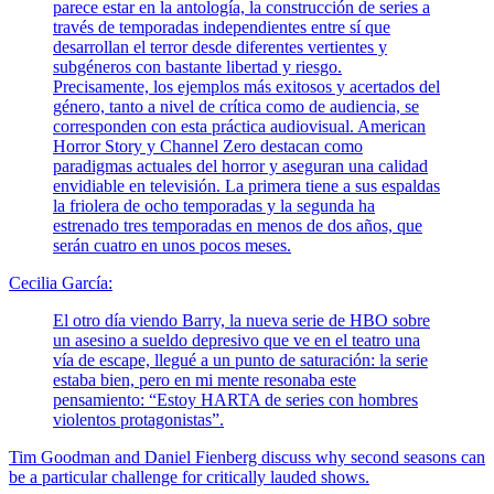
parece estar en la antología, la construcción de series a
través de temporadas independientes entre sí que
desarrollan el terror desde diferentes vertientes y
subgéneros con bastante libertad y riesgo.
Precisamente, los ejemplos más exitosos y acertados del
género, tanto a nivel de crítica como de audiencia, se
corresponden con esta práctica audiovisual. American
Horror Story y Channel Zero destacan como
paradigmas actuales del horror y aseguran una calidad
envidiable en televisión. La primera tiene a sus espaldas
la friolera de ocho temporadas y la segunda ha
estrenado tres temporadas en menos de dos años, que
serán cuatro en unos pocos meses.
Cecilia García:
El otro día viendo Barry, la nueva serie de HBO sobre
un asesino a sueldo depresivo que ve en el teatro una
vía de escape, llegué a un punto de saturación: la serie
estaba bien, pero en mi mente resonaba este
pensamiento: “Estoy HARTA de series con hombres
violentos protagonistas”.
Tim Goodman and Daniel Fienberg discuss why second seasons can
be a particular challenge for critically lauded shows.