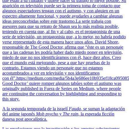
que están a su cuidado y quiere hacer su trabajo lo mejor posible. Su
aparición en televisión puede ser la primera toma de contacto que
algunos espectadores tengan con el autismo, y con alguien en un
espectro altamente funcional, y puede ayudarles a cambiar algunas
ideas preconcebidas sobre este trastorno.La serie trabaja con
asesores para que su retrato de Shaun sea lo más realista posible,
teniendo en cuenta que, al fin y al cabo, es el protagonista de una
serie de televisión, un protagonista que, a lo mejor, no habría podido
verse representado de esta manera hace unos años. David Shore,
responsable de The Good Doctor, afirma que “éste es un personaje
que a las cadenas les podría haber dado miedo poner en televisión,
miedo de que no nos identificáramos con él, hace diez años. Creo
que el mundo está mejorando, pese a que hay pruebas de lo
contrario. Estamos viendo un personaje que no estamos
acostumbrados a ver en televisión y nos identificamos
con él”.https://medium.com/media/5b4a3e686ee10b935ef18ca095085
Good Doctor’ quiere romper algunos tabúes sobre el autismo was
originally published in Fuera de Series on Medium, where people
are continuing the conversation by highlighting and responding to
this story.
A la segunda temporada de la israelí
Fauda
, se suman la adaptación
del anime japonés
Mob psycho
y
The rain
, la esperada ficción
danesa post apocalíptica.
Las revelaciones que la investigación y los arrestos subsiguientes