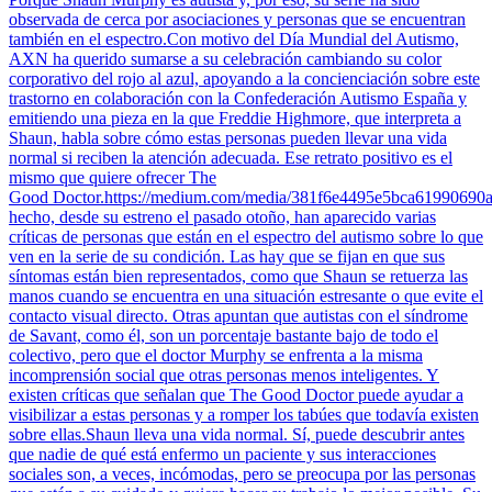
observada de cerca por asociaciones y personas que se encuentran
también en el espectro.Con motivo del Día Mundial del Autismo,
AXN ha querido sumarse a su celebración cambiando su color
corporativo del rojo al azul, apoyando a la concienciación sobre este
trastorno en colaboración con la Confederación Autismo España y
emitiendo una pieza en la que Freddie Highmore, que interpreta a
Shaun, habla sobre cómo estas personas pueden llevar una vida
normal si reciben la atención adecuada. Ese retrato positivo es el
mismo que quiere ofrecer The
Good Doctor.https://medium.com/media/381f6e4495e5bca61990690a
hecho, desde su estreno el pasado otoño, han aparecido varias
críticas de personas que están en el espectro del autismo sobre lo que
ven en la serie de su condición. Las hay que se fijan en que sus
síntomas están bien representados, como que Shaun se retuerza las
manos cuando se encuentra en una situación estresante o que evite el
contacto visual directo. Otras apuntan que autistas con el síndrome
de Savant, como él, son un porcentaje bastante bajo de todo el
colectivo, pero que el doctor Murphy se enfrenta a la misma
incomprensión social que otras personas menos inteligentes. Y
existen críticas que señalan que The Good Doctor puede ayudar a
visibilizar a estas personas y a romper los tabúes que todavía existen
sobre ellas.Shaun lleva una vida normal. Sí, puede descubrir antes
que nadie de qué está enfermo un paciente y sus interacciones
sociales son, a veces, incómodas, pero se preocupa por las personas