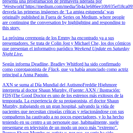
presenta una programación de primavera liderada por
‘Westworld’https://medium.com/media/5b4a3e686ee10b935ef18ca
desvela las primeras imágenes de ‘La amiga estupenda’ was
originally published in Fuera de Series on Medium, where people
are continuing the conversation by highlighting and responding to
this story.
La próxima ceremonia de los Emmy ha encontrado ya a sus
presentadores. Se trata de Colin Jost y Michael Che, los dos cómicos
que presentan el informativo paródico
Weekend Update
en
Saturday
Night Live
.
Según informa Deadline, Bradley Whitford ha sido confirmado
como coprotagonista de
Flack
, que ya había anunciado como actriz
principal a Anna Paquin.
AXN se suma al Día Mundial del AutismoFreddie Highmore
interpreta al doctor Shaun Murphy. (Fuente: AXN / Ilustración:
FDS)The Good Doctor es uno de los estrenos más exitosos de la
temporada. La experiencia de su protagonista, el doctor Shaun
Murphy, trabajando en un gran hospital, salvando la vida de
pacientes que necesitan cirugías críticas y relacionándose con sus
compañeros ha cautivado a no pocos espectadores, y lo ha hecho
teniendo en su centro a un personaje que, habitualmente, suele
presentarse en televisión de un modo un poco más “extremo”.
Porque Shaun Murphy es autista y, por eso, su serie ha sido