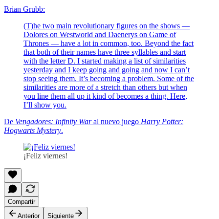
Brian Grubb:
(T)he two main revolutionary figures on the shows —
Dolores on Westworld and Daenerys on Game of
Thrones — have a lot in common, too. Beyond the fact
that both of their names have three syllables and start
with the letter D. I started making a list of similarities
yesterday and I keep going and going and now I can’t
stop seeing them. It’s becoming a problem. Some of the
similarities are more of a stretch than others but when
you line them all up it kind of becomes a thing. Here,
I’ll show you.
De
Vengadores: Infinity War
al nuevo juego
Harry Potter:
Hogwarts Mystery
.
¡Feliz viernes!
Compartir
Anterior
Siguiente