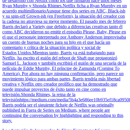
de desarrollo con Netflix como los que firmaron hace unos meses
Ryan Murphy y Shonda Rhimes.Netflix ficha a Ryan Murphy en un
acuerdo multimillonarioAunque tiene dos series en ABC, Black-ish
y su spin-off Grown-ish (en Freeform), la situación del creador con
la cadena no atraviesa su mejor momento. El pasado mes de febrero
Barris declaró a Variety que debido a diferencias creativas tanto él
como ABC decidieron no emitir el episodio Please, Baby, Please en
el que el personaje interpretado por Anthony Anderson improvisaba
un cuento de buenas noches para su hijo en el que hacía un
comentario y crítica de la situación política y social de
Estados Unidos.Mientras tanto, Barris ya está trabajando para
Netflix, ha escrito el guión del reboot de Shaft que protagonizó
Samuel L. Jackson y también escribirá el guión de una secuela de la
película de Eddie Murphy, El príncipe de Zamunda (Coming To
America). Por ahora no hay ninguna confirmación, pero parece un
movimiento lógico para ambas partes, Barris tendría más libertad
creativa y Netflix otro creador prolífico que ha demostrado que
puede impulsar proyectos de éxito tanto en cine como en
televisión.Shonda Rhimes, la reina de la
televisiónhttps://medium.com/media/5b4a3e686ee10b935ef18ca095
Barris podría ser el siguiente fichaje de Netflix was originally
published in Fuera de Series on Medium, where people are
continuing the conversation by highlighting and responding to this
story.