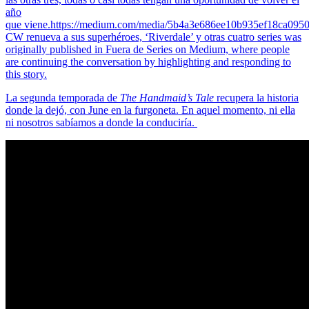
año
que viene.https://medium.com/media/5b4a3e686ee10b935ef18ca095
CW renueva a sus superhéroes, ‘Riverdale’ y otras cuatro series was
originally published in Fuera de Series on Medium, where people
are continuing the conversation by highlighting and responding to
this story.
La segunda temporada de
The Handmaid’s Tale
recupera la historia
donde la dejó, con June en la furgoneta. En aquel momento, ni ella
ni nosotros sabíamos a donde la conduciría.