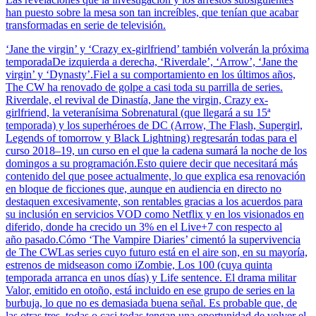
han puesto sobre la mesa son tan increíbles, que tenían que acabar
transformadas en serie de televisión.
‘Jane the virgin’ y ‘Crazy ex-girlfriend’ también volverán la próxima
temporadaDe izquierda a derecha, ‘Riverdale’, ‘Arrow’, ‘Jane the
virgin’ y ‘Dynasty’.Fiel a su comportamiento en los últimos años,
The CW ha renovado de golpe a casi toda su parrilla de series.
Riverdale, el revival de Dinastía, Jane the virgin, Crazy ex-
girlfriend, la veteranísima Sobrenatural (que llegará a su 15ª
temporada) y los superhéroes de DC (Arrow, The Flash, Supergirl,
Legends of tomorrow y Black Lightning) regresarán todas para el
curso 2018–19, un curso en el que la cadena sumará la noche de los
domingos a su programación.Esto quiere decir que necesitará más
contenido del que posee actualmente, lo que explica esa renovación
en bloque de ficciones que, aunque en audiencia en directo no
destaquen excesivamente, son rentables gracias a los acuerdos para
su inclusión en servicios VOD como Netflix y en los visionados en
diferido, donde ha crecido un 3% en el Live+7 con respecto al
año pasado.Cómo ‘The Vampire Diaries’ cimentó la supervivencia
de The CWLas series cuyo futuro está en el aire son, en su mayoría,
estrenos de midseason como iZombie, Los 100 (cuya quinta
temporada arranca en unos días) y Life sentence. El drama militar
Valor, emitido en otoño, está incluido en ese grupo de series en la
burbuja, lo que no es demasiada buena señal. Es probable que, de
las otras tres, todas o casi todas tengan una oportunidad de volver el