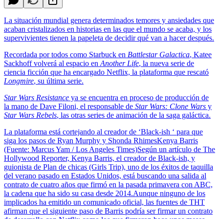
La situación mundial genera determinados temores y ansiedades que
acaban cristalizados en historias en las que el mundo se acaba, y los
supervivientes tienen la papeleta de decidir qué van a hacer después.
Recordada por todos como Starbuck en
Battlestar Galactica
, Katee
Sackhoff volverá al espacio en
Another Life
, la nueva serie de
ciencia ficción que ha encargado Netflix, la plataforma que rescató
Longmire
, su última serie.
Star Wars Resistance
ya se encuentra en proceso de producción de
la mano de Dave Filoni, el responsable de
Star Wars: Clone Wars
y
Star Wars Rebels
, las otras series de animación de la saga galáctica.
La plataforma está cortejando al creador de ‘Black-ish ‘ para que
siga los pasos de Ryan Murphy y Shonda RhimesKenya Barris
(Fuente: Marcus Yam / Los Angeles Times)Según un artículo de The
Hollywood Reporter, Kenya Barris, el creador de Black-ish, y
guionista de Plan de chicas (Girls Trip), uno de los éxitos de taquilla
del verano pasado en Estados Unidos, está buscando una salida al
contrato de cuatro años que firmó en la pasada primavera con ABC,
la cadena que ha sido su casa desde 2014.Aunque ninguno de los
implicados ha emitido un comunicado oficial, las fuentes de THT
afirman que el siguiente paso de Barris podría ser firmar un contrato