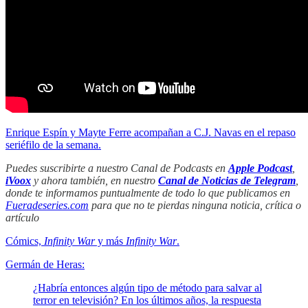
Enrique Espín y Mayte Ferre acompañan a C.J. Navas en el repaso
seriéfilo de la semana.
Puedes suscribirte a nuestro Canal de Podcasts en
Apple Podcast
,
iVoox
y ahora también, en nuestro
Canal de Noticias de Telegram
,
donde te informamos puntualmente de todo lo que publicamos en
Fueradeseries.com
para que no te pierdas ninguna noticia, crítica o
artículo
Cómics,
Infinity War
y más
Infinity War
.
Germán de Heras:
¿Habría entonces algún tipo de método para salvar al
terror en televisión? En los últimos años, la respuesta