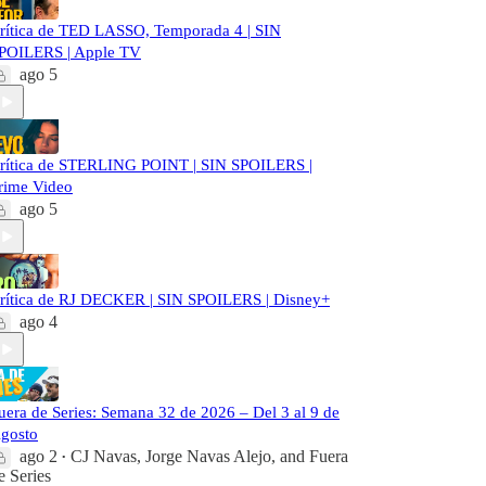
rítica de TED LASSO, Temporada 4 | SIN
POILERS | Apple TV
ago 5
rítica de STERLING POINT | SIN SPOILERS |
rime Video
ago 5
rítica de RJ DECKER | SIN SPOILERS | Disney+
ago 4
uera de Series: Semana 32 de 2026 – Del 3 al 9 de
gosto
ago 2
CJ Navas
,
Jorge Navas Alejo
, and
Fuera
•
e Series