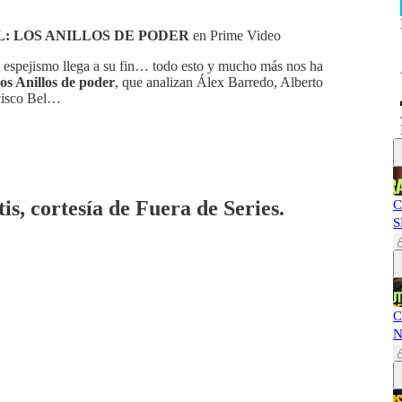
L: LOS ANILLOS DE PODER
en Prime Video
n espejismo llega a su fin… todo esto y mucho más nos ha
os Anillos de poder
, que analizan Álex Barredo, Alberto
ncisco Bel…
is, cortesía de Fuera de Series.
C
S
C
N