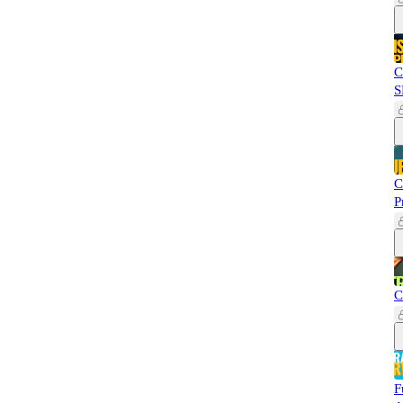
C
S
C
P
C
F