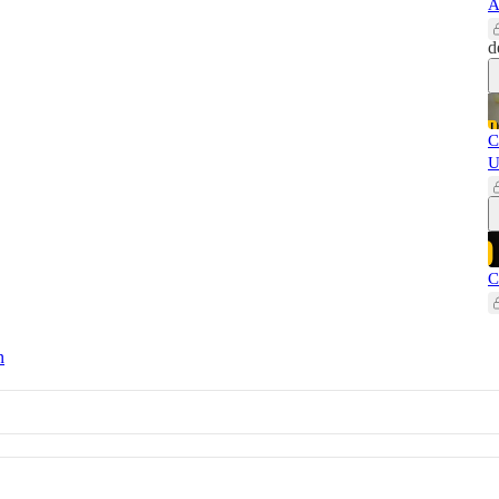
A
d
C
U
C
n