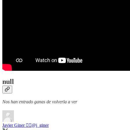
null
Nos han entrado ganas de volverla a ver
Javier Giner 🏳️‍🌈
@j_giner