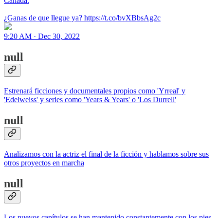
Canada.
¿Ganas de que llegue ya? https://t.co/bvXBbsAg2c
9:20 AM · Dec 30, 2022
null
Estrenará ficciones y documentales propios como 'Yrreal' y
'Edelweiss' y series como 'Years & Years' o 'Los Durrell'
null
Analizamos con la actriz el final de la ficción y hablamos sobre sus
otros proyectos en marcha
null
Los nuevos capítulos se han mantenido constantemente con los pies