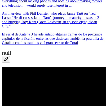
everything about making phones and nothing about making movies
and television—would surely lose interest in ...
An interview with Phil Dunster, who plays Jamie Tartt on ‘Ted
Lasso.’ He discusses Jamie Tartt’s journey to maturity in season 2
and hugging Roy Kent (Brett Goldstein) in episode eight, “Man
City.”
El serial de Antena 3 ha adelantado algunas tramas de los próximos
capítulos de la ficción, entre las que destacan también la pesadilla de
Catalina con los estudios y el gran secreto de Coral
null