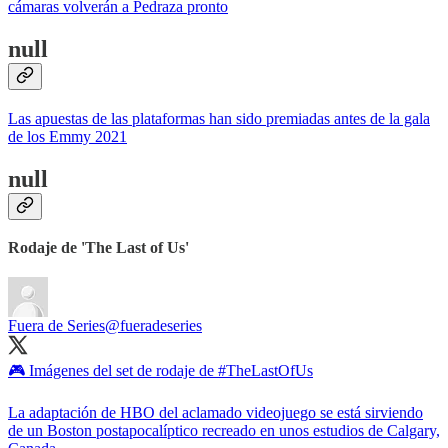
cámaras volverán a Pedraza pronto
null
Las apuestas de las plataformas han sido premiadas antes de la gala
de los Emmy 2021
null
Rodaje de 'The Last of Us'
Fuera de Series
@fueradeseries
🎮 Imágenes del set de rodaje de #TheLastOfUs
La adaptación de HBO del aclamado videojuego se está sirviendo
de un Boston postapocalíptico recreado en unos estudios de Calgary,