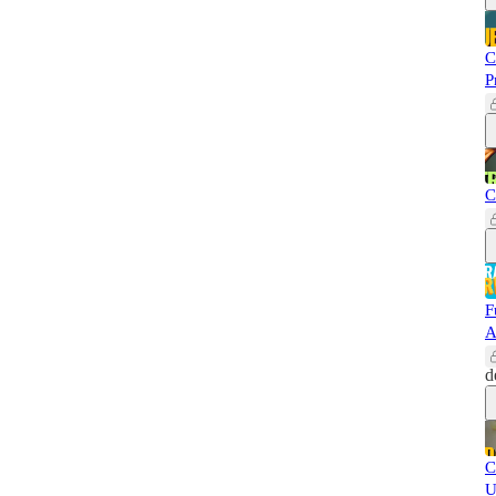
C
P
C
F
A
d
C
U