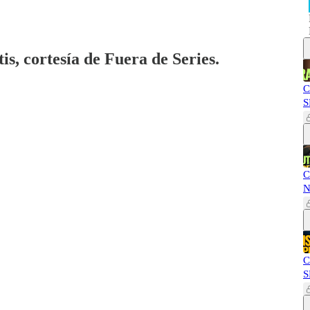
is, cortesía de Fuera de Series.
C
S
C
N
C
S