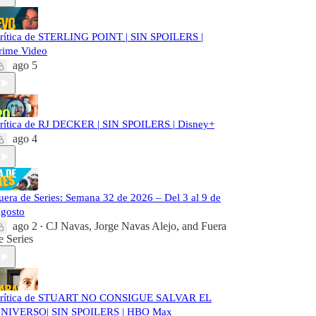
rítica de STERLING POINT | SIN SPOILERS |
rime Video
ago 5
rítica de RJ DECKER | SIN SPOILERS | Disney+
ago 4
uera de Series: Semana 32 de 2026 – Del 3 al 9 de
gosto
ago 2
CJ Navas
,
Jorge Navas Alejo
, and
Fuera
•
e Series
rítica de STUART NO CONSIGUE SALVAR EL
NIVERSO| SIN SPOILERS | HBO Max