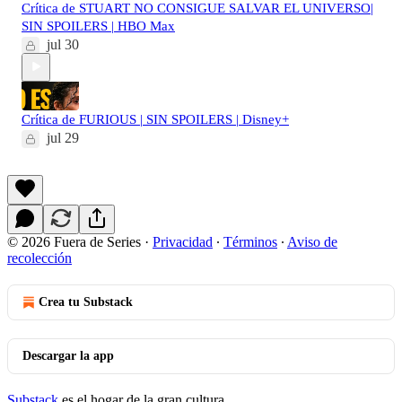
Crítica de STUART NO CONSIGUE SALVAR EL UNIVERSO|
SIN SPOILERS | HBO Max
jul 30
Crítica de FURIOUS | SIN SPOILERS | Disney+
jul 29
© 2026 Fuera de Series
·
Privacidad
∙
Términos
∙
Aviso de
recolección
Crea tu Substack
Descargar la app
Substack
es el hogar de la gran cultura