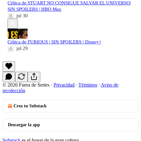
Crítica de STUART NO CONSIGUE SALVAR EL UNIVERSO|
SIN SPOILERS | HBO Max
jul 30
Crítica de FURIOUS | SIN SPOILERS | Disney+
jul 29
© 2026 Fuera de Series
·
Privacidad
∙
Términos
∙
Aviso de
recolección
Crea tu Substack
Descargar la app
Substack
es el hogar de la gran cultura