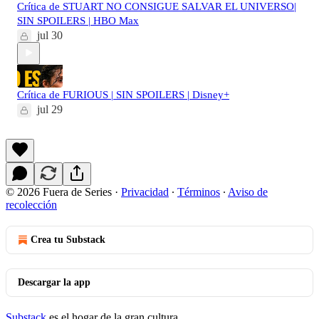
Crítica de STUART NO CONSIGUE SALVAR EL UNIVERSO|
SIN SPOILERS | HBO Max
jul 30
Crítica de FURIOUS | SIN SPOILERS | Disney+
jul 29
© 2026 Fuera de Series
·
Privacidad
∙
Términos
∙
Aviso de
recolección
Crea tu Substack
Descargar la app
Substack
es el hogar de la gran cultura