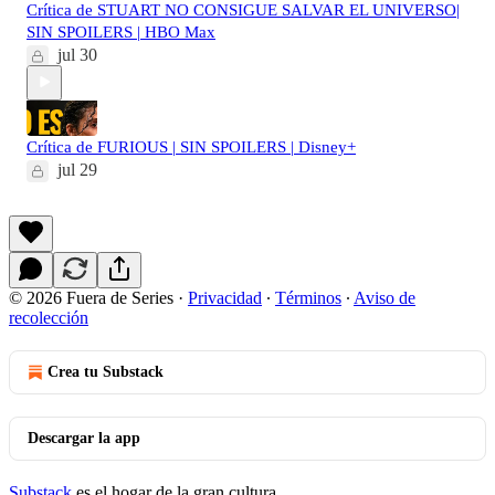
Crítica de STUART NO CONSIGUE SALVAR EL UNIVERSO|
SIN SPOILERS | HBO Max
jul 30
Crítica de FURIOUS | SIN SPOILERS | Disney+
jul 29
© 2026 Fuera de Series
·
Privacidad
∙
Términos
∙
Aviso de
recolección
Crea tu Substack
Descargar la app
Substack
es el hogar de la gran cultura