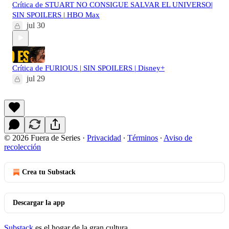
Crítica de STUART NO CONSIGUE SALVAR EL UNIVERSO|
SIN SPOILERS | HBO Max
jul 30
Crítica de FURIOUS | SIN SPOILERS | Disney+
jul 29
© 2026 Fuera de Series
·
Privacidad
∙
Términos
∙
Aviso de
recolección
Crea tu Substack
Descargar la app
Substack
es el hogar de la gran cultura