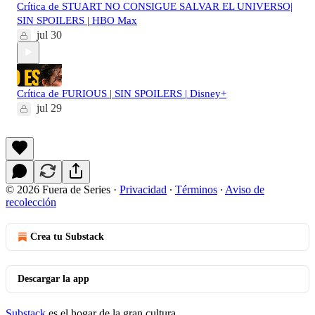
Crítica de STUART NO CONSIGUE SALVAR EL UNIVERSO|
SIN SPOILERS | HBO Max
jul 30
Crítica de FURIOUS | SIN SPOILERS | Disney+
jul 29
© 2026 Fuera de Series
·
Privacidad
∙
Términos
∙
Aviso de
recolección
Crea tu Substack
Descargar la app
Substack
es el hogar de la gran cultura