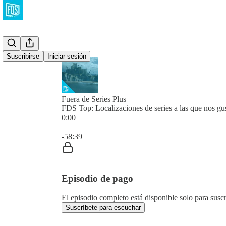
Suscribirse
Iniciar sesión
Fuera de Series Plus
FDS Top: Localizaciones de series a las que nos gust
0:00
Hora actual: 0:00 / Tiempo total: -58:39
-58:39
Episodio de pago
El episodio completo está disponible solo para susc
Suscríbete para escuchar