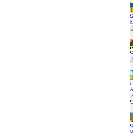
C
P
C
F
A
d
C
U