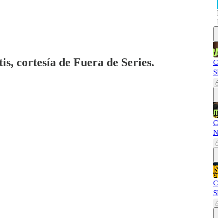
is, cortesía de Fuera de Series.
C
S
C
N
C
S