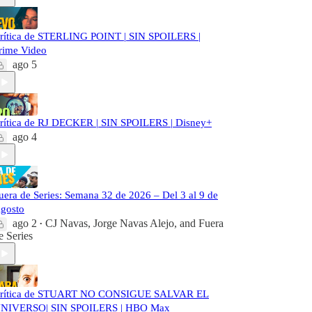
rítica de STERLING POINT | SIN SPOILERS |
rime Video
ago 5
rítica de RJ DECKER | SIN SPOILERS | Disney+
ago 4
uera de Series: Semana 32 de 2026 – Del 3 al 9 de
gosto
ago 2
CJ Navas
,
Jorge Navas Alejo
, and
Fuera
•
e Series
rítica de STUART NO CONSIGUE SALVAR EL
NIVERSO| SIN SPOILERS | HBO Max