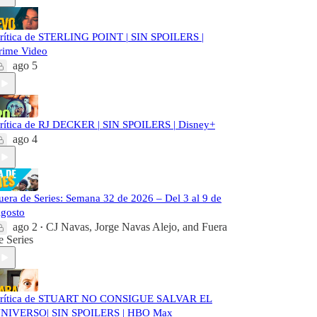
rítica de STERLING POINT | SIN SPOILERS |
rime Video
ago 5
rítica de RJ DECKER | SIN SPOILERS | Disney+
ago 4
uera de Series: Semana 32 de 2026 – Del 3 al 9 de
gosto
ago 2
CJ Navas
,
Jorge Navas Alejo
, and
Fuera
•
e Series
rítica de STUART NO CONSIGUE SALVAR EL
NIVERSO| SIN SPOILERS | HBO Max