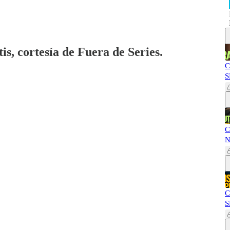
is, cortesía de Fuera de Series.
C
S
C
N
C
S