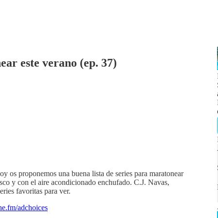
ar este verano (ep. 37)
hoy os proponemos una buena lista de series para maratonear
resco y con el aire acondicionado enchufado. C.J. Navas,
ries favoritas para ver.
e.fm/adchoices