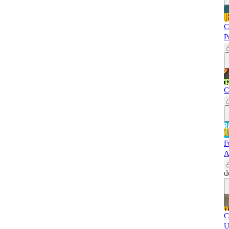
C
P
C
F
A
d
C
U