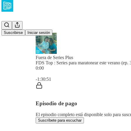
Suscribirse
Iniciar sesión
Fuera de Series Plus
FDS Top : Series para maratonear este verano (ep. 
0:00
Hora actual: 0:00 / Tiempo total: -1:30:51
-1:30:51
Episodio de pago
El episodio completo está disponible solo para susc
Suscríbete para escuchar