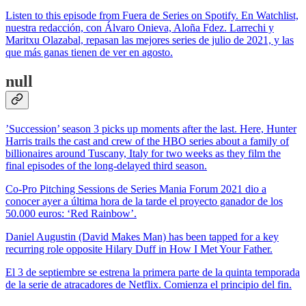
Listen to this episode from Fuera de Series on Spotify. En Watchlist,
nuestra redacción, con Álvaro Onieva, Aloña Fdez. Larrechi y
Maritxu Olazabal, repasan las mejores series de julio de 2021, y las
que más ganas tienen de ver en agosto.
null
’Succession’ season 3 picks up moments after the last. Here, Hunter
Harris trails the cast and crew of the HBO series about a family of
billionaires around Tuscany, Italy for two weeks as they film the
final episodes of the long-delayed third season.
Co-Pro Pitching Sessions de Series Mania Forum 2021 dio a
conocer ayer a última hora de la tarde el proyecto ganador de los
50.000 euros: ‘Red Rainbow’.
Daniel Augustin (David Makes Man) has been tapped for a key
recurring role opposite Hilary Duff in How I Met Your Father.
El 3 de septiembre se estrena la primera parte de la quinta temporada
de la serie de atracadores de Netflix. Comienza el principio del fin.