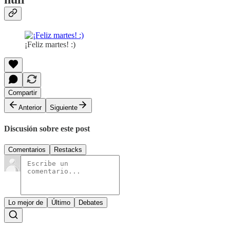
¡Feliz martes! :)
Compartir
Anterior
Siguiente
Discusión sobre este post
Comentarios
Restacks
Lo mejor de
Último
Debates