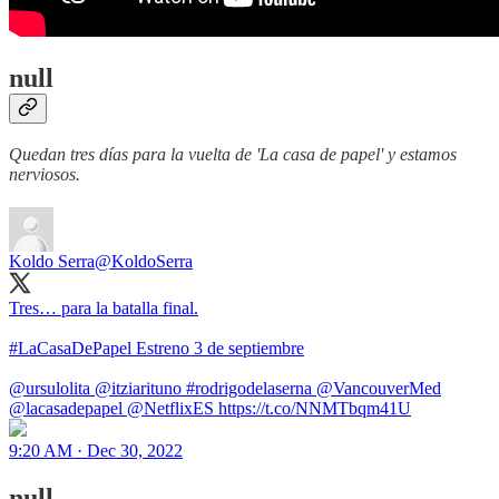
null
Quedan tres días para la vuelta de 'La casa de papel' y estamos
nerviosos.
Koldo Serra
@KoldoSerra
Tres… para la batalla final.
#LaCasaDePapel Estreno 3 de septiembre
@ursulolita @itziarituno #rodrigodelaserna @VancouverMed
@lacasadepapel @NetflixES https://t.co/NNMTbqm41U
9:20 AM · Dec 30, 2022
null