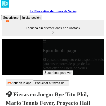
La Newsletter de Fuera de Series
Suscribirse
Iniciar sesión
Escucha sin distracciones en Substack
Episodio de pago
El episodio completo está disponible solo
para suscriptores de pago de La
Newsletter de Fuera de Series
Suscríbete para ver
Abrir en la app
Escuchar a través de...
🎧 Fieras en Juego: Bye Tito Phil,
Mario Tennis Fever, Proyecto Hail