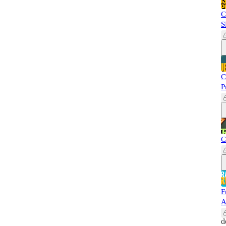
C
S
C
P
C
F
A
d