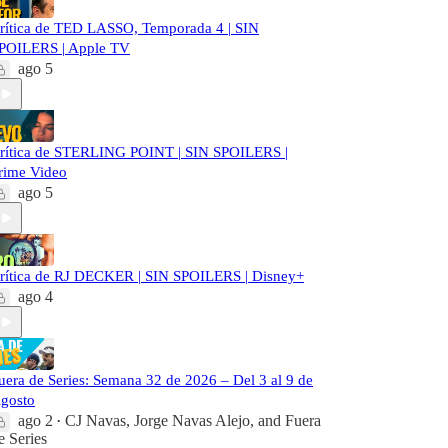
rítica de TED LASSO, Temporada 4 | SIN
POILERS | Apple TV
ago 5
rítica de STERLING POINT | SIN SPOILERS |
rime Video
ago 5
rítica de RJ DECKER | SIN SPOILERS | Disney+
ago 4
uera de Series: Semana 32 de 2026 – Del 3 al 9 de
gosto
ago 2
CJ Navas
,
Jorge Navas Alejo
, and
Fuera
•
e Series