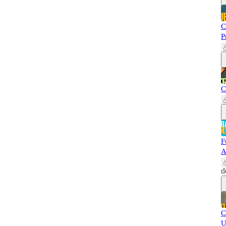
C
P
C
F
A
d
C
U