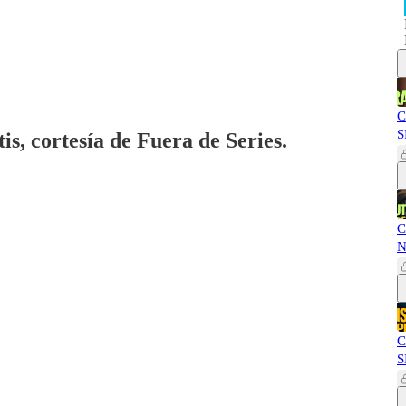
C
S
is, cortesía de Fuera de Series.
C
N
C
S