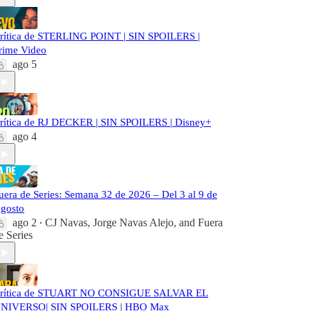
rítica de STERLING POINT | SIN SPOILERS |
rime Video
ago 5
rítica de RJ DECKER | SIN SPOILERS | Disney+
ago 4
uera de Series: Semana 32 de 2026 – Del 3 al 9 de
gosto
ago 2
CJ Navas
,
Jorge Navas Alejo
, and
Fuera
•
e Series
rítica de STUART NO CONSIGUE SALVAR EL
NIVERSO| SIN SPOILERS | HBO Max